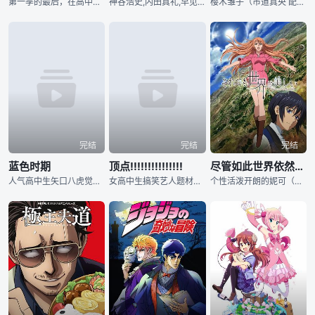
第一季的最后，在高中自行车联赛的第二日，总北、箱学、京都伏见三所学校终于狭路相逢，要展开激烈缠斗时宣告结束。第二季将会从第一季的尾声，也就是高校联赛最后的6公里处开始，他们将奋力争夺第二天的冠军和第三
神谷浩史,内田真礼,早见沙织,佐藤せつじ,奥村翔,井上麻里奈,上坂すみれ,宫野真守,高垣彩阳,悠木碧,花泽香菜,石上静香,小西克幸,高木渉,沢城みゆき,水树奈々,三宅健太,樱井孝宏,古川登志夫,戸田恵子,小山力也,平野文,高桥伸也,阪口大助,井之上润,千叶繁,梶裕贵,久野美咲,森永千才,高桥李依,川井田夏海,松本沙罗,M・A・O,桜井敏治,三石琴乃,岛﨑信长,くまいもとこ,石见舞菜香,村瀬歩,坂口候一,入野自由
樱木雏子（市道真央 配音）是一个个性十分内向和害羞的女孩，然而，她的心中却怀揣着成为一名戏剧演员的梦想。为了实现自己的梦想，雏子决定推自己一把，离开了熟悉的故乡，前往首都，她希望在那里能够结识到新
完结
完结
完结
蓝色时期
顶点!!!!!!!!!!!!!!!
尽管如此世界依然美丽
人气高中生矢口八虎觉得生活很无聊，在从一副绘画中找到灵感后，他纵身投入了美丽却又无情的艺术世界。
女高中生搞笑艺人题材原创电视动画《顶点!!!!!!!!!!!!!!!》为多媒体企划，此前佐佐木未来、爱美、伊藤彩沙组成的“TEAM Y”将作为原案协力，参与漫画《てっぺん!!!》的创作，从 202
个性活泼开朗的妮可（前田玲奈 配音）是雨之国的公主，身为家中最年幼的孩子，她却拥有着不输于任何人的好胜性格。在和姐姐们的游戏之中，妮可成为了输家，因此被迫嫁给了太阳王里维斯（岛崎信长 配音）。