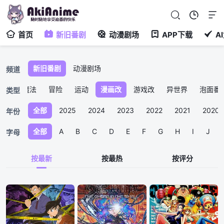
首页
新旧番剧
动漫剧场
APP下载
A
新旧番剧
动漫剧场
频道
少女
魔法
冒险
运动
漫画改
游戏改
异世界
泡面番
类型
全部
2025
2024
2023
2022
2021
2020
年份
全部
A
B
C
D
E
F
G
H
I
J
字母
按最新
按最热
按评分