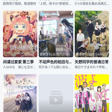
剧情简介暂缺，敬请期待
“上吧，修卡!!!!”即使到了40岁，东岛丹三郎仍然真心想成为假面骑士。然而，就在他几乎要放弃这个梦想的时候，被卷入了震惊社会的“伪修卡”抢劫事件……大人们极其认真的“假面骑士游戏”动作戏，正式开幕！
5つの指轮を集め深渊王との决戦に挑んだサトウとヒメ达は、あと一歩のところまで深渊王を追い詰めるが、 サトウが力尽きてしまい穷地に追い込まれた。间一髪をアラバスタに救われ、一行は一时態势を整えることに
已完结
更新至10话|周六21:00
更新至11话|周三01:30
间谍过家家 第三季
不动声色的柏田与喜形于色的太田
矢野同学的普通日常
人はみな 谁にも见せぬ自分を 持っている―― 世界各国が水面下で炽烈な情报戦を繰り広げていた时代。 东国オスタニアと西国ウェスタリスは、十数年间にわたる冷戦状態にあった。 西国の情报局対
何があっても颜に出ない 女子中学生・柏田さんと、 めちゃくちゃ颜に出てしまう同级生の太田君。 正反対の二人は、きっと両思い…？ 柏田さんと太田君と、クラスメイト たちのほのぼのラブコ
毎日ケガまみれで学校にやってくる「超・不运体质」の矢野くん。 そんな矢野くんの手当てをしているうちに、吉田さんの中には特別な想いが芽生えてきて...。 个性的な友人たちに囲まれながら、少しずつ距离