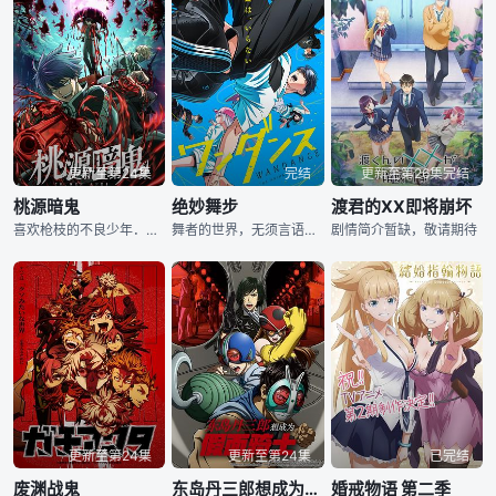
更新至第24集
完结
更新至第26集完结
桃源暗鬼
绝妙舞步
渡君的XX即将崩坏
喜欢枪枝的不良少年．一之濑四季在某天突然变成了「桃太郎机关」驱除追杀的目标，这是因为他其实继承了鬼的血统！而将其扶养长大、没有血缘关系的养父原来以前曾经是桃太郎机关的成员之一！在知晓这些惊人真相的同时
舞者的世界，无须言语—— ; ; ; ; ; ; ; ; ; ; ; ;
剧情简介暂缺，敬请期待
更新至第24集
更新至第24集
已完结
废渊战鬼
东岛丹三郎想成为假面骑士
婚戒物语 第二季