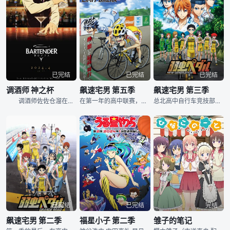
已完结
已完结
已完结
调酒师 神之杯
飙速宅男 第五季
飙速宅男 第三季
调酒师佐佐仓溜在六本木修行后只身前往法国，并在欧洲鸡尾酒大赛中获得冠军。 从那以后，他制作的鸡尾酒就被称为“神之杯”。 在巴黎的一流宾馆担任首席调酒师的溜，不知为嘛回到了日本，开始在私人酒吧“伊甸园”打工，为来到酒吧倾述各种烦恼的客人们调制特别的一杯。 另一方面，在东京待开张的酒店“卡迪纳”的老板来岛泰三对站在吧台的调酒师人选相当挑剔，因为找不到合适的调酒师而无法开业。 包括泰三的孙女·美和在内的营业企划部的成员全都为了寻找调酒师而奔走。 最终与佐佐仓相遇，他才是合适的调
在第一年的高中联赛，小野田坂道成功地引领总北高校获得综合冠军。他和今泉还有鸣子一同升到二年级，和队长手岛带领的新团队一起准备拿下二连胜！之后夏天的高中联赛终于到来，王者箱根学园誓要雪耻，以新队长泉田为核心不断取得佳绩，一路高奏凯歌。面对重振王者之风的箱根学园，总北再次成为挑战者，陷入了苦战。就这样，比赛的最后一天终于到来了。拿下第二天的京都伏见学园的御堂筋又拿出了新的策略……各个队伍的斗志熊熊燃烧，坂道是否能坚信自己和队友们的纽带，拿下光荣的终点呢？
总北高中自行车竞技部所属的一年级生·小野田坂道，与同年级的今泉俊辅和鸣子章吉、三年级的金城真护、卷岛裕介、田所迅一同以“Team总北”的身份在全国大赛中出场。他们突破了与王者·箱根学园以及京都伏见等对
已完结
已完结
完结
飙速宅男 第二季
福星小子 第二季
雏子的笔记