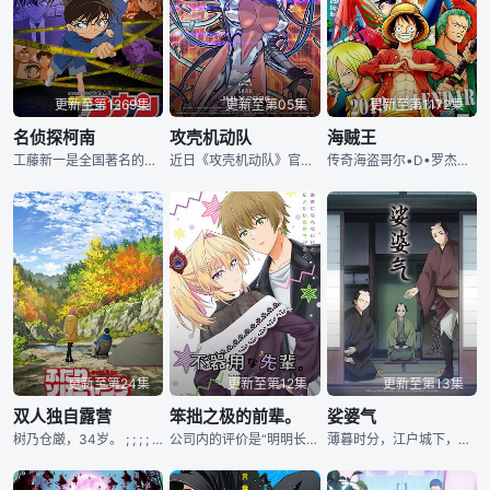
更新至第1269集
更新至第05集
更新至第1172集
名侦探柯南
攻壳机动队
海贼王
工藤新一是全国著名的高中生侦探，在一次追查黑衣人犯罪团伙时不幸被团伙成员发现，击晕后喂了神奇的药水，工藤新一变回了小孩！新一找到了经常帮助他的阿笠博士，博士为他度身打造不少间谍武器。为了防止犯罪团
近日《攻壳机动队》官方宣布，根据士郎正宗所著赛博朋克科幻漫画《攻壳机动队》改编的新TV动画已决定制作，制作方为Science SARU，预计将于2026年播出，官方同时放出了先导预告与先导视觉图。
传奇海盗哥尔•D•罗杰在临死前曾留下关于其毕生的财富“One Piece”的消息，由此引得群雄并起，众海盗们为了这笔传说中的巨额财富展开争夺，各种势力、政权不断交替，整个世界进入了动荡混乱的“大海
更新至第24集
更新至第12集
更新至第13集
双人独自露营
笨拙之极的前辈。
娑婆气
树乃仓厳，34岁。 ; ; ; ; ; ; ; ; ; ; ; ; ;
公司内的评价是“明明长得很漂亮，却又严厉又可怕，太凶了。”的办公室女性铁轮。铁轮不擅长与人交往，今年被任命为新入职员工亀川的指导员。为了亀川，铁轮尽力作为指导员表现自己，但……
薄暮时分，江户城下，百物成妖，千妖成群。长崎屋少爷从小体弱多病，某日溜出门走夜路回家，不意撞上杀人凶手，卷入凶案，少爷当如何躲过劫难，妖怪们能否助少爷一臂之力，揭开案件真相……