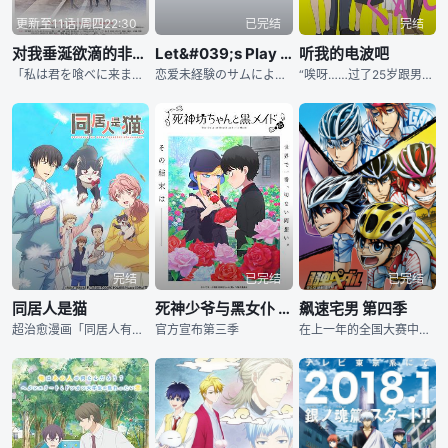
更新至11话|周四22:30
已完结
完结
对我垂涎欲滴的非人少女
Let&#039;s Play 充满任务的人生
听我的电波吧
「私は君を喰べに来ました。」 突如现れた人鱼の少女・汐莉は 海辺の街に独り暮らす比名子の手を取り、优しく语りかける。 比名子の持つ血肉は、特別に美味しいという。 それは数多の妖怪を惹きつけ
恋爱未経験のサムによる “大人のラブストーリー“が开幕する――― 【人生】は【ゲーム】のように 【选択】の连続――― 22歳のソフトウェア开発者のサム・ヤングは、幼少期から无类のゲーム
“唉呀……过了25岁跟男人分手的话好难受啊！” 居住在北海道札幌，在浓汤咖喱店工作的鼓田美奈丽，在酒馆里与刚认识的当地广播局的导播·麻藤兼嗣谈起了自己的失恋经历。 第二天，就在她跟往常一样准备
完结
已完结
已完结
同居人是猫
死神少爷与黑女仆 第三季
飙速宅男 第四季
超治愈漫画「同居人有时在腿上，有时在头上」宣布动画化。《同居人时而在腿上、时而跑到脑袋上》是漫画作者みなつき、二ツ家あす连载的少年漫画 。描述的是推理小说家朏素晴和一只小猫的故事。确定动画版在20
官方宣布第三季
在上一年的全国大赛中取胜的主人公·小野田坂道所属的总北高中。组建队伍的前辈们纷纷毕业、引退，作为新世代的队伍开始进发的他们，在互相刺激、支持、提升的过程中，顺利打入以连霸为目标的全国大赛。之后，决战之