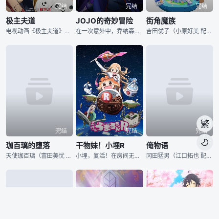
完结
完结
完结
极主夫道
JOJO的奇妙冒险
街角魔族
电视动画《极主夫道》改编自大野康介著作同名漫画作品，2020年10月27日宣布动画决定。
在一次意外中，乔纳森（兴津和幸 配音）的父亲乔斯达爵士（菅原正志 配音）被陌生少年迪奥布兰度（子安武人 配音）所救，善良的爵士收留了自称无依无靠的迪奥，后者则以养子的身份正式进入了乔斯达家族的大门
吉田优子（小原好美 配音）本是一个非常平凡的女子高中生，哪知道在机缘巧合之下竟然觉醒了隐藏在血脉中的魔族力量。祖先莉莉丝（高桥未奈美 配音）现身在了吉田优子的面前，告诉吉田优子她有责任去打败魔族最
繁
完结
完结
完结

珈百璃的堕落
干物妹！小埋R
俺物语
天使珈百璃（富田美忧 配音）以天使学校第一名的优异成绩毕业，决定降临人间体会一下凡间的多彩生活。在珈百璃的未来规划中，她将要一边做善事给人类带来幸福一遍完成在人类学校中的课业，然而某一日，珈百璃无
小埋，复活！在房间无限展开的宇宙，再临……！ 在外人人称羡的才色兼备“美妹”，一回到家，就变身成不为人知的一心犯懒“干物妹”……！？极尽无所事事之能事的干物妹小埋，一手可乐一手薯片，沉浸于漫画、
冈田猛男（江口拓也 配音）是集英高中一年级的学生，隶属于柔道部，他生得人高马大五大三粗，却因为善良率真的个性而深得同伴们的喜爱和信赖。砂川诚（岛崎信长 配音）是猛男青梅竹马的好友，外表英俊帅气的他