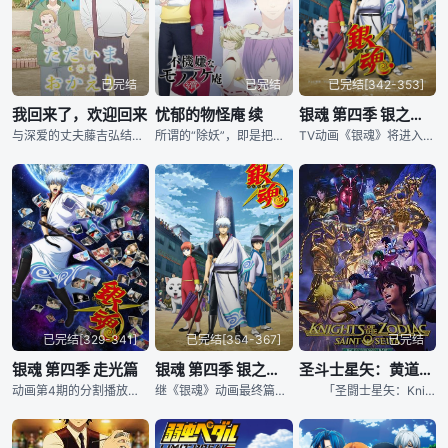
已完结
已完结
已完结[342-353]
我回来了，欢迎回来
忧郁的物怪庵 续
银魂 第四季 银之魂篇
与深爱的丈夫藤吉弘结合成为家庭主夫的藤吉真生。马上2岁的儿子辉光也有了，搬到了郊外的街道。由于社会对差别婚姻的偏见，真生对自己没有自信。虽然也有被不安和悲伤困住的时候，但是在弘和辉的支持下，一点点变得坚强。
所谓的“除妖”，即是把由于某些缘由而从原本应在的“隐世”来到“现世”停留的妖怪们送回“隐世”这一工作。某天，被妖怪附体的高中生·芦屋花绘，依靠偶然发现的联络方式，来到了专门除妖的物怪庵，在那里的是一脸不高兴的店主安倍晴斋。由于某些缘故，芦屋就这样以物怪庵奉公人的身份开始工作……安倍与芦屋的除妖组合和妖怪们的物语就此开幕。
TV动画《银魂》将进入漫画最终章《银之魂篇》，将于2018年1月开始播出。而《银魂》漫画也预计将于2018年完结，《银之魂篇》的OP《胜手にMY SOULl》将由DISH乐队演唱，ED《花一匁》将由B
已完结[329-341]
已完结[354-367]
已完结
银魂 第四季 走光篇
银魂 第四季 银之魂篇2
圣斗士星矢：黄道十二宫战士 战斗圣域 Part 2
动画第4期的分割播放，副标题为“走光篇”（ポロリ篇），内容为原作漫画尚未动画化的日常内容。
继《银魂》动画最终篇《银之魂篇1》，《银之魂篇2》也将于2018年7月开始播出。
「圣闘士星矢：Knights of the Zodiac バトル・サンクチュアリ」の続编Part 2 が来年全世界で配信决定となりました。あの伝説の「黄金十二宫编」が完结します！併せてキービジュアルとティーザーも解禁！ 现在配信中の「バトル・サンクチュアリ」Part 1では、神杀しの矢に射られた女神アテナを救うため、主人公・星矢率いる青铜圣闘士が最强の黄金圣闘士に护られた十二の宫を突破し圣域の顶上、教皇の间を目指します。激闘の末、７つの宫を駆け抜けた星矢たちはいよいよ「黄金十二宫编」后半、「バト