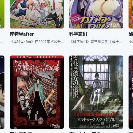
结
HD
BD无修全集
库特Wafter
科学家们
《堀桑与宫村君》是由漫画家安达浩树（笔名：HERO）创作的《堀与宫村》（堀さんと宫村くん）在2012年4月宣布将制作OVA动画。《堀桑与宫村君》以片桐高校为舞台，女主角是有着华丽的外表，同时成绩优秀、家务万能的人气美少女堀京子。某天，她弟弟创太受伤之后被陌生的“耳环男”送了回来，而这华丽耳环男的实体竟然是班上“天然无神经”的土气男生宫村伊澄。堀被宫村在学校与校外截然不同的形象震惊到了。而以关心不擅长与人交往的创太为契机，宫村开始频繁的访问堀家，同时也挖掘出堀“家庭的抖S”的一面……
《库特wafter》在2017年初公开动画化消息，现在已经确定动画化为剧场版。库特莉亚芙卡与直枝理树成为恋人，这是修学旅行平安结束后的另一个Little Busters的世界──在暑假开始，Little Busters！成员们陆续回家的时候，库特和理树留在学校宿舍居住。男生宿舍在翻修工程中发生漏水事故，导致宿舍无法继续使用。失去居所的理树，被库特以「室友现在还在募集中…」为由、邀请到了房中展开秘密同居生活。一边帮助库特进行暑假自由研究、一起度过不被别的学生发现的日子……
《科学家们》是吉川英朗连载于秋田书店《チャンピオンRED いちご》杂志的漫画作品，目前单行本已经发售3卷，描写科学少女爱莉和化学少女绫奈两位美少女，以科学之力来玩过激的科学恋爱故事，原作是有着巨乳、挤奶、露点、纽水着、触手要素的“披着一般向漫画外皮的成人漫画”，所以动画版也只能以漫画单行本同捆BD的方式，同捆在预定2013年2月20日发货的单行本第四卷中。 动画将由以喜爱巨乳而出名，制作过《圣痕炼金士》和《魔乳秘剑帖》的金子ひらく和野崎将也来担任监督和角色人设，系列构成是制作过《笨蛋测试召唤兽》《未来日
结
已完结
已完结