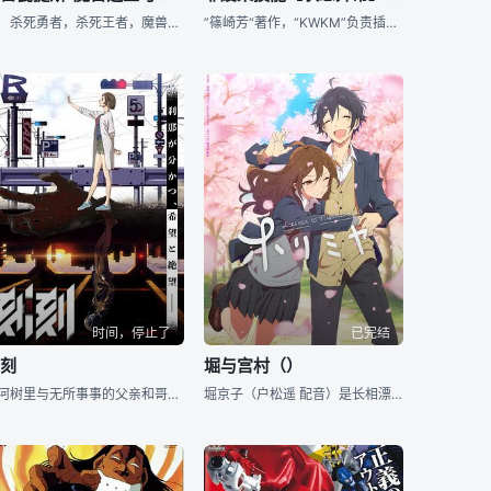
杀死勇者，杀死王者，魔兽得到了“命运之赤子”…… 拥有超越人类智慧与毁灭性力量的魔兽之王克雷巴特斯，因被接到讨伐命令的 13 位勇者所激怒，决心毁灭人类。然而，他却意外地被托付了一件麻烦至极的东西——那是一名刚刚出生不久的人类婴儿。
”篠崎芳“著作，“KWKM”负责插画的轻小说 《#靠废柴技能【状态异常】成为最强的我将蹂躏一切#》宣布TV动画化~
时间，停止了
已完结
刻刻
堀与宫村（）
佑河树里与无所事事的父亲和哥哥、养老的祖父、母亲、单亲妈妈的妹妹以及外甥一起生活。某天，她的哥哥与外甥遭人诱拐，为了拯救家人，树里的祖父使用佑河家代代相传的止界术将时间暂停，但没想到进入止界的树里一行人，居然遇到其他能在止界中行动的人。面对神秘的宗教团体真纯实爱会以及保护止者的异形，树里是否能够回到原本的日常生活呢？
堀京子（户松遥 配音）是长相漂亮，穿戴又十分时尚的潮流女孩，在学校里颇有一番人气。可一回到家，为了照顾年幼的弟弟和方便做家务，京子会换上非常土气的居家服，常年不在家的母亲让京子在不知不觉中扮演了代