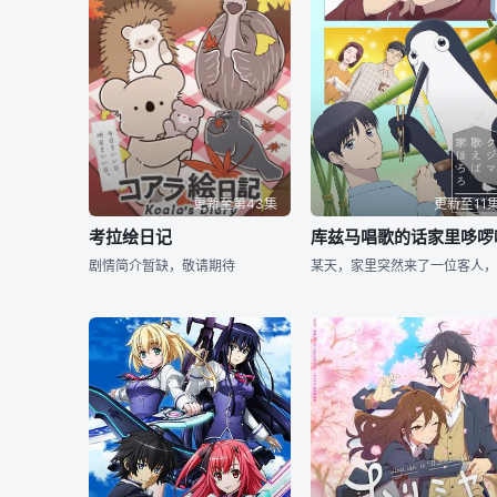
更新至第43集
更新至11
考拉绘日记
库兹马唱歌的话家里哆啰
剧情简介暂缺，敬请期待