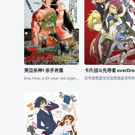
已完结
更新至09
哭泣杀神1 杀手肖像
Emu Hino, a 29-year-old virgin, witnesses a mob hit and fears that the killer will now find her an