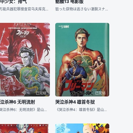
壳中少女：排气
骷髅13 电影版
在万能兵器犯罪搜查官乌夫库克博士（八岛智人 配音）的协助下，潜入奢华无比但凶险非常的赌场“乐园”的少女露恩·芭洛特（林原惠美 配音）经过连番赌局，终于挫败技术高潮的装甲艾许雷，在筹码上百万美金的赌
狙った获物は逃さない凄腕スナイパー・ゴルゴ13が遂行する暗杀という仕事を通して、きな臭い世界情势や国际的な阴谋を描くハードボイルド。本作は原作の『帝王の罠』というエピソードをベースに、当时の最新Ｃ
已完结
已完结
泣杀神6 无明流射
哭泣杀神4 雄首冬狱
《哭泣杀神6：无明流射》是山内重保执导的动画电影，于1994年2月25日上映。
《哭泣杀神4：雄首冬狱》是山内重保执导的动画电影，于1991年上映。