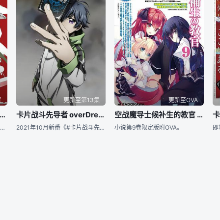
集
更新至第13集
更新至OVA
卡片战斗先导者 overDress
卡片战斗先导者 overDress第二季
空战魔导士候补生的教官 OVA
近导游悠是住在加贺国金泽市的15岁少年，初中三年级。 游悠有着洞察他人内心的能力，但被人拜托就没法说不的性格令他十分烦恼。 某一天，被要求迎合姐姐们的兴趣的游悠，因为无法继续忍受而冲出了家门。
2021年10月新番《#卡片战斗先导者# overDress》第二季 主视觉图公开！ 并同时宣布第三季 第四季制作决定！
小说第9卷限定版附OVA。