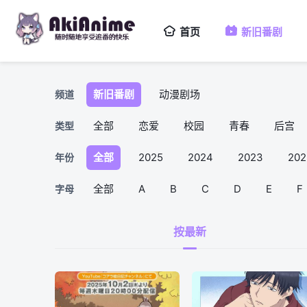
首页
新旧番剧
新旧番剧
动漫剧场
频道
全部
恋爱
校园
青春
后宫
类型
全部
2025
2024
2023
202
年份
全部
A
B
C
D
E
F
字母
按最新