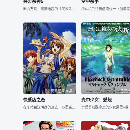
哭泣杀神5
空中杀手
剧力万钧，高潮迭起的《哭泣杀神》，自推出后，备受漫迷瞩目，现在剧情的发展又将进入全新的局面。眼红百八龙势力的觊觎者、立誓杀自由人雪耻的复仇者，纷纷展开暗杀行动，此扑彼起的波潮，接连袭卷而至！自由人
更新至第06集
已完
快餐店之恋
壳中少女：燃烧
在车站目送明彦的远去，心里当然不是滋味...几通电话后，这个心急的女孩竟然也跑到pia4号店来打工（不知道她是怎么死缠滥打过来的），人家刚来，自然要带人家到处走走看，一个篮球勾起Sayaka的回忆..
承受着残酷命运的少女露恩•芭洛特（林原惠美 配音）与强敌鲍伊德（矶部勉 配音）进行着实力悬