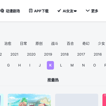

动漫剧场
APP下载
AI女友💋
更多
治愈
日常
原创
战斗
百合
奇幻
少女
2
2021
2020
2019
2018
2017
2016
G
H
I
J
K
L
M
N
O
按最热