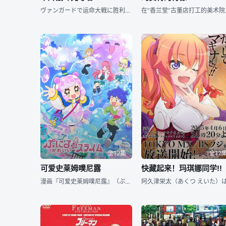
ヴァンガードで运命大戦に胜利し、妹ヒカリの健康を叶えた明导アキナ。 运命者カードの所有者たちを招集したガブエリウスは、运命大戦の真の目的を明かす。 そして现れるもう一体のぬいぐるみ、シヴィルト
在“香兰堂”古董店打工的美术院学
全12集
全12
可爱史莱姆噗尼露
快藏起来！玛琪娜同学!!
漫画『可爱史莱姆噗尼露』（ぷにるはかわいいスライム）TV动画化企划进行中