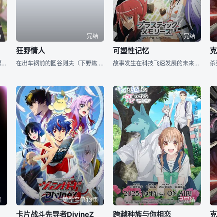
结
完结
完结
狂野情人
可塑性记忆
堀京子（户松遥 配音）是长相漂亮，穿戴又十分时尚的潮流女孩，在学校里颇有一番人气。可一回到家，为了照顾年幼的弟弟和方便做家务，京子会换上非常土气的居家服，常年不在家的母亲让京子在不知不觉中扮演了代
在出车祸前的圆谷则夫（下野紘 配音）绝对不会想到，自己生存的世界原来完全不是他之前看到的那个样子。自从从车祸中生还的他，在路上看到的人不在是原来的模样，而是一群群的动物，这让圆谷惊讶不已，而更让他
故事发生在科技飞速发展的未来世界，彼时，人工智能机器人早已经不是罕见之物，正慢慢地融入人类的生活之中。高考落榜之后，十八岁的青年水柿司（内匠靖明 配音）在父母的帮助下来到了SAI社工作，SAI社的
集
更新至第13集
已完结
卡片战斗先导者DivineZ
跨越种族与你相恋