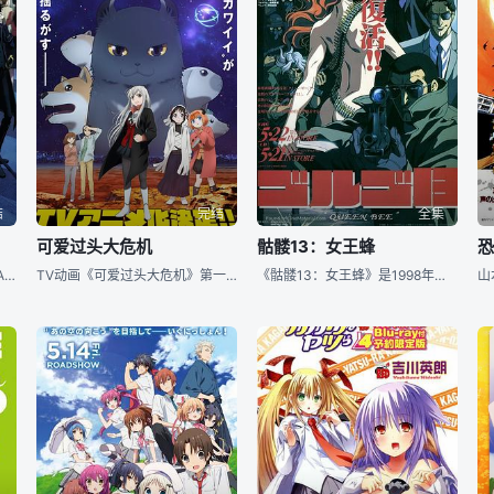
结
完结
全集
可爱过头大危机
骷髅13：女王蜂
《K》是以革新作家集团「GoRA」的7名匿名作家的小说为原著。故事以与现实有着微妙历史差异的现代日本为舞台，描写了七位“王”各自的执着，以及被卷入其中的少年的命运与异能者之间战斗。“赤之王”周防尊所率领的吠舞罗与“青之王”宗像礼司所率领的Scepter4因追杀某起事件的嫌疑人：—名为小白的伊佐那社而互相对立。但小白对这件事却没有什么记忆，毫不知情的他逃避着来自两个集团追杀。而出现在这样的小白面前的是身着黑服的纤细长发少年——夜刀神狗朗。也正因为与他的邂逅，小白的命运从此走上了不同的轨道......
TV动画《可爱过头大危机》第一弹PV及新视觉图公开，将于2023年4月播出。
《骷髅13：女王蜂》是1998年上映的日本动画、犯罪电影，由OsamuDezaki执导， 约翰-迪马乔 、Alex Ferné?¤dez 等主演。影片讲述了杀手苟勾与被暗杀者“女王蜂“之间的故事。