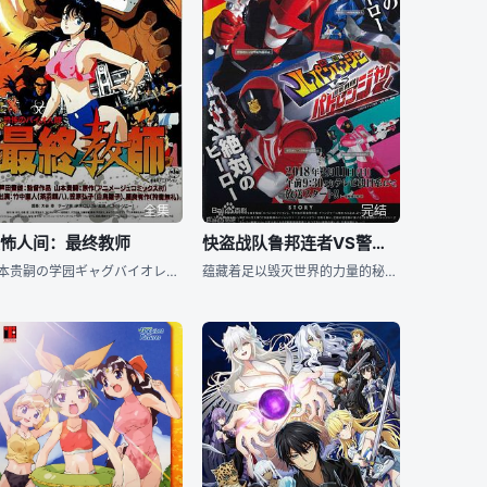
全集
完结
恐怖人间：最终教师
快盗战队鲁邦连者VS警察战队巡逻连者
山本贵嗣の学园ギャグバイオレンス漫画『最终教师』をOVA化。発売に先がけて『银河英雄伝説』の同时上映作品としておよそ一ヵ月半早く剧场公开された。 遗伝子工学研究所から一匹のゴキブリ人间が逃走して3年。五日市町にある関东最悪の异名をとる「私立帝王学园」に新しく赴任した教师・茶羽颜八こそ、かの人间とゴキブリを融合させたゴキブリ人间だった。札付き揃いの学园の生徒をすべて屈服させるべく、颜八は総番长の美少女・白鸟雏子にお仕置きを目论む。はたして颜八は服装検査をはじめて彼女を下着丸出しにしてやろうとするが、何と雏
蕴藏着足以毁灭世界的力量的秘宝「Lupin Collection（鲁邦珍藏）」，就在这宝藏被异世界的敌人・Gangler抢夺的时候，2支战队行动起来！ 以夺回珍藏为目标，轻巧在空中舞动的「快盗战队鲁邦连者」！ 以打倒Gangler为心愿，奔走在正义之道的「警察战队巡逻连者」！ 超级战队系列史上初2支战队同时登场！！ 前所未有冲撃的战斗，现正揭开序幕⋯！