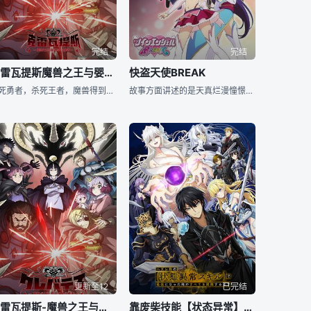
完结
完结
克雷瓦提斯魔兽之王与婴儿与尸之勇者
快盗天使BREAK
杀死勇者，杀死王者，魔兽得到了“命运之赤子”…… 拥有超越人类智慧与毁灭性力量的魔兽之王克雷巴特斯，因被接到讨伐命令的 13 位勇者所激怒，决心毁灭人类。然而，他却意外地被托付了一件麻烦至极的东
故事方面讲述的是天真烂漫憧憬着成为正义伙伴的少女天月廻与在严格的如月家成长的冷酷大小姐如月堇，两位初三女生遇到了一个名叫“牛奶酱”的小老鼠，从此化身成为怪盗天使默默的与恶势力战斗。两位女生，一个性
更新至12
已完结
克雷瓦提斯-魔兽之王与婴儿与尸之勇者-
靠废柴技能【状态异常】成为最强的我将蹂躏一切