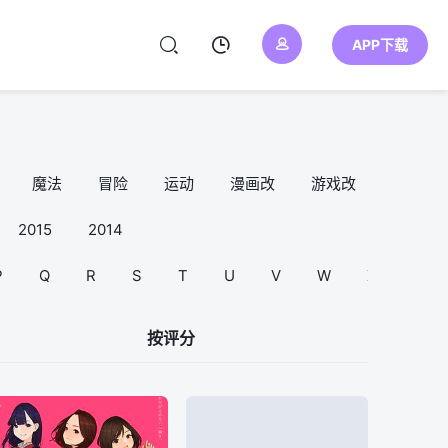
APP下载
魔法
冒险
运动
漫画改
游戏改
异世界
2015
2014
P
Q
R
S
T
U
V
W
X
Y
按评分