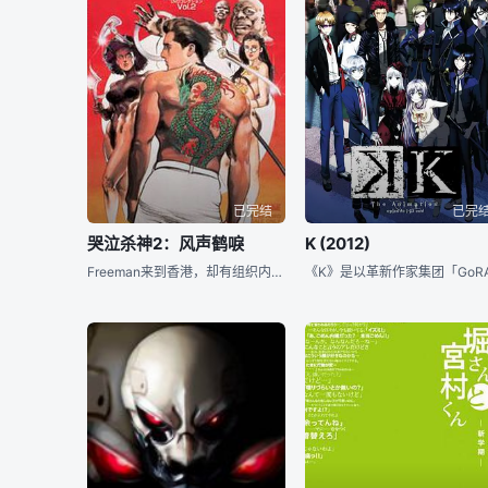
已完结
已完
哭泣杀神2：风声鹤唳
K (2012)
Freeman来到香港，却有组织内部的叛徒策划阴谋，阻止他对百八龙的继承