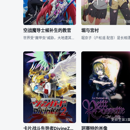
完结
完
空战魔导士候补生的教官
堀与宫村
世界受“魔甲虫”威胁，大地遭其占据，人类如今只能住在天空中的浮游都市里。人类当中诞生出以魔力对抗“魔甲虫”的魔法师——空战魔导士。就读空战魔导士培育机构——学园浮游都市“密斯特岗”的彼方·英司，是
完结
更新至第3
卡片战斗先导者DivineZ第二季
珂赛特的肖像