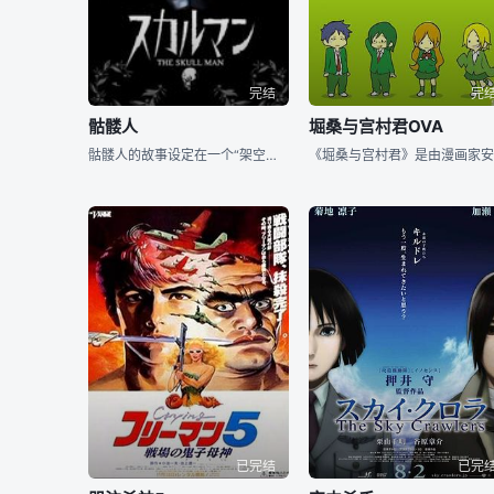
完结
完
骷髅人
堀桑与宫村君OVA
骷髅人的故事设定在一个“架空的时代”的“架空的日本”中，故事舞台则是一个在被称为“影之都”的巨大企业支配下的闭锁都市舞台。因远古秘宝骷髅头盔而拥有超能力的“反英雄”未知主角在这个架空的舞台上，在正义与邪恶、光明与黑暗、人类与非人类的瓜葛之间穿梭。作为黑暗英雄，一切的怜悯与同情都是多余的。骷髅人并非是善良的正义英雄，在向他露出獠牙之前请考虑清楚。 骷髅人到底是谁？这是本作品的一个特色，不到最后时刻是不会揭示骷髅人的真面目的。可能是主角？可能是貌似善良无能的神父？可能是大伴集团的骨干分子？可能是有名无实的警方
已完结
已完