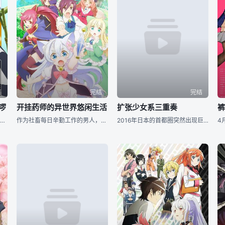
集
完结
完结
啰
开挂药师的异世界悠闲生活
扩张少女系三重奏
某天，家里突然来了一位客人，既不是鸟，也不是人，而是身份不明的神秘生物「库吉马（Kujima）」。他会说话、会唱歌、会鸣叫。时而带来笑声，时而触动泪水。仅仅是它的存在，便在不知不觉间，轻轻改写了这家人的日常时光。 这是一个由小小的「谜团」所编织而成，既虚幻又温暖的家庭故事。 [简介原文] ある日突然、家にやってきたのは、鸟でも人でもない、得体の知れぬ“クジマ”だった。しゃべる。歌う。鸣く。ときに笑いをもたらし、ときに涙を诱う。その存在は、ただそこにいるだけで、家族の时间を、そっと涂り替えていった。小さな“
作为社畜每日辛勤工作的男人，桐尾礼治。今天也顶著死鱼眼朝公司走去，不知不觉中身处在异世界的森林之中。…啊，是最近流行的异世界转生啊。拥有的技能是「鉴定、製药」这两个，就这…？算了。虽然是这么想的，
2016年日本的首都圈突然出现巨大的茧。从初次确认以来已经过了数月，其正体仍未判明，人们将这正体不明的茧称作Phenomenon。唯一能够明白的是被吸收到Phenomenon内侧的人们会开始发狂并