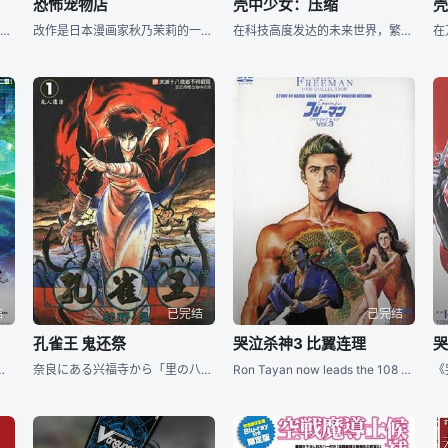
恐怖宠物店
壳中少女：压缩
战斗机飞行员函南优一（加濑亮配音）来到基地报道，等待他的是全新的生活环境与熟悉的飞行战斗。在这里，函南优一遇到了各式各样的战友，与不苟言笑的长官草薙水素（菊地凛子配音）。函南优一获得了一架新战斗机
改作是日本漫画家秋乃茉莉的一部动画作品，每个短篇故事均以英文D开头的字为标题，贯穿故事的中心主旨。一袭中国纹样长衫，容貌比女子娇艳的D伯爵，在美国的中华街上，开着一家专卖珍奇动物的宠物店。店里提供各种
在科技高度发达的未来世界，繁华堕落的马杜克市，醉生梦死，纸醉金迷。受万千宠爱、养尊处优的美丽少女露恩•芭洛特（林原惠美 配音），虽然从赌场经营者榭尔（中井和哉 配音）那里得到一切，但却抑制不住想要
结
已完结
已完结
孔雀王 鬼还祭
哭泣杀神3 比翼连理
哭
殊的惨烈战斗，危急时刻，号称万能兵器的犯罪搜查官乌夫库克博士（八岛智人 配音）出现，拯救了濒临死亡的芭洛特
奈良にある兴福寺から「里の八部众像」を守ってほしいと依頼を受けた孔雀。一般には知られていない像だが、その存在を知る何者かが狙っているという。そして、孔雀は「里の八部众像」の「阿修罗象」に史上最强の
Ron Tayan now leads the 108 Dragons; Fu Ching Ran is his loyal wife. As their body tattoos show, h