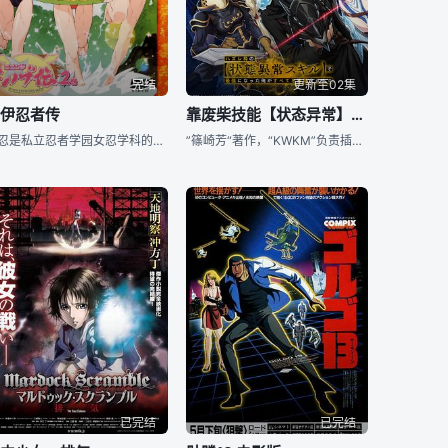
完结
更新至02集
酷伊忍者传
靠废柴技能【状态异常】成为最强的我将蹂躏一切
小忍是私立忍者学园女忍学科的女学生。忍者学园是一所专门培养忍者的秘密学校，禁止外部人员进出。小忍在这里以成为出色的正义忍者为目标，日以继夜的修炼，但是对于到底什么是忍者还并不了解。某天，小忍参加了测试
”篠崎芳“著作，“KWKM”负责插画的轻小说 《#靠废柴技能【状态异常】成为最强的我将蹂躏一切#》宣布TV动画化~
已完结
已完结