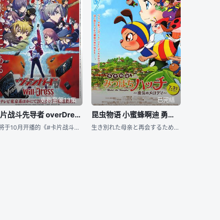
更新至第13集
已完结
卡片战斗先导者 overDress第三季
昆虫物语 小蜜蜂啊迪 勇气的乐章
即将于10月开播的《#卡片战斗先导者# overDress》第二季 主视觉图公开！ 并同时宣布第三季 第四季制作决定！
生き別れた母亲と再会するために、旅を続けるみつばちハッチ。ところが、森を旅している途中で、人间の住む街、セピアタウンに迷い込んでしまう。そこでハッチは虫と会话ができる不思议な少女、アミィと出会い…