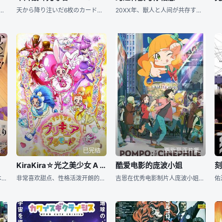
生仓桥永莉，被古老雕花玻璃杯中映出的金发碧眼的可爱少女吸引，秘密地享受着与这非人幻象邂逅的愉悦。香兰堂位于善导寺商店街地中心，那里出入的都是年轻美丽的女性，然而仓桥
天から降り注いだ6枚のカード。 それは最后まで胜ち残った者の愿いが叶えられるという『运命大戦』への 参加资格だった。 明导アキナは妹の病を治すため、 戦いに身を投じる――。
20XX年、獣人と人间が共存する町に住む高校生・朝霞万理のクラスに、獣人の特例生としてやってきた飞高繋。万理は、初めて接する獣人という存在に戸惑いながらも、クラスメイトとして一绪に过ごすうち、优しくて
集
已完结
更新至正片集
KiraKira☆光之美少女 A La Mode
酷爱电影的庞波小姐
阿久津栄太（あくつ えいた）は、ぼっちで阴キャのメカオタク。そんな彼にも、心ひそかに憧れる女の子がいた。超美人で明るい人気者のギャル・我妻マキナ（あがつま まきな）である。そのマキナが、ある夜、栄太の家の玄関に现れる。何やら様子のおかしい彼女が、いきなり裸をあらわにしてみせると……そこにあったのは、人间とは异なる机械の体だった！エッチのために作られながら、アダルト情报にアクセス制限をかけられたAIロボのマキナ。女性には洁癖症で、どこまでもお人好しな童贞の栄太。二人のメカバレ厳禁な同居生活が始まる！
非常喜欢甜点、性格活泼开朗的初中二年级生宇佐美一花，家里经营著一家名叫“Kirakira Patisserie”的甜品店。 &nbsp; &nbsp; &nbsp; &nbsp; &nbsp; &nb
吉恩在优秀电影制片人庞波小姐的手下担任制片助理。他沉迷于电影，是个把看过的电影都记住的电影达人。尽管向往着自己拍电影，却认为自己实力不足而每天低声下气。然而，庞波小姐让他剪出15秒的宣传片后，他体会到了埋头制作电影的乐趣。某天，庞波小姐将下一部电影《大师》的剧本交给了吉恩。这部电影是传说级演员的复出作，剧情也令人兴奋到头皮发麻。尽管确信它能大获成功……没想到，被指定为导演的人竟然是因为剪宣传片而得到赏识的吉恩！剧组还迎来了庞波小姐看中的新人女演员，波澜万丈的摄影即将拉开帷幕。