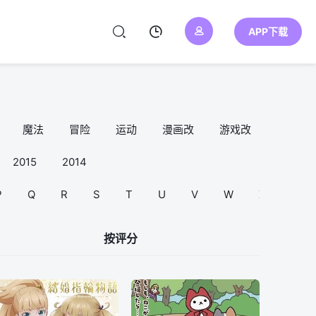
APP下载
魔法
冒险
运动
漫画改
游戏改
异世界
2015
2014
P
Q
R
S
T
U
V
W
X
Y
按评分