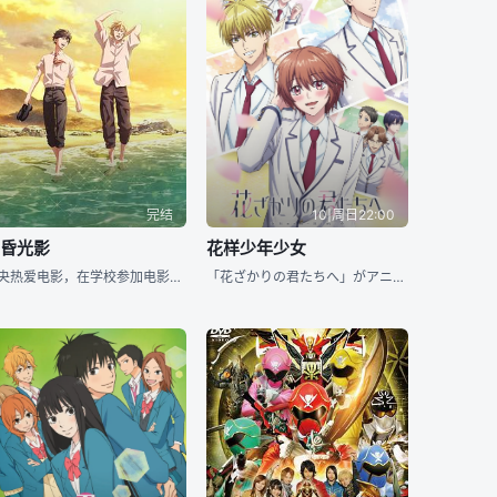
完结
10|周日22:00
黄昏光影
花样少年少女
真央热爱电影，在学校参加电影制作社。他与孤高一匹狼的寿是室友，两人相处融洽，也彼此承诺了3项约定：「不会说出寿是同性恋的秘密」、「寿不会对真央出手」、「不干涉对方自慰」。但因缘际会下，寿要主演同性
「花ざかりの君たちへ」がアニメになります！ 以前から、中条比纱也先生と共に内容を话し合いながら进めてきた企画です。 中条先生もキャラクターのラフやシナリオを见ながら、 まんがと违った表现方法