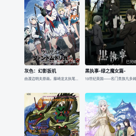
更新至第12集
已完
灰色：幻影扳机
黑执事-绿之魔女篇-
由渡边明夫原画，藤崎龙太执笔的Frontwing灰色系列最新作品《#灰色：幻影扳机#》宣布TV动画化。 &nbsp; &nbsp; &nbsp; &nbsp; &nbsp; &nbsp; &nbsp;