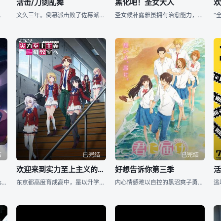
活击/刀剑乱舞
黑化吧！圣女大人
品。本质不是单纯的黑色笑话，而是兼备寓言性质的小故事。此外，作品中
文久三年。倒幕派击败了佐幕派，刀剑的时代宣告结束―――幕末时代。 作为刀剑男士的堀川国广和曾经一同被主人用作战斗武器的和泉守兼定，奔跑在雨中的山路。 刀剑男士在审神者的激励下，开启了付丧神的道
圣女候补露雅虽拥有治愈能力，却会将患者的伤害及病痛一并转移到自己身上来治愈他人，只要每次使用治愈能力就会跟着带来等同患者的疼痛与苦楚，更因此被人嘲讽她是缺陷圣女，尽管如此仍旧无悔牺牲奉献。直到有一日她
结
已完结
已完结
欢迎来到实力至上主义的教室第三季
好想告诉你第三季
《婚戒物语》 [1] &amp;nbsp;是漫画组合麦比（めいびい）创作，新连载于2014年03月25日发售的月刊杂志《Big Gangan》4月刊上的漫画作品。近日宣布动画化
东京都高度育成高中，是以升学率、就业率100%为荣，每月支付相当于10万日元金...
内心情感难以自控的黑沼爽子勇敢地向风早翔太表白了自己的感情，而风早也以真诚的表白回应了她。二人开始恋爱关系，从第一次约会到学生恋爱的日常生活，在年轻爱情的喜悦和尴尬中航行。在最初的尴尬中，他们的爱情故