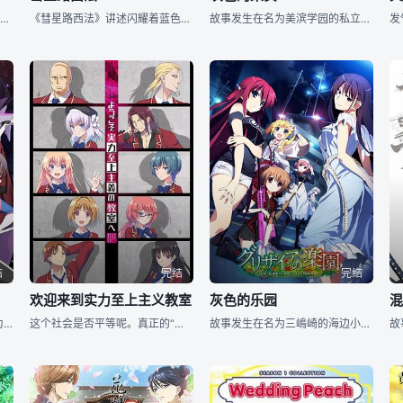
近未来，当年繁华喧嚣的东京因核电站事件变成了死城，被成为世界第一大幽灵城市。然而即便在这座死寂的废墟中，仍有幸村者盘桓于此。20XX年，三名没有配备任何防辐射装备的少女出现在旧东京。她们名叫成濑荆
《彗星路西法》讲述闪耀着蓝色光辉的矿石吉夫特矿石所覆盖的大地，行星吉夫特。宗吾天城是住在因吉夫特矿石采掘而繁荣的小镇，靛蓝花园的纯朴少年。以收集稀少矿石为乐趣的宗吾，某天被卷入同级生卡恩、罗曼、欧
故事发生在名为美滨学园的私立寄宿制学校之中，高耸的墙壁和森严的制度让这所仅有五名学员的学校成为了与世隔绝的桃花源，某日，一位名为风见雄二（樱井孝宏 配音）的男生转学来到了这里，打破了此处维系多时的
结
完结
完结
欢迎来到实力至上主义教室
灰色的乐园
在AR技术发展成熟的现代，作为发展技术的MR-Mixed reality system设备被普遍应用的社会。MR技术被广泛运用，作为女子高中生为中心的新型运动，名字叫做Circlet Bout。作
这个社会是否平等呢。真正的“实力”是什么？ 东京都高度育成高等学校。那是宣扬彻底的实力至上主义，以升学率·就业率100%而引以为豪的升学学校。升入那里，被分配到1年D班的绫小路清隆，却发现学校与
故事发生在名为三嶋崎的海边小镇之上，私立美滨学园中，来了一位名叫风见雄二（樱井孝宏 配音）的转学生，然而，让雄二没有想到的是，在学园之中只有五名学生，并且全部都是女性，就这样，在小小的高墙之中，雄