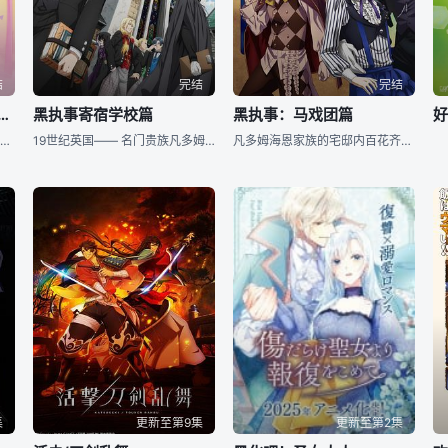
结
完结
完结
竹马之间不会有恋爱喜剧
黑执事寄宿学校篇
黑执事：马戏团篇
高中男生英雄，有两位可爱的青梅竹马！虽然她们没有那个意思，但如果被她们发现只有我一个人用色色的眼光看待已经长大的她们……太羞耻了！性格各异的两个女生总会在“不经意间”与英雄发生意想不到的“碰撞”。各怀
19世纪英国—— 名门贵族凡多姆海夫家的执事塞巴斯蒂安·米卡埃利斯与13岁的主人夏尔·凡多姆海夫一起作为“女王的看门狗”承包了背面社会的污秽工作。 有一天，女王给夏尔寄来了一封信，信中说，在英
凡多姆海恩家族的宅邸内百花齐放，黑执事塞巴斯蒂安•米卡利斯（小野大辅 配音）进退有节，优雅矜持地招待来访的客人。而庄园的主人夏尔（坂本真绫 配音）则在田中（藤村俊二 配音）、梅琳（加藤英美里 配音
集
更新至第9集
更新至第2集