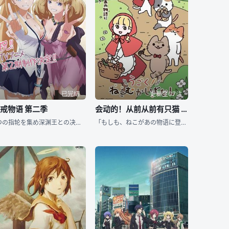
已完结
更新至07话
戒物语 第二季
会动的！从前从前有只猫 世界喵童话
5つの指轮を集め深渊王との决戦に挑んだサトウとヒメ达は、あと一歩のところまで深渊王を追い詰めるが、 サトウが力尽きてしまい穷地に追い込まれた。间一髪をアラバスタに救われ、一行は一时態势を整えることに
「もしも、ねこがあの物语に登场したら…?」 有名な昔话や童话にねこが加わると、 癒したっぷりでシュールな新展开が繰り広げられてしまう…!? キジトラ、チャトラ、ミケにシロネコ、 多种多様なねこ