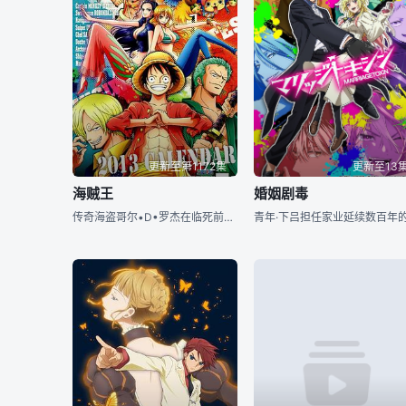
更新至第1172集
更新至13
海贼王
婚姻剧毒
传奇海盗哥尔•D•罗杰在临死前曾留下关于其毕生的财富“One Piece”的消息，由此引得群雄并起，众海盗们为了这笔传说中的巨额财富展开争夺，各种势力、政权不断交替，整个世界进入了动荡混乱的“大海