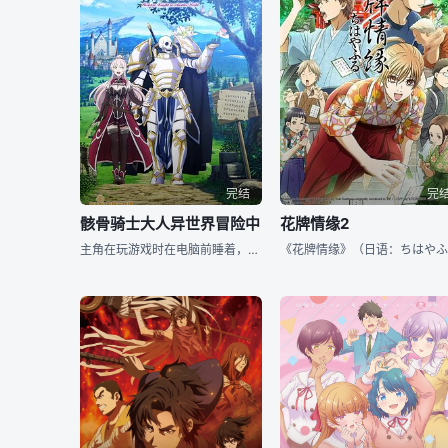
完结
完
骸骨骑士大人异世界冒险中
花牌情缘2
主角在玩游戏时在电脑前睡着，醒来发现自己以游戏角色“亚克”为外型，穿着自己在游戏中的最强装备身处异世界，同时能使用游戏中除了本身职“天骑士”外转职前的所有职业技能。盔甲下的外貌更变成游戏中课金买下