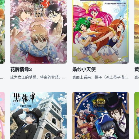
结
完结
完结
花牌情缘3
婚纱小天使
《花牌情缘》（日语：ちはやふる），日本漫画家末次由纪的连载漫画作品，曾获得2010年《这本漫画真厉害！》评选第一名，并于2011年10月播出动画作品，全25话。 2012年6月13日宣布第二季动画
成为女王的梦想、将来的梦想，都不想放弃！将一生赌在这一瞬间上—— 高中2年级的夏天，千早所在的歌留多部与新入部员一同在全国大赛中出场。在团体战中击败了常胜校·富士崎高中，瑞泽高中获得期待已久的初
表面上看来，桃子（冰上恭子 配音）、百合（野上尤加奈 配音）、雏菊（宫村优子 配音）和红花（今井由香 配音）是四个活泼可爱个性开朗的女孩，可是在背地里，她们还有这另一重身份——为了拯救天使界而战斗