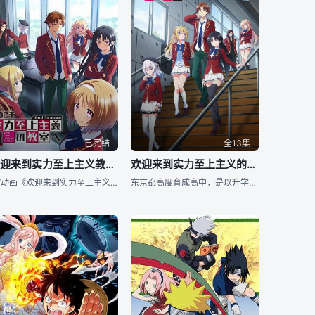
已完结
全13集
欢迎来到实力至上主义教室 第二季
欢迎来到实力至上主义的教室 第三季
TV动画《欢迎来到实力至上主义的教室》宣布续篇制作决定。 第2季将于2022年7月播出，第3季将于2023年播出。简单说下第二季剧情，对应小说第四卷，继续围绕研学旅行展开，之前第一季结尾是研学旅行之无
东京都高度育成高中，是以升学率、就业率100%为荣，每月支付相当于10万日元金钱的梦想学校。但是，其内在是只有一部分成绩优秀者才能得到好待遇的实力至上主义学校。 迎来第3学期，从D班晋升为C班的绫