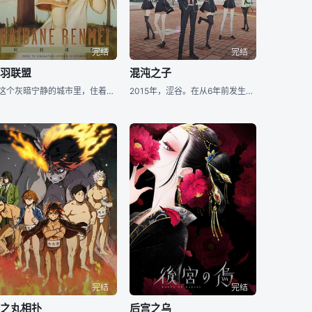
完结
完结
灰羽联盟
混沌之子
在这个灰暗宁静的城市里，住着一群生长着灰色羽翼的孩子们，有一个名为“灰羽联盟”的机构在暗中庇护着他们不受到外界侵扰，就这样，沉默的孩子们每一天都过着平静的日子。他们是谁？来自哪里？背后的翅膀有何含
2015年，涩谷。在从6年前发生的大灾害“涩谷地震”当中复兴的城市所新设的私立高中“碧朋学园”就读的少年宫代拓留，追寻着作为自身设立的新闻部活动一环的、被称作“新时代疯狂的再来”的连续杀人事件……
完结
完结
火之丸相扑
后宫之乌