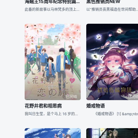
海贼王15周年纪念特别篇——幻之篇章「3D2Y 跨越艾斯之死！与路飞伙伴的誓言」
黑色推销员NEW
此番的新故事以马林梵多的顶上战争结束后为原点，描绘了失去艾斯并与同伴们分离的岁月里，主人公路飞在鲁斯卡纳岛上修行习得霸气的故事，而西鲁巴兹·雷利、波雅·汉库克、巴基、佩罗娜等角色也将登场亮相。此外
以“推销员丧黑福造在世间帮助现代人们实现各种各样的小小的愿望，但如果他们违约或者不听劝告，则要接受相应的惩罚”为单元剧题材展开的作
已完结
已完
花野井君和相思病
婚戒物语
我叫日生莹，是个马上 16 岁的高中生。我一直以为我这一生注定如此平凡，但是也...