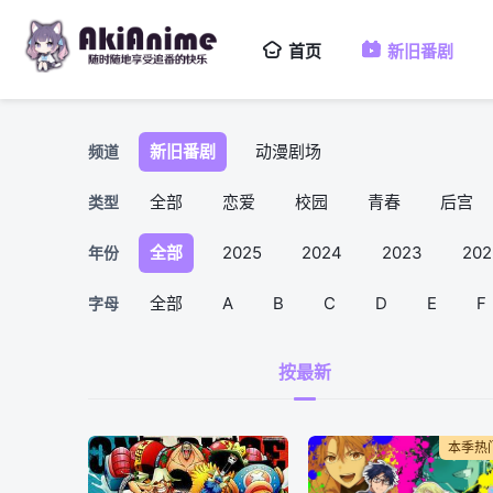
首页
新旧番剧
新旧番剧
动漫剧场
频道
全部
恋爱
校园
青春
后宫
类型
全部
2025
2024
2023
202
年份
全部
A
B
C
D
E
F
字母
按最新
本季热