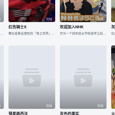
结
完结
完结
红伤骑士X
欢迎加入NHK
16岁的少女松前绪花（伊藤かな恵 配音）是一个自由生活在东京的普通女高中生。一如这座虽则繁华却死板枯燥的大都市，她的生活平淡无味。正处在幻想的年纪，绪花时刻期盼着“突然的夜奔、突然的爱恋、突然的离
舞台是象征理性的「青之世界」，然而正在遭受由本能支配的「红之世界」的生命体NightflyO’Note的袭击与侵略。17岁的主人公麻黄Akira就职为青之世界研究员，随后因为能力出众而被提拔为最前
作为一个四年前从学校退学之后就一直靠啃老来过活的死宅男佐藤达广（小泉豊 配音）来说，今天也是家里蹲的一天。突然间，一阵敲门声打破了他的日常妄想。打开门，出现在门口的美少女让佐藤简直不敢相信自己的眼
结
完结
完结
彗星路西法
灰色的果实