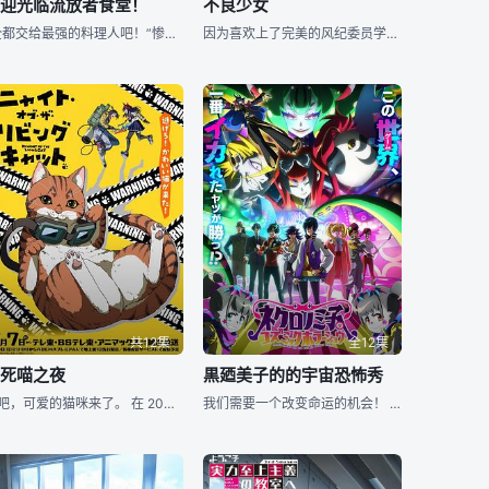
欢迎光临流放者食堂！
不良少女
“全都交给最强的料理人吧！”惨遭同伴背叛、被最强战队『银翼大队』驱逐的丹尼斯。他早已觉得，在当下的处境中根本无法充分发挥自己那傲视群雄的料理技能（Lv.99）。于是丹尼斯趁机离开王都，前往远方的城镇，
因为喜欢上了完美的风纪委员学姐水鸟亚鸟，本性是好孩子的优谷优故意打扮成了不良少女的模样。然而，天生不会装不良的优被亚鸟当成了可爱的小狗。
共12集
全12集
活死喵之夜
黒廼美子的的宇宙恐怖秀
逃吧，可爱的猫咪来了。 在 20XX 年，世界被猫咪统治。 由于一种病毒，...
我们需要一个改变命运的机会！ ; ; ; ; ; ; ; ; ; ; ; ;