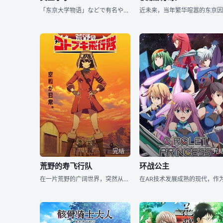
「东京大学物语」などで有名やマンガ家、江川达也原作のセクシーギャクマンガがＯＶ化。作画は「カウボーイビバップ」なども手がけた川元利浩が担当する。东大法学部の全过程を取得して自主退学した大江锦太郎。
完结
完
荒野的寿飞行队
环战公主
在一片荒野的广阔世界，突然从天空掉落下各种各样的物品。 它们急剧地改变了人们的生活，尤其是飞机带来的影响最大。 那之后，世界的潮流转移到了天空。 时光流逝—— 被人们雇佣的保镖部队“寿飞行