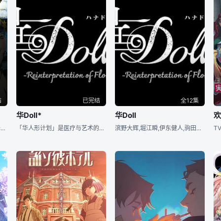
结
已完结
全12集
华Doll*
华Doll
19世纪英国——名门贵族凡多姆海威家的管家塞巴斯蒂安·米卡利斯和13岁的主人夏尔·凡多姆海威一起以“女王的看门狗”的身分负责地下社会的肮脏工作。 &nbsp; &nbsp; &nbsp; &nbsp;
「华人形计划」是医疗与艺术的融合，在人体里埋入花朵种子的胶囊， &nbsp; &nbsp; &nbsp; &nbsp; &nbsp; &nbsp; &nbsp; &nbsp; &nbsp; &nbsp
滨野大辉,堀江瞬,伊东健人,驹田航,土岐隼一,山下诚一郎,增田俊树