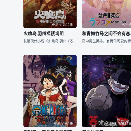
更新至第12集
已完
火喰鸟 羽州褴褛鸢组
和青梅
长篇现代小说《火喰鸟 羽州ぼろ鳶组》动画化决定！
更新至第1集
更新至第12