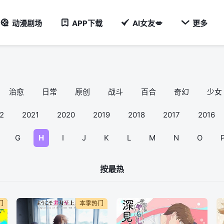

动漫剧场
APP下载
AI女友💋
更多
治愈
日常
原创
战斗
百合
奇幻
少女
2
2021
2020
2019
2018
2017
2016
G
H
I
J
K
L
M
N
O
按最热
门
本季热门