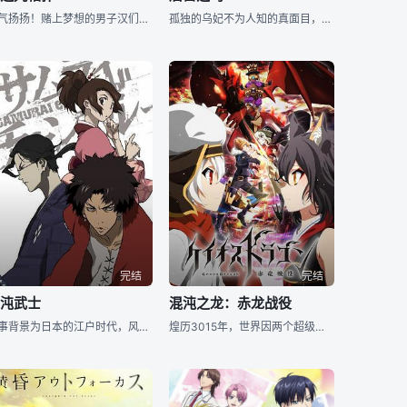
发气扬扬！赌上梦想的男子汉们的激斗开始了—— 出现在弱小的大太刀高中相扑部的新生，“小小”少年·潮火之丸！ 这名新部员的体格与以“巨大”“沉重”为绝对的竞技完全不合，但却拥有非同寻常的过去！？
孤独的乌妃不为人知的真面目， 庄严而宏伟的中华幻想谭，开幕——！ 在后宫的深处，有一位身为妃子却不侍夜的特殊妃子——乌妃。 看过她的人，或说她是老婆婆，或说她是少女。 她能够使用不可思议的
完结
完结
混沌武士
混沌之龙：赤龙战役
故事背景为日本的江户时代，风是一家小茶馆的侍女，这天茶馆里来了一群地方恶霸，其中地方官儿子龙次郎尤其欺人太甚。风因为意外得罪了龙次郎，情急之下，茶馆内一名无职浪人“无幻”出手救了风。另一方面，地方
煌历3015年，世界因两个超级大国的冷战而四分五裂，原本守护岛国尼尔·卡姆伊的“红龙”发生异变而暴走。为此，来自三国的精英们组成了名为“混成调查队”的部队，岛国的命运即将背负在他们的身上……