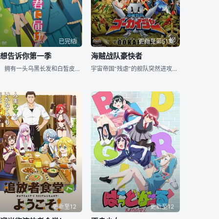
已完结
更新至第51集
好想告诉你第一季
海贼战队豪快者
拥有一头乌黑长发和白皙皮肤的高中女孩黑泽爽子（能登麻美子 配音），大概是过于内向不善交际的缘故，虽然她是如此善良且乐于助人，可是仍然被周围的同学认为过于阴郁，而刻意疏远躲避，甚至称之为“贞子”。即
宇宙帝国“残虐”的舰队突然进攻地球，为了守护爱与梦、和平与人类的笑容，34支超级战队集结迎战，成功将残虐击退，但力量也从此消失。 时间流逝，残虐再次侵略地球。此时，为寻找最大宝藏的5个宇宙海贼来
更新至12
更新至12