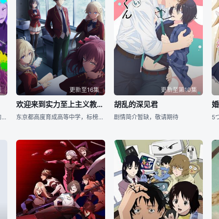
集
更新至16集
更新至第10集
欢迎来到实力至上主义教室 第四季
胡乱的深见君
婚
青年·下吕担任家业延续数百年的杀手『用毒人』。 从事见不得
东京都高度育成高等中学，标榜升学率、就职率达百分之百，而且每个月会提供相当于十万圆金钱的点数，是一间梦幻学校。但其实是一间只有少部分成绩优秀的人，才拥有优良待遇的实力至上主义学校。 绫小路等人在一年级第三学期升上C班，但最后一场特别考试却惜败A班，再度降格D班。二年级将从D班重新起跑。春假过后，绫小路和轻井泽成为男女朋友，堀北则是与憧憬学这个优秀兄长的自己诀别。在人际关系渐渐产生变化的情况下，他们升上二年级。绫小路他们新二年级生的第一场特别考试，是与新生一组进行笔试。然而，新生中有月城找来的White r
剧情简介暂缺，敬请期待