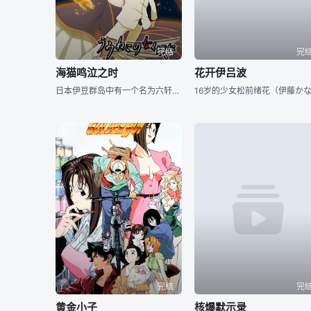
完结
完
海猫鸣泣之时
花开伊吕波
日本伊豆群岛中有一个名为六轩岛的岛屿，该岛是富豪右代宫家的私人领土，有关于该岛的流言从未停息。一条游轮正向岛屿驶来，船上乘坐的均为右代宫家族的族人，他们来到六轩岛，是为了参加一年一度的家族会议。岛
完结
完
黄金小子
核爆默示录