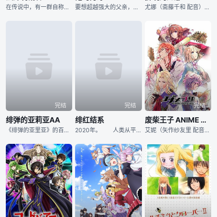
在传说中，有一群自称为“CODE BREAKER”的超能力者，在偌大的都市里，他们运用着自己的能力，对那些钻了法律空子的罪人们进行法外的制裁。有人说他们是行侠仗义的正义伙伴，有人说他们是穷凶极恶的
要想超越强大的父亲，刃牙可还得精进技巧。为此他踏进亚利桑那州立监狱，与恶名昭彰的囚犯「关不住的男人」一较高下。 9 月 30 日首播，Netflix 独家
尤娜（斋藤千和 配音）是高华国的公主，从小生活在父亲的精心呵护之下，尤娜的性格单纯而又善良。尤娜一直暗恋着堂兄苏芳（小林裕介 配音），苏芳亦对尤娜爱护有加，然而，尤娜的父亲伊尔（赤城进 配音）却十
完结
完结
完结
绯弹的亚莉亚AA
绯红结系
废柴王子 ANIME CARAVAN
《绯弹的亚里亚》的百合版番外。主角是亚里亚和一个仰慕亚里亚的武侦一年级学妹间宫明里。
2020年。 人类从平流层下降 被怪异的生命体·怪异所威胁。 为了讨伐怪异而组织起来的是怪伐军。 那个将脑内的视觉系统具体化 拥有“超脑力”的人的集团。 完成入伍的Yite和kazan
艾妮（矢作纱友里 配音）是出生在弱小又贫困的国家伊纳科的公主。为了保护自己的祖国不被强大的别国侵犯剥削，艾妮决定前往塞连法连，在那里和军事国家米历德尼亚以及宗教国家塞连法连签订和平条约。 本以为