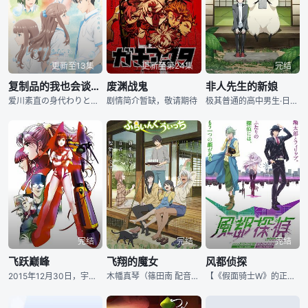
更新至13集
更新至第24集
完结
复制品的我也会谈恋爱。
废渊战鬼
非人先生的新娘
爱川素直の身代わりとして、目立たないように日常をやり过ごす『レプリカ』のナオ。
剧情简介暂缺，敬请期待
极其普通的高中男生·日之轮泊，某天被班主任老师叫了出去， 并得知自己被定为不可思议生物“KANENOGI”的结婚对象。 在困惑中提交了婚姻申请书的两人，新婚生活意外地充满幸福……！？ 软绵绵
完结
完结
完结
飞跃巅峰
飞翔的魔女
风都侦探
2015年12月30日，宇宙探索船Luxion船长，高屋法子的父亲在宇宙中过世。少女高屋法子立志成为像爸爸一样的宇宙驾驶员，并为之奋斗。 6年后，高屋法子成为了中学生。学校开设了机器人驾驶的课程
木幡真琴（篠田南 配音）是一名见习魔女，同时亦是一名十五岁的高中一年级女生。魔女界有一个约定俗成的规矩，那就是在十五岁成人礼之后，魔女们便要走上社会开始独自生活，进行魔女的修行。如此，真琴孤身一人
【《假面骑士W》的正统续作漫画 动画化决定】特摄《#假面骑士# W》的正统续作漫画《风都侦探》宣布动画化决定！《假面骑士W》的制作人 冢田英明 将担任动画的综合制作人。本作预计将于2022年夏天开