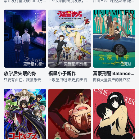
累计发行量突破1300万册的少女漫画青春恋爱故事金字塔「蜂蜜柠檬苏打」终于迎来动画化！这份恋情会将你改变初中时期被称作“石头”的石森羽花，为了改变自己，进入了校风自由的八美津高中。同班并且同桌的人，是拥有柠檬色头发的，英俊又自由奔放的「柠檬苏打男生」三浦界。其实羽花在初中时期与界见过一面，并以对方的一句话为契机，决定了自己要上的高中。对羽花来说，界身为人气王是遥不可及的存在。但不知为何，界却开始关照起了羽花。因为界的支持，羽花逐渐融入了班级，但是……羽花的世界，因为界的存在而逐渐发生改变―――在无边无际的
工业文明的高度发展，却最终带来灾难，一场为期7天的虫族毁灭战争摧毁了人类文明。一千年后，工业文明遗留下来的症结仍在困扰这个星球。带有强烈毒性的植物组成了令人望而却步的“腐海”森林，随着时间的推移，
西山日和（竹达彩奈 配音）是一个个性有些内向的害羞少女，本想好好利用开学典礼这一机会在班级上交到好朋友的她却不幸在典礼前一天遭遇了车祸。不得不为此而修养8个月日和悲催的明白，在高中交到好朋友的愿望
更新至13集
更新至第23集
已完结
放学后失眠的你
福星小子新作
富豪刑警 BalanceUNLIMITED
只要有曲在，我就想去学校。这究竟是种什么样的关系呢。苦于失眠症的高中生中见丸太，在为文化节做准备时偷溜出来，钻进变成了杂物间的天文台，遇见了同样患有失眠症的曲伊咲。二人开始共享这个秘密空间…
上坂堇,神谷浩史,内田真礼,宫野真守,高木涉,泽城美雪,花泽香菜,小西克幸,早见沙织,石上静香,水树奈奈,三宅健太,樱井孝宏,井上麻里奈,古川登志夫,户田惠子,小山力也,平野文
拥有大量资产的神户家少爷大助前往赴任之处， 是仅会接收在警视厅引发问题之人的 「现代犯罪对策本部准备室」，通称「现对本部」。 大助在那里与重视人情的男人·加藤春组成了搭档。 面对连人命都以