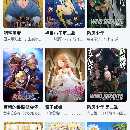
更新至12
已完结
已完结
肥宅勇者
福星小子第二季
防风少年
因冤罪失业，过上躺平生活的吉冈茂，无意间进入游戏世界。他舍弃外貌，却换来了爆表的属性值，凭借开挂般的能力，以 “绝对神” 的身份开启第二人生。在与同期进入游戏世界的圣华、诚司、丽兹三人共同冒险时，茂却背负着&amp;quot;触碰女人就会扣生命值&amp;quot;的致命缺陷...为求自保，他本打算尽快离队，独自应对游戏中的挑战。然而获得了巨大力量的他，第二人生到底会如何？！
「福星小子」新作动画2期2024年播出决定
用那拳头，守护街道！不良高中生·樱 的打架英雄传说！偏差值是最底层，喧哗上等。...
已完结
全8集
更新至第12集
反叛的鲁路修夺还的罗赛
奉子成婚
防风少年 第二季
故事设定在《CODE GEASS 反叛的鲁路修》的四年后 讲述了两名以高超的...
（僧侣档） ; ; ; ; ; ; ; ; ; ; ; ; ;
内田雄马,千叶翔也,内山昂辉,岛崎信长,丰永利行,河西健吾,冈本信彦,中村悠一,铃木崚汰,逢坂良太,齐藤壮马,浦和希,长谷川育美