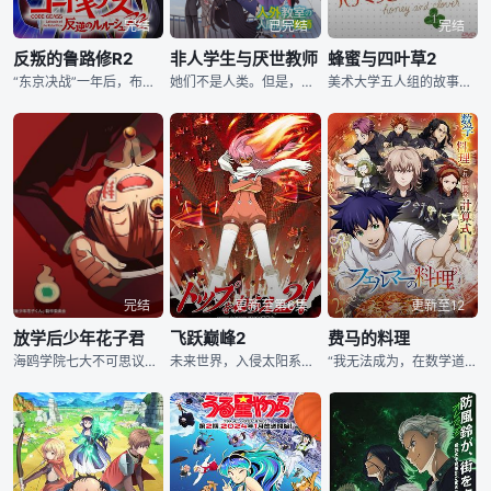
完结
已完结
完结
反叛的鲁路修R2
非人学生与厌世教师
蜂蜜与四叶草2
“东京决战”一年后，布里塔尼亚少年鲁路修在11区（原日本国）过着平凡的学生生活。但是，鲁路修与弟弟罗洛的一次出行，遇到了黑色骑士团的余党。在与少女C.C再次结成契约之后，尘封的记忆摆在了鲁路修的面
她们不是人类。但是，比任何人都憧憬着人类 对人间关系有心理阴影的奔三NEET：人间零。这样的我，刚想着要转职山清水秀的山区学校，过着优哉游哉的复健教师生活——那儿居然是为了让人外成为人类而设立的女
美术大学五人组的故事仍在继续。竹本（神谷浩史 配音）结束了寻找自我的单车之旅，在盛放烟火的晚上对阿久（工藤晴香 配音）说出了那句“我喜欢你。”山田（高桥美佳子 配音）依旧陷在单恋真山（杉田智和 配
完结
更新至第6集
更新至12
放学后少年花子君
飞跃巅峰2
费马的料理
海鸥学院七大不可思议之一“厕所里的花子君”和他的助手八寻宁宁。在没有大事发生的时候都在做什幺呢？
未来世界，入侵太阳系的宇宙怪兽军团没有结束。 具有超能力，能够召唤大型机器人少男少女们——“TOPLESS”们组成了宇宙怪兽攻击部队，以此保护太阳系。 少女诺诺崇拜传说中的宇宙飞行员诺诺利利，
“我无法成为，在数学道路上发现这个世界真理的人……”立志成为数学家并以数学奥林匹克为目标的遭遇挫折的数学少年·岳。在奖学金被中止、靠学校饭堂打工来挣学费的虚度光阴的日子里，岳突然遇到了一位天才厨师。当“数学”与“料理”交错之时，通往未知的美食世界的帷幕拉开了——！！