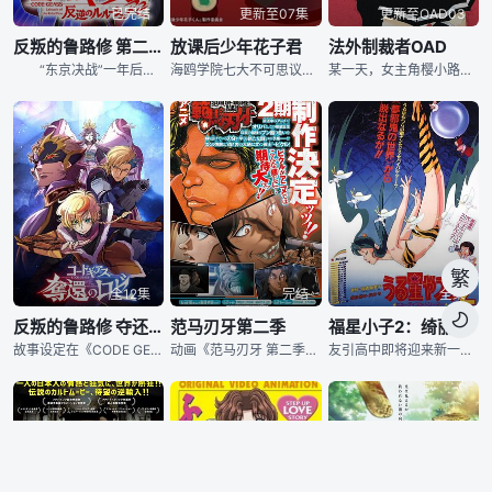
已完结
更新至07集
更新至OAD03
反叛的鲁路修 第二季
放课后少年花子君
法外制裁者OAD
“东京决战”一年后，布里塔尼亚少年鲁路修在11区（原日本国）过着平凡的学生生活。但是，鲁路修与弟弟罗洛的一次出行，遇到了黑色骑士团的余党。在与少女C.C再次结成契约之后，尘封的记忆摆在了鲁路修的面
海鸥学院七大不可思议之一“厕所里的花子君”和他的助手八寻宁宁。在没有大事发生的时候都在做什幺呢？
某一天，女主角樱小路乘坐巴士从学校归来，突然看到公园里燃起苍蓝色的火焰。火焰里的人们被活活烧死，而那里有着一位身穿学生制服的少年的身影。
繁
全12集
完结
全集

反叛的鲁路修 夺还的罗赛
范马刃牙第二季
福星小子2：绮丽梦中人
故事设定在《CODE GEASS 反叛的鲁路修》的四年后 讲述了两名以高超的武艺广为人知的佣兵，亚修和罗瑟的故事
动画《范马刃牙 第二季》第二季公开，“外伝ピクル＋野人戦争”篇、“地上最强の亲子喧哗”篇将分别于2023年7月26日、8月24日在Netflix平台上线。
友引高中即将迎来新一年的学园祭，上到老师，下到学生，却都为了这个重要节日而忙碌。虽然应名还有最后一天的准备时间，但是日复一日，年复一年，学园祭开幕式却迟迟未能举行。疲劳的温泉老师从中感到蹊跷，他感到自己与周围的人每年都过着同样的生活，却丝毫未能察觉奇怪之处。温泉将这个想法告诉了樱花老师，两人商议命令天天泡在学校的学生们回家，可是无论如何兜兜转转，面堂等人最终还是回到了学校门口，而留守的温泉老师也就此失踪。经过数日同样的诡异生活，面堂、阿当等人同意与樱花老师成立事件真相纠察小组，大家一同进入了时间和空间分外