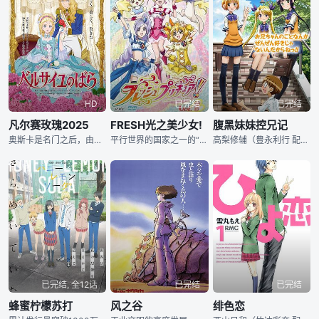
HD
已完结
已完结
凡尔赛玫瑰2025
FRESH光之美少女!
腹黑妹妹控兄记
奥斯卡是名门之后，由于家中没有男丁，于是从小就被当做男孩养大。十四岁那年，奥地利和法国进行政治联姻，奥地利公主玛丽即将嫁给法国王子路易，父亲将奥斯卡送入了宫殿侍卫队，赋予了她保护玛丽的重任，只为了家族
平行世界的国家之一的“迷宫（Labyrinth）”，总统梅比斯为了策划征服全部的平行世界、得到达成必要的容量无限的“无限内存（Infinity）”，将三位干部送到四叶镇，目的是藉三位干部从人类身上所收
高梨修辅（豊永利行 配音）是一个无可救药的宅男，在他收藏的众多H漫画和美少女手办中，“妹”，是一个无法回避的主题。作为修辅的妹妹，高梨奈绪（喜多村英梨 配音）居然对这样糟糕的哥哥心怀着满满的好感，为此
已完结, 全12话
已完结
已完结
蜂蜜柠檬苏打
风之谷
绯色恋