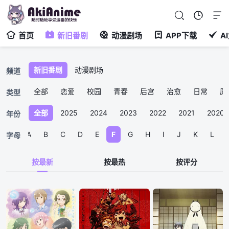
首页
新旧番剧
动漫剧场
APP下载
A
新旧番剧
动漫剧场
频道
全部
恋爱
校园
青春
后宫
治愈
日常
原
类型
全部
2025
2024
2023
2022
2021
2020
年份
全部
A
B
C
D
E
F
G
H
I
J
K
L
字母
按最新
按最热
按评分