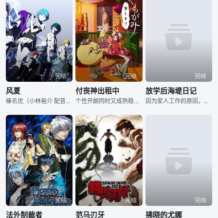
完结
完结
完结
风夏
付丧神出租中
放学后海堤日记
榛名优（小林裕介 配音）是刚刚搬到东京来生活的平凡少年，沉默寡言的他个性十分内向，唯有依靠手机来派遣心中的所思所想，所以在外人眼中，榛名优就是一个整天抱着手机的“低头族”。一次偶然之中，榛名优邂逅
个性开朗同时又成熟稳重的阿红（小松未可子 配音）和弟弟清次（夏木淳弥 配音）过着相依为命的生活，两人共同经营着一件名为出云屋的古董店，店里所售卖的，全部都是有着上百年历史的老古董，时间的精华凝聚在
因为家人工作的原因，原本生活在繁华大都市的鹤木阳渚（高尾奏音 配音）搬到了风景秀美的乡下，并且进入了那里的学校就读。并不适应室外作业的阳渚本想加入学校的手工社团，哪知道在误打误撞之下遇见了名为黑岩
完结
完结
完结
法外制裁者
范马刃牙
拂晓的尤娜