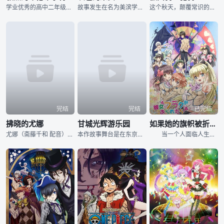
学业优秀的高中二年级学生村上良太（逢坂良太 配音）是天文部唯一一名成员，童年时代他曾有过十分要好的朋友“黑猫”，但在一次事故中，少女黑猫为了营救良太而被宣告死亡。这起事件给了良太沉重的打击与创伤，
故事发生在名为美滨学园的私立寄宿制学校之中，高耸的墙壁和森严的制度让这所仅有五名学员的学校成为了与世隔绝的桃花源，某日，一位名为风见雄二（樱井孝宏 配音）的男生转学来到了这里，打破了此处维系多时的
这个秋天，颠覆常识的新假面骑士诞生！！本作初次的警察主人公！并且…史上初次！！不骑摩托车，而是乘车的“警察骑士”登场！！拍档是拥有意识的腰带，驾驶超级跑车！！舞台是警视厅，
完结
完结
已完结
拂晓的尤娜
甘城光辉游乐园
如果她的旗帜被折断了
尤娜（斋藤千和 配音）是高华国的公主，从小生活在父亲的精心呵护之下，尤娜的性格单纯而又善良。尤娜一直暗恋着堂兄苏芳（小林裕介 配音），苏芳亦对尤娜爱护有加，然而，尤娜的父亲伊尔（赤城进 配音）却十
本作故事舞台是在东京西部架空的都市甘城市，一座即将倒闭的主题公园“甘城辉煌乐园”，主要描写主角自恋高中生可儿江西也拯救游乐园与吉祥物打闹的日常生活。 某天在放学后的教室，可儿江西也被转学生．千斗五
当一个人面临人生中的重要选择之时，头上便会竖起旗帜，而表面看似平凡的少年旗立飒太（逢坂良太 配音），却因为一场意外而获得了能够看见这些旗帜的特异功能。某日，飒太转入了世界闻名遐迩的贵族学校私立旗谷