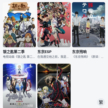
完结
完结
完结
银之匙第二季
东京ESP
东京残响
电视动画《银之匙 第二季》是《银之匙》系列第2期作品。位于北海道的大虾夷农业高等学校（通称“虾夷农高”）是一所寄宿制农业高中，学生多是以从事农业作为目标的农家子弟。新学年伊始，虾夷农高迎来了一位与众不同的学生，八轩勇吾，他从城市来到乡下，通过正常的入学考试考入农高，现就读于乳畜系一年级。他身边的同学都有着继承家业、成为兽医之类的理想，他却找不到明确的人生目标，这让他感到焦躁不安。本以为自己成绩优异，可以在考试中拔得头筹，他却发现农高的课程与普通的升学高中大大不同。此外，农高的社团均是体育系，在御影秋的鼓励
在我遇见他之前，我是不相信（奇迹）那种东西存在的。带着这样的想法，漆叶凛华在回家路上发现了“飞在空中的企鹅”为了一夜暴富的凛华追踪企鹅的时候遇到了发光的鱼群，在追寻“飞在空中的企鹅”时，与空中飞过的光之鱼接触后失去了意识。第二天醒来，身体竟然穿过了地板！？同时东京出现了大量的超能力觉醒者。
《东京残响》（原译：《恐怖残响》）是由日本动画公司MAPPA制作的一部原创电视动画，于2014年7月10日在富士电视台的“noitaminA”栏目播放，全11话。在某个平凡的夏日，东京遭到了炸弹恐怖袭击。导致日本从平稳的睡梦中惊醒的犯人，仅仅是两个少年。自称为“斯芬克斯”的犯人们，将把全日本卷入一场壮大的游戏。
完结
完结