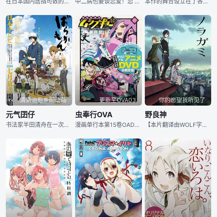
在日本国内居指可数的学校法人“汐美学园”不仅拥有众多学生宿舍、各种运动设施，还提供了餐厅甚至电车等资源，其中以规模仅次于国家图书馆的“大图书馆”最为引人注目。“图书社”的成员笕京太郎，经常一个人在大图书馆中悠闲地读书。4月，从“不论什么样的愿望都能实现”的谜之牧羊人那里，收到了写着“今天，会有改变你的命运的事件吧”的邮件的笕，认识了白崎鸫。“为了让学园变得更快乐”而活动的鸫，和她的朋友樱庭玉藻、以及笕的朋友一起加入了图书社。之后，两位少女铃木佳奈与御园千莉也加入了。六个人都收到了牧羊人发的相同邮件。以Co
中二病也要谈恋爱！恋 动画的番外篇，收录于之后发售的Blu-ray&amp;DVD 之中。
本作的舞台设立在了各种各样神话中的众神聚集的世界，主要讲述了各神话中的代表神明聚集到这个世界，商量着如何打破众神中存在“讨厌人类的问题儿”这一现状。神明是爱护人类、被人类崇拜的存在，而现在神明与人类的关系变得稀薄是一件令大家担忧的事。于是为解决这个问题，这个世界里建起了与人类就读的学校十分相似的“校舍”，并选出一名人类少女——草剃结衣来教会这些问题神明何为“人类”、何为“爱”……就这样结衣与神之间的禁断之恋正式开始。《诸神的恶作剧》（神々の悪戯），是Broccoli于2013年10月24日开始以PSP形式
清新治愈乡间动画
更新至OVA03
你的愿望我听见了
元气囝仔
虫奉行OVA
野良神
书法家半田清舟在一次表彰派对上殴打了书法展览馆的馆长。之后，父亲认为他“缺少了做人应有的部分”，为了让他成长而将其送到了自然风光美好的五岛上。在这里，他邂逅了包括天真烂漫的少女·琴石在内的岛民们，大家都是充满个性的人物。清舟也同他们之间建立了深厚的羁绊。而他在生活中为乡下特有的人际关系所苦恼的同时，却也不知不觉发现了新的事物…
漫画单行本第15卷OAD付特装版7月18号发售，收录动画OVA第1话。漫画单行本第16卷OAD付特装版10月17号发售，收录动画OVA第2话。漫画单行本第17卷OAD付特装版15年1月16号发售，收录动画OVA第3话。
【本片翻译由WOLF字幕组友情提供】神明的世界，居然也像人类世界一样竞争激烈！没有神社供奉（公司）、缺少香火（资本）的落魄神明夜斗，因为性格缺陷，导致手下的神器（员工）纷纷跳槽。怀抱“受万民景仰”这个伟大梦想的他，只好只身在此岸与彼岸间徘徊，为五块钱的香油钱（五斗米）折腰，接受上至斩妖除魔、下至修东修西的各类委托…… 超贴近现实社会的新神明物语！