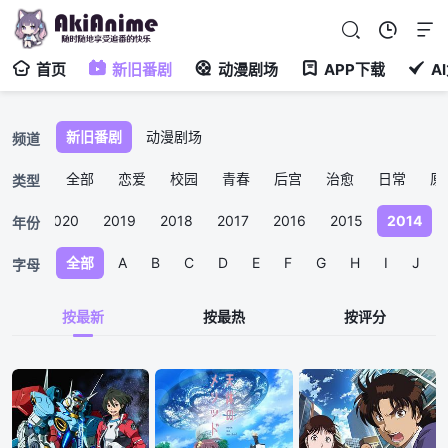
首页
新旧番剧
动漫剧场
APP下载
A
新旧番剧
动漫剧场
频道
全部
恋爱
校园
青春
后宫
治愈
日常
原
类型
021
2020
2019
2018
2017
2016
2015
2014
年份
全部
A
B
C
D
E
F
G
H
I
J
字母
按最新
按最热
按评分