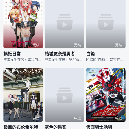
完结
完结
完结
搞姬日常
结城友奈是勇者
白箱
故事发生在名为霜科的高级中学里，有川姬（桑原由气 配音）是高中二年级的学生，他虽为男儿身，但生得娇俏可爱，因此常常被不明真相的群众误解。某日，有川姬遇见了纠缠不休的变态，不仅盗摄，甚至向外出售他的
故事发生在神世纪300年，表面看来，结城友奈（照井春佳 配音）是一个平凡的初中二年级女生，个性开朗热情的她是校园中的活跃分子，深受老师和朋友们的喜爱。可实际上，放课后的她还有着另一重身份——勇者部
所谓的“白箱”，是指在动画放送之前，专门制作赠送给参与了动画制作的工作人员们的录像带，其本身拥有着令人感动的悠久历史，因为这些录像带通常都被装在白色的盒子里，所以被成为“白箱”。 一直坚守着自己
完结
完结
完结
极黑的布伦希尔特
灰色的果实
假面骑士驰骑