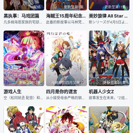
完结
更新至第1集
更新至第11集
黑执事：马戏团篇
海贼王15周年纪念特别篇——幻之篇章「3D2Y 跨越艾斯之死！与路飞伙伴的誓言」
美妙旋律 All Star Selection
凡多姆海恩家族的宅邸内百花齐放，黑执事塞巴斯蒂安•米卡利斯（小野大辅 配音）进退有节，优雅矜持地招待来访的客人。而庄园的主人夏尔（坂本真绫 配音）则在田中（藤村俊二 配音）、梅琳（加藤英美里 配音
此番的新故事以马林梵多的顶上战争结束后为原点，描绘了失去艾斯并与同伴们分离的岁月里，主人公路飞在鲁斯卡纳岛上修行习得霸气的故事，而西鲁巴兹·雷利、波雅·汉库克、巴基、佩罗娜等角色也将登场亮相。此外
新シリーズが4月5日より放送
更新至第12集
没有你的四月又来了
更新至第9.5集
游戏人生
四月是你的谎言
机器人少女Z
空（松冈祯丞 配音）和白（茅野爱衣）是网络世界里人尽皆知的传奇人物，两人在虚拟的战斗中所向披靡，甚至被称为传说一般的存在。然而，在现实世界中，兄妹两人却是连家门都不敢出的“御宅族”，患有严重的人群
从小接受母亲严格的钢琴训练，并在各种音乐比赛上获胜的“神童”——有马公生，11岁那年因为母亲去世，他从此变得听不见钢琴的声音，因而放弃了弹奏钢琴。国中三年级时，在青梅竹马椿的引见下，公生认识了与他同年级的小提琴手——宫园薰，并于一场比赛中被薰自由奔放的演奏风格所吸引。自此，公生的日常生活开始有了改变。
故事发生在未来，“Z组合”平时在东京练马区大泉学园光子力町进行新型能源“光子能源”的宣传活动，偶尔将前来搞破坏的地下帝国的尖兵（机械兽少女们）揍飞（顺便发泄压力）。是日常搞笑与暴力相结合的动画。东映公司将于2014年1月推出的新作动画「机器人少女Z」，本作被宣传为将“机器人动画金字塔顶端”的“魔神系列三部曲”变身为美少女，集结日常轻松卖萌和暴力战斗为一体的新作动画！