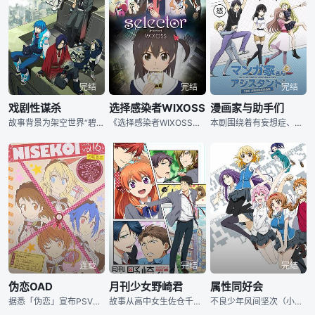
完结
完结
完结
戏剧性谋杀
选择感染者WIXOSS
漫画家与助手们
故事背景为架空世界“碧岛”，这座位于日本列岛西南方的岛屿，被财团改造成宏大华丽的白金牢笼。本作主人公是濑良垣苍叶（私市淳 配音），在旧住民区一家“平凡”商店里打工，犬型智能伴侣“莲”常伴其左右，好友红雀（高桥广树 配音）亦对其照顾有加。然而从以前开始，苍叶就一直忍受着原因不明的头痛。同时，岛内又开始流行起一种虚拟对战游戏——“莱姆”。一向对此毫无兴趣的苍叶，某天在送货路上，突然被一名神秘人物拉入了莱姆的异空间内，强制进行对战。头痛的日渐加剧，背负着的沉重过去；神秘人物连番登场，都市传说“神隐”再现，苍叶看
《选择感染者WIXOSS》是兄弟娱乐集团的日本分部WARNER ENTERTAINMENT JAPAN、大手玩具集团TAKARA TOMY以及日本动画公司J.C.STAFF三大阵营共同筹备的跨多媒体大型企划《WIXOSS》的一部分，由佐藤卓哉担任监督、冈田麿里负责系列构成的原创动画。希望、愿望、欲望……怀着各种心情的少女们渐渐地被吞噬进危险游戏的漩涡之中。自从搬家到城市，虽然没有朋友但对生活却也没有特别不满的女国中生小奏露子。露子的哥哥看不惯奶奶替露子感到忧心，于是买了一套很受初高中男女生欢迎的卡片游戏W
本剧围绕着有妄想症、喜欢画女孩子内裤的漫画家爱徒勇气（松冈祯丞 配音），以及他的美女助手足须沙穗都（早见沙织 配音）、新人助手兼忠实粉丝风羽玲奈、超级助手黑井濑奈、还有他的责任编辑音砂见张，描绘了“变态”漫画家和美女助手们的后宫日常。爱徒勇气长着一张还算清秀的俊脸，可惜是个变态，因为想受到女性欢迎而成为漫画家，结果完全不是那么一回事。他非常喜欢在漫画作品里画内裤，还经常对助手们提出各种各样奇怪的要求，让她们感到困扰。不仅如此，他还喜欢偷懒，经常拖稿，给他的责任编辑也添了不少麻烦。美少女助手和超级助手，责任
连载
完结
完结
伪恋OAD
月刊少女野崎君
属性同好会
据悉「伪恋」宣布PSV游戏化，游戏将在今秋发售，同时本作还将推出OVA动画，OVA将同款漫画单行版第14卷限定版发售，OVA的内容将是漫画第7巻的58话「损失」，以及第8巻的64话「巫女桑」。OVA2将同捆于2015年4月3日发售的漫画单行本第17卷中伪恋全集动画故事简介：那是很久以前极为珍贵的约定：你拿着锁，我拿着钥匙，将其珍视之物，时刻不离带在身边。等到有一天我们长大再会的时候，用这把钥匙将其中的东西取出来，那时候……我们就结婚吧。十年后，这把锁依旧尚未开启。自称有着大众脸的高中生一条乐，其实是这一代
故事从高中女生佐仓千代（小泽亚李 配音）的一场告白开始，她的暗恋对象是与自己同年级的男生——身高一米九、男子气概十足的野崎君（中村悠一 配音），而告白的结果居然是得到了他的亲笔签名。正当千代为自己的告白台词“我是你的粉丝”引起了误会而感到苦恼时，野崎君居然直接邀请千代回家。她又紧张又期待，谁知道等待着她的是一堆漫画原稿，她糊里糊涂地当起了漫画助手。千代这才知道，自己的心上人野崎君原来是知名少女漫画家。 虽然作品以描绘细腻的少女心思著称，野崎君本人却意外地神经大条，而且完全没有恋爱经历，他的漫画角色原型来自
不良少年风间坚次（小西克幸 配音）就读高中二年级，与横缟、长山组成不良少年团体“风间一派”。就是这么一个横行于校园之内的不良学生，在一次偶然的机会中，闯进了因成员太少面临废部的“游戏制作部”，遇到隶属该部的四名女子成员，她们自称身怀各自的“属性”——炎属性的柴崎芦花（花泽香菜 配音）、土属性的乌山千岁、水属性的水上樱以及雷属性的大泽南。面对这种超现实的社团，坚次当然不肯加入，于是她们四人运用各自属性技能，对坚次发起攻击，目的就是让他加入。坚次不仅得面对四名带着“属性”的成员，还要对付随之而来的所谓“真正的