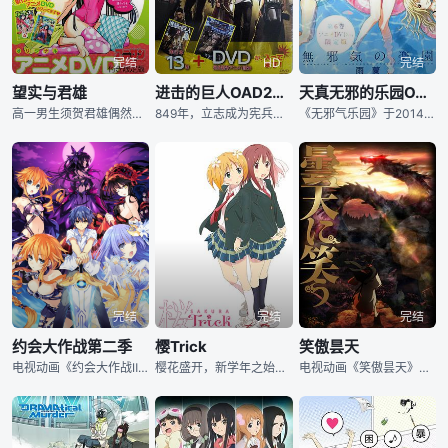
完结
HD
完结
望实与君雄
进击的巨人OAD2：突然的来访者
天真无邪的乐园OAD
高一男生须贺君雄偶然被损友“陷害”，阴差阳错地躲进了女子更衣室的衣柜里，在危机关头被同班同学并且是邻居的小岭望实所解救，就在君雄不知该如何面对接下来的学校生活之时，望实却以此事作为要挟，要求君雄和她一起玩一场危险的游戏——“我可以把这件事保密，不过只要我有要求，你就要拉开窗帘，与我‘坦诚相见’！”OAD为单行本第4、5、6卷OAD付限定版。
849年，立志成为宪兵的让经过两年的艰苦历练终于实现愿望，荣归故里。他们在托洛斯特地区的街头巷尾进行实战演习，原本踌躇满志的让接二连三被队友赶超，心中满是愤懑和不甘。赛后他和沙夏等队友发生争吵，并且发誓要在次日的对决中一决胜负。就在此时酒气熏熏的皮克西斯司令突然出现，他宣称将由自己充当裁判，而比赛的内容则改为料理对决。为了找到上等的食材，让和伙伴们纵马来到野外，准备猎杀之前为害乡里的野猪，谁知沙夏一行也尾随而至。沙夏她们最先与野猪遭遇，而事态则朝着难以预测的方向发展……
《无邪气乐园》于2014年3月27日宣布动画化，随2014年8月29日发售的单行本第6卷限定版同捆推出。2015年8月28日发售的单行本第8卷限定版则将同捆推出全新的OVA。故事讲述25岁一无所成浑浑噩噩度日的废材男主角反田省太在看到曾经的同学们个个光鲜艳丽前途光明，不禁自惭形秽。沮丧的省太在同学会后，不慎失足掉入泳池，结果竟然时光倒流、带著25岁的心智回到10岁的过去回到了10岁的时候！原本在他印象里成熟妩媚的女同学们，现在全都变回了小学5年级的小女生。在省太谢天谢地的同时，他发现了一个事实：发育中的青
完结
完结
完结
约会大作战第二季
樱Trick
笑傲昙天
电视动画《约会大作战Ⅱ》是根据日本小说家橘公司著作、つなこ（Tsunako）负责插画的轻小说《约会大作战》改编的同名电视动画的第二期作品。2013年6月22日，由AIC PLUS 制作的第一季第12话末尾宣布了该作二期制作决定的消息。动画公司由AIC PLUS 更换成Production IMS制作。原作小说作者橘公司也在第一时间发了动画二期决定的推文。伴随着空间震荡、拥有毁灭世界力量的精灵。然后，五河士道拥有封印那个普通的精灵的力量的能力。打破那样的士道的，平静健康的假日的午后，突然的爆炸声音。那是再次
樱花盛开，新学年之始。高山春香（户松遥 配音）与挚友园田优（井口裕香 配音）一同升入即将在三年后废校的美里西高中，成为最后一届一年级学生。开学第一天她们就结识了班上不少的女生：琴音，南雫，以及小枫和柚子。娇小可爱的优很快就得到其他女同学的喜爱，心底里喜欢着优的春香不禁心生醋意，担心自己不再是优的“特别的人”。为了让彼此成为对方“特别”的存在，她们用了一种特别的方式——KISS。漫天樱花飞舞，少女们因为KISS而加深了羁绊，快乐甜蜜又伴随着酸涩的粉红色百合物语，在春天里升温发酵。本动画改编自日本漫画家タチ的
电视动画《笑傲昙天》改编自日本漫画家唐唐烟作画的同名漫画。故事以日本最大的湖泊——琵琶湖为舞台，讲述了关于祭祀大蛇的阴天神社之三兄弟演绎的一段潇洒奢华的传奇。在漫画杂志《月刊Comic Avarus》2013年9月号（8月12日发售）、漫画最终卷第6卷（8月12日发售）书腰上，发表了《笑傲昙天》TV动画化的决定 [1] 。电视动画于2014年10月3日播首播，全12集。