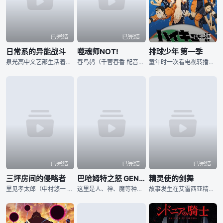
已完结
已完结
已完结
日常系的异能战斗
噬魂师NOT!
排球少年 第一季
泉光高中文艺部生活着一群性格各异的青春男女，其中高中二年级的安藤寿来（冈本信彦 配音）是一个典型的中二病，他每天梦想拥有超能力来拯救世界，谁想到不切实际的愿望竟然真的实现了。在毫无征兆的日子里，安
春鸟鸫（千菅春香 配音）是一位十四岁的平凡少女，她即将进入著名的死神武器工匠专科学校开始崭新的高中生活，在入校第一天，小鸫就幸运的遇见了EAT的玛嘉（小见川千明 配音），玛嘉送给了小鸫一本书，就此
童年时一次看电视转播的经历，在少年日向翔阳（村濑步 配音）的心中种下了排球的种子。他在初中时代是排球部的主将，可是人丁寥落的排球部始终没有起色，唯一一场比赛也以惨败告终。在此之后，他终于如愿考入梦
已完结
已完结
已完结
三坪房间的侵略者
巴哈姆特之怒 GENESIS
精灵使的剑舞
里见孝太郎（中村悠一 配音）是一位看似再普通不过的高中生，居住在房租极为廉价的可乐娜庄公寓106号房间，过着平静的生活。令孝太郎再也没有想到的是，在某一天，他波澜不惊的生活会因为一位少女的出现而彻
这里是人、神、魔等种族共同生活的神秘世界，密斯塔尔希亚 过去，黑银之翼的巴哈姆特曾几乎令这个世界毁灭 但人，神，魔三族共同战斗 作出了巨大的牺牲后，终于把它的力量封印了起来 接着，神与魔两
故事发生在艾雷西亚精灵学院之中，在这里学习深造的都是出身名门的千金大小姐们，她们要学会如何成为一名合格的精灵使。风早神人（古川慎 配音）是一名平凡的十六岁少年，一次意外之中，他撞见了少女克雷尔（木