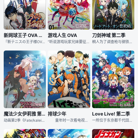
已完结
已完结
已完结
新网球王子 OVA 对战Genius10
游戏人生 OVA
刀剑神域 第二季
『新テニスの王子様OVAvsGenius10』は、2014年10月29日より発売のOVAシリーズ。全5巻各2话ずつ収録。
“听说游戏玩家兄妹要征服幻想世界”空与白既是尼特族又是家里蹲，但是在网路上却是被奉为都市传说的天才游戏玩家兄妹。称世界为「烂游戏」的两人，某一天被自称是“神&amp;quot;的少年召唤至异世界，那是个战争为
桐人为了调查枪与钢铁的VRMMO「Gun Gale Online」里所发生的“死枪”事件而登陆了该游戏。 桐人将自己在ALO里的游戏转移到GGO里后，虽然遇上了乍看之下很容易被误认为是美少女角色的麻
已完结
已完结
已完结
魔法少女伊莉雅 第二季
排球少年
Love Live! 第二季
动画第2季《Fate/kaleid liner》（魔法少女伊莉雅2wei）将是漫画版《Fate/kaleid liner魔法少女伊莉雅2wei》的内容，紧接第一季，继续讲述自回收卡片作战过后数周以来，
童年时一次看电视转播的经历，在少年日向翔阳（村濑步 配音）的心中种下了排球的种子。他在初中时代是排球部的主将，可是人丁寥落的排球部始终没有起色，唯一一场比赛也以惨败告终。在此之后，他终于如愿考入梦
一所位于东京都千代田区的传统高校“音乃木坂学院”，因为入读的学生人数骤减，所以正面临着废校的危机。其中有三名少女想到一条妙计——成为偶像，只要她们成为偶像，学校的名气便会增加，而入读学生的人数亦会上升