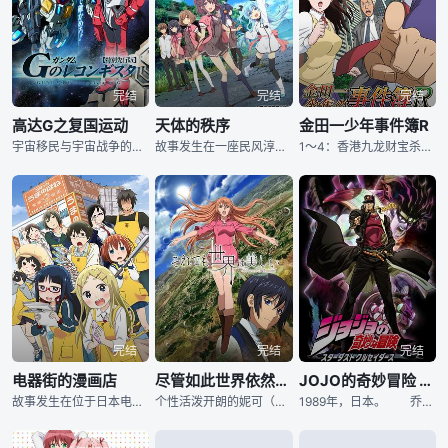
完结
完结
完结
高达G之复国运动
天体的秩序
金田一少年事件簿R
宇宙移民与宇宙战争的历史—宇宙世纪终结后，时光飞逝，人们迎来新的历史Regild Century(R.C.)，并开始了繁荣与和平的生活。 RC1014年，耸立大地连接地球和宇宙的轨道天梯Capi
故事发生在一座民风淳朴风景秀美的小镇之中，曾经，天空上出现的巨大黑色圆盘令人们陷入了恐慌之中，但除此之外大家的生活却并未受到实质性的影响，世界依旧在照常运转着，久而久之，人们渐渐习惯了被圆盘笼罩的
1～4：香港九龙财宝杀人事件 5：速水玲香与不速之客 6～9：炼金术杀人事件 10～14：狱门塾杀人事件 15～16：高空一万米的杀人 17：露营场怪事件 18：跳水池的恶灵 19～22：剑持警部的杀
完结
完结
完结
电器街的漫画店
尽管如此世界依然美丽
JOJO的奇妙冒险 星尘斗士
故事发生在位于日本电器街的一间名为“BOOKS马之骨”的书店里，海雄（逢坂良太 配音）和小日（高森奈津美 配音）是其中的店员，海雄负责为顾客量身挑选适合他们的漫画和游戏，而小日却对这一切知之甚微。
个性活泼开朗的妮可（前田玲奈 配音）是雨之国的公主，身为家中最年幼的孩子，她却拥有着不输于任何人的好胜性格。在和姐姐们的游戏之中，妮可成为了输家，因此被迫嫁给了太阳王里维斯（岛崎信长 配音）。
1989年，日本。 乔纳森·乔斯达与DIO决战后的一百年，DIO复活了。同时，乔瑟夫的孙子，空条承太郎发现自己有幽波纹（替身）能力，DIO的复活影响了没有替身抵抗能力的母亲，陷入病危情况；为了拯