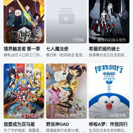
已完结
已完结
硬核科幻战斗佳作
境界触发者 第一季
七人魔法使
希德尼娅的骑士
拥有28万人口的三门市，其境内某天突然打开了一扇通往未知世界的大门。从大门的另一端，被称为“近界民”的怪物蜂拥而出。人类惊慌失措之余发现，地球现有的武器对近界民完全没有任何效果。危急时刻，神秘团体
春日新（松冈祯丞 配音）是一名平凡的少年，某日，一场意外让他和堂妹春日圣（诹访彩花 配音）一同被卷入了通往异世界的漩涡之中，在混乱中，新和圣失散了。为了找到圣，两人一同回到原来的世界中去，新追寻着
故事舞台设立在太阳系被称为奇居子的谜之生命体破坏殆尽后的1000年后，在维持人类繁殖和生产、于宇宙中飞行的播种船希德尼娅上生活的主人公谷风长道成为了巨大人型兵器“卫人”的操纵士训练生，作品讲述的便是主人公与同伴们一起同奇居子战斗的故事。 动画《希德尼娅的骑士》改编自日本漫画家贰瓶勉作画的同名漫画。该作在过去作品相同的SF漫画类型的题材之上，融合了机器人、学园恋爱等要素，是一部构筑了自己独特世界观的战斗SF漫画。
男高中生成为双马尾
你的愿望我听见了
HD国语版
我要成为双马尾
野良神OAD
哆啦A梦：伴我同行
为了守护地球，我要成为双马尾！钟爱双马尾的普通高中生观束总二，某日被来自异世界的谜之美少女“朵艾儿”授予力量，变身成幼女形态的双马尾英雄·红马尾战士！同时，以人类精神能量“属性力”为粮食的异世界怪物们也开始出现。作为这些怪物的目标，世上的双马尾们正面临大危机！身穿必须依靠强大双马尾属性来驱动的“空想装甲”的总二，为了维护地球和双马尾的和平，就这样联同青梅竹马津边爱香所变身的“蓝马尾战士”和学生会长神堂慧理那所变身的“黄马尾战士”，与来自异世界的敌人们展开一场空前绝后的大战！
随漫画单行本第10卷，第11卷发行的同捆OAD，共2话。内容分别是“神灵附身、神灵作祟”与“春日里的约定”。
生活在日本东京的野比大雄（大原惠美配音），是一个学习不上进、日常迷迷糊糊并且饱受同学欺负的男孩。他的性格不仅左右着自己的事业和婚姻，还对未来子孙产生莫大的影响。为此，大雄孙子的孙子世修（松本さち配音）