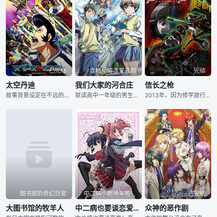
已完结
合租屋的恋爱喜剧
完结
太空丹迪
我们大家的河合庄
信长之枪
故事背景设定在不远的近未来，地球人的活动空间已触及到茫茫的外太空。故事主人公是一名叫丹迪（诹访部顺一 配音）的宇宙猎人，同时也是有名的花花公子。他和他的搭档——旧型清洁机器人QT（佐武宇绮 配音）
就读高中一年级的男生——宇佐和成，因为父母调职的关系，住进了便宜且附有三餐的宿舍“河合庄”展开独居生活。在那里，他遇见了同样也住在这栋宿舍的单恋对象——河合律，而除了律之外，还要跟其他个人特色强烈的房客一同生活……。
2013年，因为修学旅行而来到台湾的女高中生小椋汐，遭到了突然出现的怪兽“进化侵略体”的袭击。在军队完全没用的时候，谜之男子们出现在面前，他们是超国家机关“DOGOO”的代理人，继承了“伟人之魂”，并将这股力量用之战斗的“E遗传子持有者”。终于，在友人面临危机之际，小椋汐身上的“伟人之魂”也觉醒了……《信长之枪》是日本漫画家久正人自2011年开始在杂志《COMIC Earth Star》上连载的漫画作品，标题来自信长和枪的组合词。
图书部的奇幻日常
中二病小剧场来啦！
已完结
大图书馆的牧羊人
中二病也要谈恋爱！恋 SP
众神的恶作剧