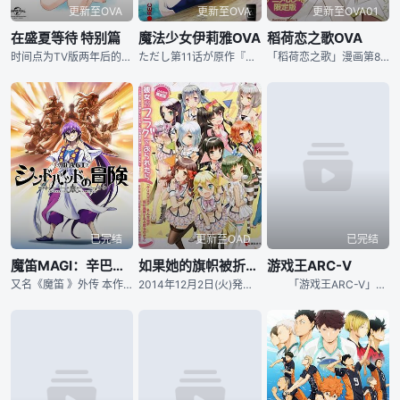
更新至OVA
更新至OVA
更新至OVA01
在盛夏等待 特别篇
魔法少女伊莉雅OVA
稻荷恋之歌OVA
时间点为TV版两年后的暑假。海人成为了高中三年生，其他人亦踏出了自己的道路。有天，去了海人家中游玩的哲郎发现了一卷磁带，而当中记录的正是两年前的暑假、拍摄电影前所拍摄的试拍。
ただし第11话が原作『ドライ!!』4巻の限定版にOADとして付属する。
「稻荷恋之歌」漫画第8卷限定版同捆动画BD。
已完结
更新至OAD
已完结
魔笛MAGI：辛巴达的冒险
如果她的旗帜被折断了OAD
游戏王ARC-V
又名《魔笛 》外传 本作作为《魔笛 》的前章，主要讲述的是围绕30年前少年时期的七海霸主辛巴德展开的全新魔导冒险谭，而各位也能从本作中看到《魔笛 》中一些角色年轻时候的样子。
2014年12月2日(火)発売の「彼女がフラグをおられたら」はオリジナルアニメDVD(约23分)付き限定版が同时発売!! 原作者、竹井10日自らが书き下ろしオリジナル脚本を制作。 クエスト寮の
「游戏王ARC-V」是「游戏王」系列的第5部作品。于2014年4月6日和11日分别在东京电视台和BS日本首播。在东京电视台于每周日17：30（北京时间16:30）放送。该作的角色原案不再由原作者高