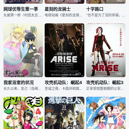
完结
完结
HD
网球优等生第一季
星刻的龙骑士
十字路口
丸尾荣一郎（村田太志 配音）从小到大都顶着优等生的头衔，学校里五花八门的课业，没有一项是他得不了优等的。可是，即便是这样优秀的荣一郎，也有着弱点，长期坐在桌前学习，导致他的运动量严重不足。为了弥补这一缺憾，荣一郎决定去打网球，就此进入了名为STC的网球俱乐部。 从刚开始的抗拒到渐渐沉迷，领悟到了网球这一运动独特魅力的荣一郎决定成为一名职业的网球运动员。大大咧咧活泼可爱的鹰崎奈津（寿美菜子 配音）、实力强大技术一流的江川逞（浪川大辅 配音）、立志成为教练的深泽喻吉（下野紘 配音）、天才儿童田岛勇树（优希 配
电视动画《星刻的龙骑士》改编自日本轻小说家瑞智士记原作的同名轻小说。故事发生在教育育龙人少年及少女“安萨里邦骑龙学院”中的学生亚修，和成为自己帕尔的艾可与其他的同伴，在借由经历各式各样的事件而描绘出的成长物语。在龙族与人类共生的世界里，藉由某种特殊仪式，人类与龙族可以缔造亲密的主从关系。主角亚修是被称为天才驯龙师的少年，然而他的龙伴侣却迟迟未出现，这令他成为周围的笑柄。某天，因为一场巧合，亚修的龙伴侣终于诞生了，但她却不像龙族，更像是一个人类美少女……！人称“能驾驭一切飞龙之人”的亚修与他唯一无法驾驭的龙
“也不是为了活的幸福，也并非想要明确的约定。比起那个来说，遥远地方的某处，是我们向往前去的地方。”无论身处关东还是关西，无论是喧嚣的繁华都市还是僻静的海港小镇，都有着普普通通的少女，为了各自心中的理想而努力。女孩海帆和男孩翔太从未忘却心头的理想，也知晓前路的曲折与艰辛。他们通过Z-KAI的通信教育在知识的海洋中破浪前行，享受着每一次好成绩取得时所带来的喜悦，惴惴地等待着最终考验的到来，又沉着专注地和万千学子们投入命运的战斗中去。十字路口，他们没有彷徨和失落，因为前方的灯塔早已照亮人生的方向…… 本片为新
完结
HD
HD
我家浴室的状况
攻壳机动队：崛起4
攻壳机动队：崛起3
长久以来，龙己（岛崎信长 配音）都过着独自一人的生活，表面看来，龙己性格冷淡不近人情，但实际上，他十分擅长料理家务，并且拥有一颗柔软的心灵。从某一日开始，龙己再也不是一个人了，而多出来的那一个“陪伴者”，竟然是寄宿在他家浴缸里的人鱼若狭（梅原裕一郎 配音）。悲观又近视的贝壳真木（津田健次郎 配音）、不请自来的水母三国（花江夏树 配音）、心灵手巧的章鱼鹰巢（铃木达央 配音）、表里不一的鲨鱼安贺里，自从龙己出现后，这些稀奇古怪的海洋生物亦开始接二连三的出现在龙己的生活中。而在此过程中，龙己和若狭的关系似乎变得
圣诞之夜，卡森共和国水企业和哈里曼达拉公司签订协议的大厦门外，无数群众声讨抗议。而就在此时，担任护卫的警察机动部队突然掏枪对示威群众展开无差别屠杀。血腥恐怖的事件背后，神秘病毒“火种”若隐若现。在与不明敌人对决过程中，草薙素子（坂本真绫 配音）和独立机动部队的同伴们救下了全身义体的少女津田艾玛（茅野爱衣 配音），其身上似乎隐藏着利用虚拟记忆进行恐怖活动的事实。公安9课课长荒卷大辅（塾一久 配音）拒绝将其交给陆军情报部穗积上校（庆长佑香 配音），而是命令草薙将艾玛护送至501机关接受调查。草薙在少女身上不仅
正享受短暂假期的公安九课少校草薙素子（坂本真绫 配音）突然接到巴特（松田健一郎 配音）的报告，西之内某处大厦遭受恐怖分子袭击，政府高官和商业巨擎被人杀害。在草薙的指挥下，九课的石川、波玛、帕兹、巴特等人通力合作，将恐怖分子彻底制服，但草薙在行动中意外受到神秘病毒感染。在西之内恐怖袭击的同时，远郊的水坝发生爆炸案。新滨县刑警陀古萨（新垣樽助 配音）传唤水坝管理企业负责人沙特博士，对方是来自饱经战火的卡森共和国的卡尔迪斯人。受警方高层施压，陀古萨没有得到任何有用信息。另一方面，草薙一方得知恐怖分子的真实身份，