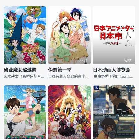
已完结
完结
完结
修业魔女璐璐萌
伪恋第一季
日本动画人博览会
柴木耕太（高桥信配音）是一位非常平凡的男子高中生，性格木讷的他向来就没有什么女生缘，一直过着形单影只的生活。一次偶然中，耕太得到了一本魔导书，通过这本魔导书，耕太召唤出了名为璐璐萌（三森铃子配音）的魔女。璐璐萌是一个可以实现别人愿望的魔女，但是对方必须付出生命作为交换，可是，因为违反了魔界的规定，璐璐萌被开除了魔籍，不仅契约失效，而且无家可归。善良的耕太收留了璐璐萌，就这样两个人开始了吵吵闹闹的同居生活，和他们一起的，还有璐璐萌的黑猫使魔奇洛（福圆美里配音）。热热闹闹的每一天拉开了序幕。
自称有着大众脸的高中生一条乐（内山昂辉配音），其实是著名流氓帮派“集英组”头目的独子，他本想过上平凡人的生活，直到一个美少女转校生桐崎千棘（东山奈央配音）的出现，他们的命运自此向不可预料的方向发展。这位金发碧眼的混血儿转校生，原来是美国黑帮“蜂巢”老大的千金，为了双方家族能和睦相处，一条乐和千棘必须假装成一对恋人。个性不合的二人，心不甘情不愿地开始了他们的“甜蜜”生活。在打打闹闹的交往中，千棘渐渐喜欢上了一条乐，而一条乐却一直暗恋着同班女生小野寺（花泽香菜配音），但因为各种原因无法与之心意相通。这对校园三
由庵野秀明的Khara工作室与Nico动画母公司Dwango共同举办的“日本动画（人）博览会”，这部动画集结了大批优秀动画人完成，这些动画人基本都和庵野秀明有联系，也被称为“庵野军团”。这个栏目旨在推出一批试验性质的动画，每个片子都不一定有完整自洽的情节，或者去解决一定的问题。