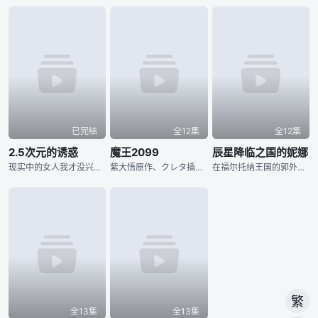
已完结
全12集
全12集
2.5次元的诱惑
魔王2099
辰星降临之国的妮娜
现实中的女人我才没兴趣！深爱着２次元角色．莉莉艾露的漫画研究社社长．奥村，今年...
紫大悟原作、クレタ插画小说《魔王2099》宣布改编为电视动画
在福尔托纳王国的郭外生活的孤儿「妮娜」，拥有和辰星之神一般琉璃色的眼睛。 由...
全13集
全13集