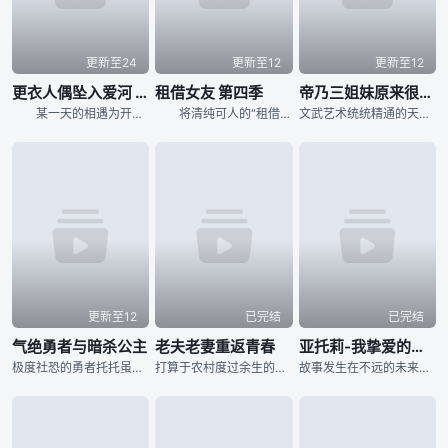
更新至24
更新至12
更新至12
更衣人偶坠入爱河 第二季
租借女友 第四季
帝乃三姐妹原来很好搞定。
某一天的相遇为开端，通过Cosplay加深交流的喜多川海梦与五条新菜。 还有好多想尝试的Cosplay，想制作的服装。 在与同班同学们的交流，以及新的Cosplay伙伴们的相遇中， 海梦与新菜的世界变得更加广阔。 然后，对新菜怦然心动、心跳不已的海梦的恋情会有进展吗――！？ 因Cosplay而拓展的世界，找到的自我―― 海梦与新菜的Cosplay心跳♡爱情故事，继续上演！
将清纯可人的“租借”女友·水原千鹤介绍给家人和朋友，谎称她是“真”女友的废柴大学生·木之下和也。 在无法说出真相的情况下，和也继续维持着这段“虚假”的关系。在共同经历各种事件的过程中，他内心对千鹤的“真实”感情日益加深。 电影制作的众筹活动成功之后，和也终于下定了追求千鹤的“决心”。 然而另一方面，个性略显强势的“临时”女友·更科瑠夏，却以比以往更加积极的态度向和也逼近……！ 更雪上加霜的是，知晓和也与千鹤“真实”关系的小恶魔系前女友·七海麻美突然接近千鹤，引发了紧张局面！？
文武艺术统统精通的天才女演员绫世昴的儿子绫世优，与母亲不同，无一人才。在感受到才能差距的生活中，母亲去世后被寄宿在熟人的家中。那个家里住着被称为“三帝”的名门才华学园统治的帝之三姐妹。为了实现母亲的遗言，“创造一个幸福的家庭”，优开始与天才三姐妹共同生活。天才的三姐妹从容不迫地看不起普通人的优，但逐渐被优全心全意支持的努力所吸引，产生了震动和动摇……最终产生了心动的感觉——在同一屋檐下过着天才和凡人相互竞争的家庭喜剧！！
更新至12
已完结
已完结
气绝勇者与暗杀公主
老夫老妻重返青春
亚托莉-我挚爱的时光-
极度社恐的勇者托托虽实力超群，却因无法组队而在初始城镇浑噩度日。某天突然收到三位美少女——希艾尔、阿内莫内、戈尔的入队邀请！正当他为夙愿得偿而斗志昂扬时，却发现她们竟满脑子盘算着如何&amp;quot;暗杀&amp;quot;这位勇者？！本作讲述对女性毫无抵抗力、稍有心跳就会昏厥的终极社恐勇者，与各怀目的瞄准勇者性命的三人组，共同演绎的反向后宫死亡恋爱喜剧！
打算于农村度过余生的高龄夫妇「正藏」与「依音」 懊悔著过去未能趁年轻时完成许...
故事发生在不远的未来，海平面因为不明原因急速上升，大多数地表都沉入了海中。小时候因为事故而失去一条腿的少年斑鸠夏生，厌倦了都市的生活，移居到了海边的乡村小镇。曾经身为海洋地质学家的祖母留给他的，就只有