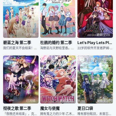
已完结
更新至12
更新至09
碧蓝之海 第二季
杜鹃的婚约 第二季
Let's Play Lets Play充满挑战的人生
我们的夏天不会结束！北原伊织在伊豆开始大学生活已经三个月——寄住的潜水商店「Grand Blue」里，他和可爱的表妹古手川千纱同住一个屋檐下。再加上表姊古手川奈奈华、散发成熟魅力令人难以抗拒的滨冈梓，
海野凪与天野绘里香。这对同日出生的男女，自婴儿时期便被调换了人生轨迹。在定食屋之子与酒店大亨千金的不同环境中成长的两人，在养父母与亲生父母的共同建议下，缔结了未婚夫妻的约定。当这对同居生活刚拉开序幕时，同学濑川弥、追寻哥哥而来的海野幸等人也被卷入其中。未婚妻、暗恋对象、没有血缘的妹妹——围绕凪展开的错位&quot;四角关系&quot;尚未理清，初恋的青梅竹马又将登场！？人生与爱恋激烈碰撞！这场从&quot;调换人生&quot;开始的&quot;五角关系&qu
22岁的软件开发者萨姆·杨自幼便是狂热的游戏爱好者。学生时代全身心投入游戏开发，终于推出了酝酿已久的冒险解谜游戏《Luminate》！然而，当超人气游戏主播马歇尔·劳给出恶评后，她作为游戏开发者的前途
已完结
更新至25
更新至26
彻夜之歌 第二季
魔女与使魔
夏日口袋
「夜晚还未结束」，克服了变为吸血鬼的迷茫、决心要“喜欢”荠的阿光，与下定决心要让阿光“爱上自己”的荠、。两人在尚未明白“恋爱”究竟为何物的情况下，共度的夜晚不断加速。而意图猎杀吸血鬼的侦探·莺馅子的魔
拥有鬼之力的少年·乙木守仁，与作为魔女修行中的青梅竹马·妮可的使魔开始了同居生活—— 妮可的魔法引发无法预测的纠纷，年纪相仿的男女二人共同生活，前途多难又不可思议的日常开始了！！
唯有那份眩目，未曾忘却。 为了整理去世祖母的遗物，主人公鹰原羽依里利用暑假来到了鸟白岛。 在帮忙收拾祖母的回忆之物的同时，他一边对首次接触的“岛上生活”感到困惑，一边逐渐适应。 与眺望大