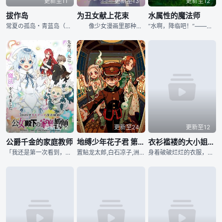
更新至11
更新至13
更新至12
拔作岛
为丑女献上花束
水属性的魔法师
常夏の孤岛・青蓝岛（せいらんとう）。 この岛に生家のある橘淳之介は、両亲の死...
像少女漫画里那种酸甜的恋爱，肯定不会降临到我身上……因为我是对自己的外貌没有自信、不受欢迎的女高中生田端花。 花虽然憧憬着像少女漫画般的恋爱，但由于她总是消极思考，常常在教室的角落里默默度过时光。她的高中生活因清晨在教室被校园等级顶层的帅哥上野阳介目睹了“尴尬的一幕”而发生了改变！以教室里的那件事为契机，阳介和同学们开始有了更多交流，花周围渐渐热闹起来！孤独的丧女高中生迎来了春天的预感！？搞笑之中再搞笑，偶尔心跳加速的新型校园恋爱喜剧，正式开课！！
“水啊，降临吧！”——从异世界转生的青年，凉，凭借一杯水开启了悠闲生活……然而，这所谓的悠闲生活，竟是时刻与死亡相伴的日常！？他与无头骑士展开剑戟激战，遭遇刺客隼的突袭，在与巨龙邂逅的匆忙日子里，一晃二十年过去，不知不觉间，他竟登上了人类魔法师的巅峰！不久后，与天才剑士亚贝尔的相遇，将凉推上了历史的大舞台……这位过于随性、身为最强水魔法使的青年，其随心所欲的冒险传奇，就此拉开帷幕！
更新至12
更新至24
更新至12
公爵千金的家庭教师
地缚少年花子君 第二季后篇
衣衫褴褛的大小姐受到姐姐前未婚夫的宠爱
「我还是第一次看到，有人能将浮游魔法使得如此收放自如。」「这一点也不难，只是大...
置鲇龙太郎,白石凉子,洲崎绫,黑泽朋世,岩崎谅太,古城门志帆,远藤绫,加隈亚衣,森川智之
身着破破烂烂的衣服，被父母当作仆人般对待的贫穷男爵家次女·玛丽。即便如此，她仍保持着纯真善良的心灵，一心一意为家人付出。某日，玛丽名义上的生日宴会召开了。然而，会场的主角却是如公主般耀眼的姐姐安娜斯塔