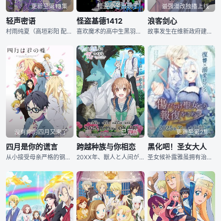
更新至第13集
怪盗小子出现了
最强漫改独播上线
轻声密语
怪盗基德1412
浪客剑心
村雨纯夏（高垣彩阳 配音）是一个成绩优异运动万能的高材生，然而，这样完美的她却掩藏了一个惊人的秘密，她所喜欢的人，居然是从中学时代就是好友的风间汐（高本惠 配音）。由于小小的自卑感，纯夏将这样的感
喜欢魔术的高中生黑羽快斗。父亲是天才魔术师，但也有世界大盗怪盗基德这一不为人知的一面。然而，他的父亲因魔术中的意外事故而去世了。自那8年后，快斗意外得知了父亲背后的一面，怀疑他非因事故而死，而是被什么人所杀害的。为了解除这个疑惑，快斗身着礼帽和白色斗篷，继承了父亲的轨迹，成为了怪盗基德。
故事发生在维新政府建立之后的幕末时代。在一个小村庄里，生活着一位个性正直的少女神谷薰。村里有个名叫比留间五兵卫的男人，自称“拔刀斋”而到处作恶，阿薰为阻止五兵卫手持竹刀与之拼命，但却不是他的对手。五兵卫手起刀落，眼看阿薰性命难保，千钧一发之际，一位俊秀的红发剑士救下了她。 救下阿薰的剑心拿的是无法杀人的逆刃刀，却说自己就是杀人无数的“斩人拔刀斋”。阿薰对剑心产生了兴趣，她很想了解剑心的过去，想知道剑心为什么不再杀人，也希望剑心结束流浪生活，在自家的神谷道场安家，用剑去实现保护受苦受难之人的愿望……
没有你的四月又来了
已完结
更新至第2集
四月是你的谎言
跨越种族与你相恋
黑化吧！圣女大人
从小接受母亲严格的钢琴训练，并在各种音乐比赛上获胜的“神童”——有马公生，11岁那年因为母亲去世，他从此变得听不见钢琴的声音，因而放弃了弹奏钢琴。国中三年级时，在青梅竹马椿的引见下，公生认识了与他同年级的小提琴手——宫园薰，并于一场比赛中被薰自由奔放的演奏风格所吸引。自此，公生的日常生活开始有了改变。
20XX年、獣人と人间が共存する町に住む高校生・朝霞万理のクラスに、獣人の特例生としてやってきた飞高繋。万理は、初めて接する獣人という存在に戸惑いながらも、クラスメイトとして一绪に过ごすうち、优しくて
圣女候补露雅虽拥有治愈能力，却会将患者的伤害及病痛一并转移到自己身上来治愈他人，只要每次使用治愈能力就会跟着带来等同患者的疼痛与苦楚，更因此被人嘲讽她是缺陷圣女，尽管如此仍旧无悔牺牲奉献。直到有一日她