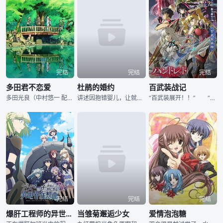
完结
完结
完结
多田君不恋爱
杜鹃的婚约
百武装战记
多田光良（中村悠一 配音）是一位平凡的高中二年级学生，祖父经营着一间和他同名的咖啡店。多田的梦想是能够成为一名摄影师，因为这是他已故的父亲的职业，多田希望自己有朝一日能够继承父亲的衣钵。一次偶然之
讲述因抱错婴儿，让就读名门私立学校的男子高中生「海野凪」与酒店总裁千金「天野绘里香」被父母订下婚约，但凪暗恋着「濑川弥」，而凪的妹妹也对他有着不一样的心情，因此展开一场四角关系的恋爱喜剧。
“百武装展开！！” “HUNDRED”──那是能对抗袭击地球的神祕生物“蛮族”（Savage）的唯一武器。 主角如月隼人为了成为能够驾驭HUNDRED的武艺者（Slayer），进入海上学园都市
完结
完结
完结
爆肝工程师的异世界狂想曲
当雏菊邂逅少女
爱情泡泡糖