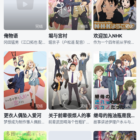
完结
完结
完结
俺物语
堀与宫村
欢迎加入NHK
冈田猛男（江口拓也 配音）是集英高中一年级的学生，隶属于柔道部，他生得人高马大五大三粗，却因为善良率真的个性而深得同伴们的喜爱和信赖。砂川诚（岛崎信长 配音）是猛男青梅竹马的好友，外表英俊帅气的他
堀京子（户松遥 配音）是长相漂亮，穿戴又十分时尚的潮流女孩，在学校里颇有一番人气。可一回到家，为了照顾年幼的弟弟和方便做家务，京子会换上非常土气的居家服，常年不在家的母亲让京子在不知不觉中扮演了代
作为一个四年前从学校退学之后就一直靠啃老来过活的死宅男佐藤达广（小泉豊 配音）来说，今天也是家里蹲的一天。突然间，一阵敲门声打破了他的日常妄想。打开门，出现在门口的美少女让佐藤简直不敢相信自己的眼
完结
完结
完结
更衣人偶坠入爱河
关于前辈很烦人的事
继母的拖油瓶是我的前女友
梦想成为制作雏人偶脸部的“头师”高中生五条新菜×喜爱cosplay的JK喜多川海梦的校园恋爱剧。
前辈武田晴海个性粗犷，但很擅长照顾别人。在后辈五十岚双叶上班的第一天，武田误以为身材矮小的她是中学生，使得五十岚对于武田的第一印象相当差，偏偏上司又指派武田指导五十岚。本作讲述在这之后武田和五十岚
故事讲述伊理户水斗与绫井结女在初中时为男女朋友，因为一点小事互相误会，而在毕业时分手。然而升上高中的两人由于父母再婚，从前情侣成为兄妹，回忆加上同住一个屋檐下的状况，害得两人无法不注意对方的一举一