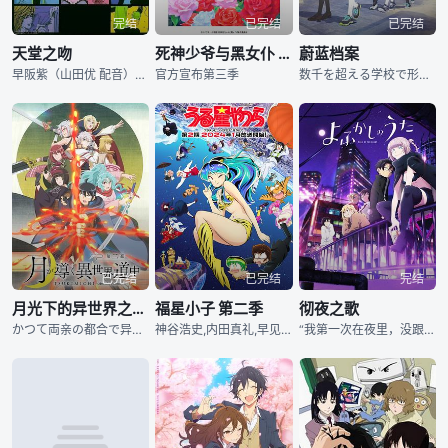
完结
已完结
已完结
天堂之吻
死神少爷与黑女仆 第三季
蔚蓝档案
早阪紫（山田优 配音）是一个普通的高中生，以考上理想大学为终极目标的她每日都奔波在学校和补习班之间。一次偶然中，紫结识了个性超级糟糕，狂妄自大又目中无人的矢泽艺术学院服装设计系学生小泉让二（滨田贤
官方宣布第三季
数千を超える学校で形成された巨大な学园都市「キヴォトス」。 ここでは銃を手にした生徒たちの諍いが、日常的な风景になっている。 その中で、砂に包まれた「アビドス高等学校」は廃校の危机に濒していた
已完结
已完结
完结
月光下的异世界之旅 第二幕
福星小子 第二季
彻夜之歌
かつて両亲の都合で异世界へ召唤された男子高校生・深澄 真は、勇者として魔族と戦うはずだった。 しかし、召唤主である女神から「不细工」と骂られた挙句、勇者の称号は即剥夺。 最果ての荒野に放り出さ
神谷浩史,内田真礼,早见沙织,佐藤せつじ,奥村翔,井上麻里奈,上坂すみれ,宫野真守,高垣彩阳,悠木碧,花泽香菜,石上静香,小西克幸,高木渉,沢城みゆき,水树奈々,三宅健太,樱井孝宏,古川登志夫,戸田恵子,小山力也,平野文,高桥伸也,阪口大助,井之上润,千叶繁,梶裕贵,久野美咲,森永千才,高桥李依,川井田夏海,松本沙罗,M・A・O,桜井敏治,三石琴乃,岛﨑信长,くまいもとこ,石见舞菜香,村瀬歩,坂口候一,入野自由
“我第一次在夜里，没跟任何人说就出来了。” 讨厌女生的初中二年级学生夜守光，现在不知为何不去上学了。 而且，每天晚上都睡不着觉。 有一天，小光第一次在夜里没告诉任何人就出去了。 夜风怡人，自