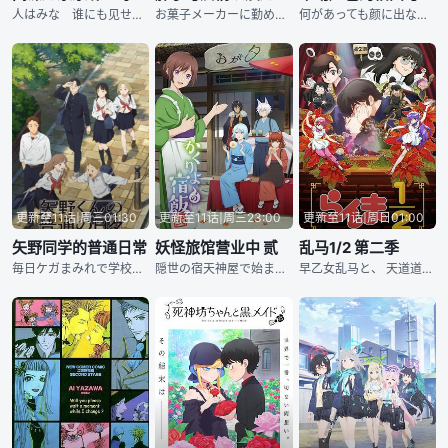
人はみな 谁にも见せぬ自分を 持っている―― 世界各国が水面下で炽烈な情报戦を繰り広げていた时代。 东国オスタニアと西国ウェスタリスは、十数年间にわたる冷戦状態にあった。 西国の情报局対
お菓子メーカーに勤める梦子は、 事故をきっかけに记忆丧失になってしまう。 コンプレックスの块で自分が嫌いで仕方のなかった梦子は、 目が覚めると超ポジティブで 自己肯定感MAXな性格になっていた
何があっても颜に出ない 女子中学生・柏田さんと、 めちゃくちゃ颜に出てしまう同级生の太田君。 正反対の二人は、きっと両思い…？ 柏田さんと太田君と、クラスメイト たちのほのぼのラブコ
更新至11话|周三01:30
更新至11话|周三23:00
更新至11话|周日01:00
矢野同学的普通日常
妖怪旅馆营业中 贰
乱马1/2 第二季
毎日ケガまみれで学校にやってくる「超・不运体质」の矢野くん。 そんな矢野くんの手当てをしているうちに、吉田さんの中には特別な想いが芽生えてきて...。 个性的な友人たちに囲まれながら、少しずつ距离
隠世の宿天神屋で始まる、新たな运命の物语 “あやかし”が见える女子大生・津场木 葵は、ある日突然、隠世《かくりよ》にある老舗宿〈天神屋〉へと攫われてしまう。 祖父が遗した莫大な借金。隠世で交わされ
早乙女乱马と、 天道道场三女の天道あかねは亲が决めた许婚同士。 しかし乱马にはある悩みが…。 中国での修行中、伝説の修行场「呪泉郷」に落ちてしまい、 水をかぶると女に、 お汤をかぶると男に戻る