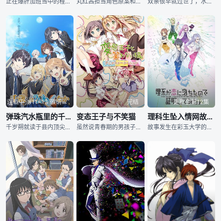
正在爆肝加班当中的程式设计师，游戏中名为“佐藤”的铃木一郎（29岁）。 原本应该在小睡片刻的他，回过神竟发现自己被放逐到了陌生的异世界。 连慌乱的闲暇都没有，一大群从未见过的怪物逼近眼前，流星
丸红茜担当角色原案和脚本的短篇动画《でーじミーツガール》公开第1弹PV，本作将于10月播出。
双亲很早就过世了，水原凉带着妹妹明钟住在简朴的公寓中。 突然有一天，从天而降一位神秘的美少女益田西守歌，她率领着一个黑衣军团，自称是水原凉的未婚妻。 而水原凉却不愿意接受这个事实，于是，一幕幕
连载中, #11~13 敬请期待
完结
更新至第12集
弹珠汽水瓶里的千岁同学
变态王子与不笑猫
理科生坠入情网故尝试证明
千岁朔就读于县内顶尖的重点学校——藤志高中。他成绩优异、运动全能、社交能力出众，不论好坏总是备受瞩目，身边聚集着光彩照人的伙伴，令人羡慕不已。进入新班级迎来的高二春天，朔被委托帮助一位闭门不出的学生重新融入集体……这是一个以福井为舞台的湛蓝澄澈、耀眼夺目，又能触动人心的青春故事！
虽然说青春期的男孩子对女孩子感兴趣是极为正常和健康的事情，但少年横寺阳人（梶裕贵 配音）显然已经超出了正常的范围，在他的脑子里，除了妹子外别无他物，就连加入田径社这么热血的事情，也只是因为可以看见
故事发生在彩玉大学的理科研究室内，冰室菖蒲（雨宫天 配音）和雪村心夜（内田雄马 配音）是在这里工作的两名研究生。某日，让心夜没有想到的是，自己竟然收到了菖蒲的告白。所为万事以科学为上的理科研究生，