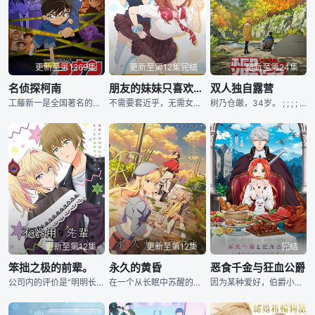
更新至第1269集
更新至第12集完结
更新至第24集
名侦探柯南
朋友的妹妹只喜欢烦我
双人独自露营
工藤新一是全国著名的高中生侦探，在一次追查黑衣人犯罪团伙时不幸被团伙成员发现，击晕后喂了神奇的药水，工藤新一变回了小孩！新一找到了经常帮助他的阿笠博士，博士为他度身打造不少间谍武器。为了防止犯罪团
不需要套近乎，无需女友，只有一个知心好友足以。舍弃青春之中一切非效率的我·大星明照的房间闯入了一个女孩。既不是妹妹，也不是朋友。是个烦人至极的缠人学妹。挚友的妹妹，小日向彩羽。 ;
树乃仓厳，34岁。 ; ; ; ; ; ; ; ; ; ; ; ; ;
更新至第12集
更新至第12集
完结
笨拙之极的前辈。
永久的黄昏
恶食千金与狂血公爵
公司内的评价是“明明长得很漂亮，却又严厉又可怕，太凶了。”的办公室女性铁轮。铁轮不擅长与人交往，今年被任命为新入职员工亀川的指导员。为了亀川，铁轮尽力作为指导员表现自己，但……
在一个从长眠中苏醒的世界里，向他求婚的是一个和他心爱的她长得一模一样的机器人…… ; ; ; ; ; ; ; ;
因为某种爱好，伯爵小姐梅尔菲埃拉被其他贵族避之不及。 ; ; ; ; ; ; ; ; ; ;