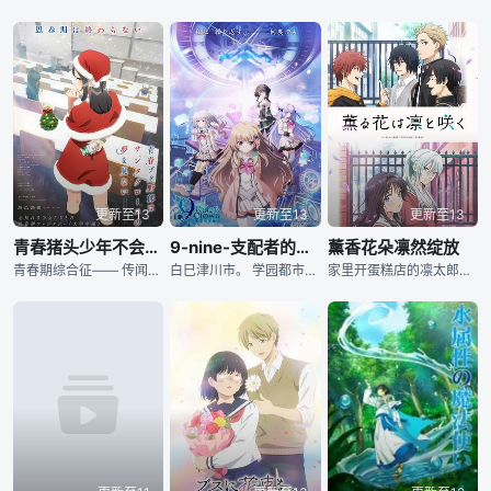
更新至13
更新至13
更新至13
青春猪头少年不会梦到圣诞服女郎
9-nine-支配者的王冠
薰香花朵凛然绽放
青春期综合征―― 传闻中由不稳定的精神状态引发的奇妙现象。 曾于高中时期 ...
白巳津川市。 学园都市であること以外になんの特色もない街。 観光客を呼び込...
家里开蛋糕店的凛太郎，因为高大的体型与凶狠的外表，从他小时候周围的人都对他抱有严重的偏见。某天，帮忙顾店的凛太郎与现场唯一的客人•薰子相遇了。娇小的她面前却有许多盘吃完的蛋糕，薰子一看见他就立刻逃离店里，凛太郎以为是因为自己的外表又吓到别人，不禁感到失落又自责。隔天放学后，他在自己的学校校门口看见薰子在等人……？相邻彼此、校风迥异的两间高中•千鸟与桔梗，分别就读于这两间学校的凛太郎与薰子，交织出酸甜又多彩的青春物语。