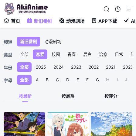
首页
新旧番剧
动漫剧场
APP下载
A
新旧番剧
动漫剧场
频道
全部
恋爱
校园
青春
后宫
治愈
日常
原
类型
全部
2025
2024
2023
2022
2021
2020
年份
全部
A
B
C
D
E
F
G
H
I
J
字母
按最新
按最热
按评分