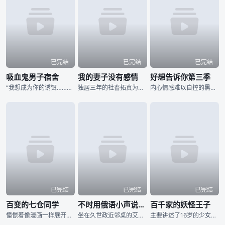
已完结
已完结
已完结
吸血鬼男子宿舍
我的妻子没有感情
好想告诉你第三季
“我想成为你的诱饵……！”故事关于一个男装女孩和一个宠爱她的吸血鬼之间略带危险...
独居三年的社畜拓真为减轻家务负担买来了家务机器人米娜，和“没有感情”的机器人同...
内心情感难以自控的黑沼爽子勇敢地向风早翔太表白了自己的感情，而风早也以真诚的表白回应了她。二人开始恋爱关系，从第一次约会到学生恋爱的日常生活，在年轻爱情的喜悦和尴尬中航行。在最初的尴尬中，他们的爱情故
已完结
已完结
已完结
百变的七仓同学
不时用俄语小声说真心话的邻桌艾莉同学
百千家的妖怪王子
憧憬着像漫画一样展开故事的前辈北滨瑛二，以及擅长扮演不同类型角色的后辈七仓凛。...
坐在久世政近邻桌的艾莉同学，看政近的目光总是很冷淡。 然而她又时不时地用俄语...
主要讲述了16岁的少女百千向阳的父母因事故去世，在生日那天她收到一封遗书，里面...