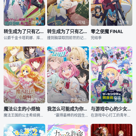
已完结
已完结
已完结
转生成为了只有乙女游戏破灭Flag的邪恶大小姐 第二季
转生成为了只有乙女游戏破灭Flag的邪恶大小姐
零之使魔 FINAL
公爵千金卡塔莉娜．库莱耶思因为头被石头撞到而回想起了前世的记忆。这里是她生前沉迷的女性向游戏「FORTUNE LOVER」的世界，而自己则是妨碍游戏主角恋情的坏人大小姐！游戏中为卡塔莉娜准备的结局，.
撞到脑袋取回前世的记忆后，我发现自己转生成了公爵千金。咦，等一下！这里不是前世我玩过的女性向游戏吗?而且，我居然还是专门妨碍女主角的反派千金卡塔丽娜!?结局就只有被流放到国外或者死两者之一!?...
完结季
更新至12
更新至12
更新至11
魔法公主的小烦恼
我怎么可能成为你的恋人，不行不行！(※不是不可能！？)
与游戏中心的少女异文化交流的故事
魔法王国的公主希娅拥有独特的宝石眼，她发现自己的梦境似乎能预言未来——在十八岁生日当天，她被卷入一场惊天阴谋，父亲险些因黑魔法丧命，自己也被放逐远方。随着希娅长大，命运中的人物相继出现，内敛冷酷的父王
“赢得最棒的校园生活吧！”甘织怜子为了改变孤僻的初中生活，决心以全新形象开启高中生活。然而，由于天性内向，她无法完全适应理想中的“活跃型校园生活”，几乎喘不过气来。 她身边的人物包括：现役模特、完美无缺的美少女——王冢真唯；温柔天使般的女孩——濑名紫阳花；冷酷帅气的黑发美人——琴纱月；活泼开朗的气氛制造者——小柳香穗。 为了接近这些令人憧憬的人，甘织怜子每天努力着。原本如此，直到——“我好像喜欢上你了……”“等等！朋友关系去哪了？” 朋友？恋人？在摇摆的感情之中，少女们笑着、烦恼着、
在游戏中心打工的青年草壁莲司，偶然目睹了一幕：情人节当天，一位英国少女莉莉独自一人沉迷于抓娃娃机。无论尝试多少次，她始终无法抓到奖品，眼看着要落泪的她，让莲司忍不住伸出援手。在成功抓到娃娃后，莉莉几天后送给莲司一张意想不到的信息卡——“Be My Valentine!”（请做我的恋人！）这是与一位可爱而天真烂漫的英国少女的邂逅，一个因误会而起的异文化交流故事，就此在游戏中心展开！