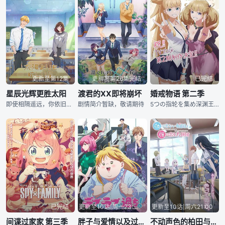
更新至第12集
更新至第26集完结
已完结
星辰光辉更胜太阳
渡君的XX即将崩坏
婚戒物语 第二季
即使相隔遥远，你依旧永远闪亮──闪闪发亮的初恋故事！岩田朔英是个健壮度大于平均值的女孩。她暗恋着弱小又常受到自己帮助的神城光辉，但他长高，变成了万人迷后，已是遥远的存在。在这样的情况下，他们初中最后一
剧情简介暂缺，敬请期待
5つの指轮を集め深渊王との决戦に挑んだサトウとヒメ达は、あと一歩のところまで深渊王を追い詰めるが、 サトウが力尽きてしまい穷地に追い込まれた。间一髪をアラバスタに救われ、一行は一时態势を整えることに
已完结
更新至10话|周一23:00
更新至10话|周六21:00
间谍过家家 第三季
胖子与爱情以及过错！
不动声色的柏田与喜形于色的太田