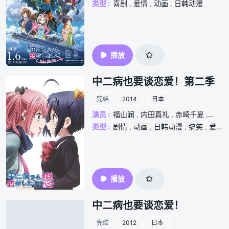
类型 :
喜剧
,
爱情
,
动画
,
日韩动漫
播放
中二病也要谈恋爱！第二季
完结
2014
日本
演员 :
福山润
,
内田真礼
,
赤崎千夏
,
浅仓
类型 :
剧情
,
动画
,
日韩动漫
,
搞笑
,
爱情
,
播放
中二病也要谈恋爱！
完结
2012
日本