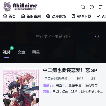
首页
新旧番剧
动漫剧场
APP下载
A
9
视频
文章
明星
中二病也要谈恋爱！恋 SP
中二病小剧场来啦！
2014
日本
演员 :
内田真礼
,
赤崎千夏
,
浅仓杏美
,
上
类型 :
喜剧
,
动画
,
短片
,
日韩动漫
,
小说改