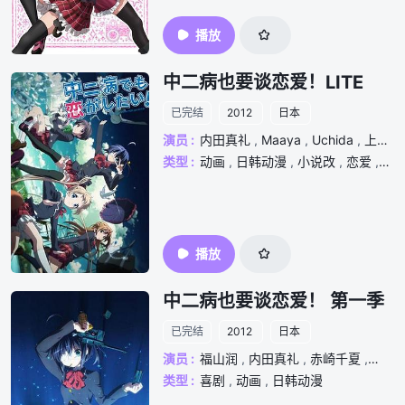
播放
中二病也要谈恋爱！LITE
已完结
2012
日本
演员 :
内田真礼
,
Maaya
,
Uchida
,
上坂堇
类型 :
动画
,
日韩动漫
,
小说改
,
恋爱
,
校
播放
中二病也要谈恋爱！ 第一季
已完结
2012
日本
演员 :
福山润
,
内田真礼
,
赤崎千夏
,
浅仓
类型 :
喜剧
,
动画
,
日韩动漫