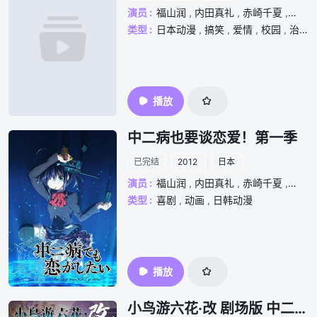
演员 :
福山润
,
内田真礼
,
赤崎千夏
,
浅仓
类型 :
日本动漫
,
搞笑
,
爱情
,
校园
,
治愈
,
播放
中二病也要谈恋爱！第一季
已完结
2012
日本
演员 :
福山润
,
内田真礼
,
赤崎千夏
,
浅仓
类型 :
喜剧
,
动画
,
日韩动漫
播放
小鸟游六花·改 剧场版 中二病也要谈恋爱！