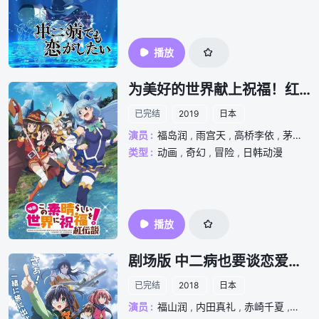
播放
为美好的世界献上祝福！红传说
已完结
2019
日本
演员 :
福岛润
,
雨宫天
,
高桥李依
,
茅野爱衣
类型 :
动画
,
奇幻
,
冒险
,
日韩动漫
播放
剧场版 中二病也要谈恋爱！ -TAKE ON ME-
已完结
2018
日本
演员 :
福山润
,
内田真礼
,
赤崎千夏
,
浅仓