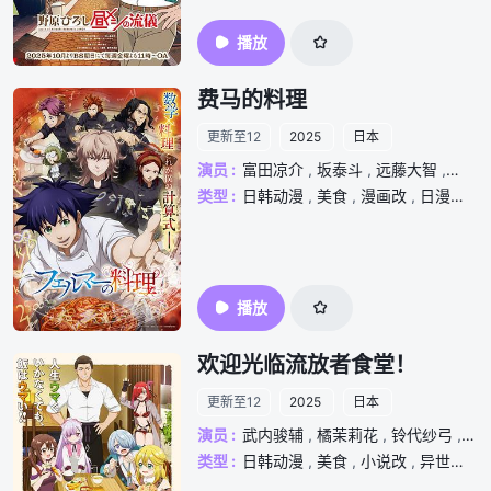
播放
费马的料理
更新至12
2025
日本
演员 :
富田凉介
,
坂泰斗
,
远藤大智
,
永冢
类型 :
日韩动漫
,
美食
,
漫画改
,
日漫番
,
播放
欢迎光临流放者食堂！
更新至12
2025
日本
演员 :
武内骏辅
,
橘茉莉花
,
铃代纱弓
,
伊
类型 :
日韩动漫
,
美食
,
小说改
,
异世界
,