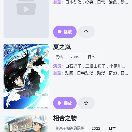
类型 :
日本动漫
,
搞笑
,
日常
,
治愈
,
动漫
,
播放
夏之岚
完结
2009
日本
演员 :
白石凉子
,
三瓶由布子
,
小见川千明
类型 :
动画
,
日韩动漫
,
动漫
,
奇幻
,
日常
,
播放
相合之物
和果子相连的羁绊
2022
日本