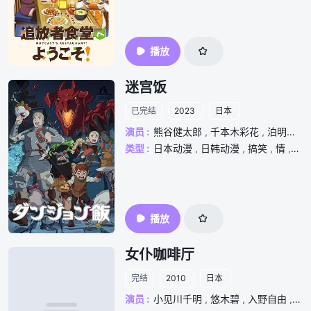
播放
迷宫饭
已完结
2023
日本
演员 :
熊谷健太郎
,
千本木彩花
,
泊明日菜
类型 :
日本动漫
,
日韩动漫
,
搞笑
,
情
,
美
播放
女仆咖啡厅
完结
2010
日本
演员 :
小见川千明
,
悠木碧
,
入野自由
,
樱