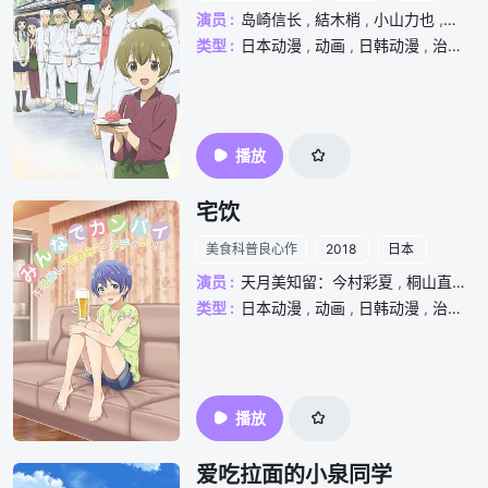
演员 :
岛崎信长
,
結木梢
,
小山力也
,
大原
类型 :
日本动漫
,
动画
,
日韩动漫
,
治愈
,
播放
宅饮
美食科普良心作
2018
日本
演员 :
天月美知留：今村彩夏
,
桐山直：安济知佳
类型 :
日本动漫
,
动画
,
日韩动漫
,
治愈
,
播放
爱吃拉面的小泉同学