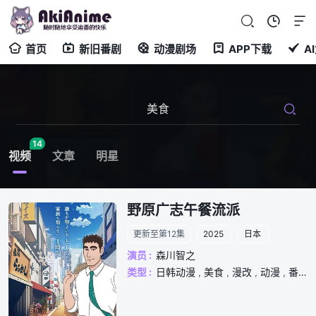
首页
新旧番剧
动漫剧场
APP下载
A
14
视频
文章
明星
野原广志午餐流派
更新至第12集
2025
日本
演员 :
森川智之
类型 :
日韩动漫
,
美食
,
漫改
,
动漫
,
番动漫