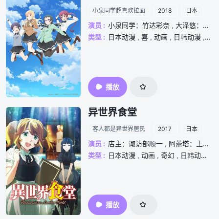
小泉同学超喜欢拉面
2018
日本
演员 :
小泉同学：竹达彩奈
,
大泽悠：佐仓绫音
类型 :
日本动漫
,
喜
,
动画
,
日韩动漫
,
校
播放
异世界食堂
客人都是异世界居民
2017
日本
演员 :
店主：诹访部顺一
,
阿蕾塔：上坂堇
类型 :
日本动漫
,
动画
,
奇幻
,
日韩动漫
,
播放