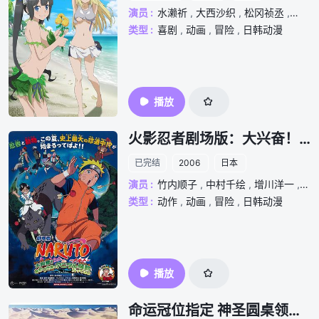
演员 :
水濑祈
,
大西沙织
,
松冈祯丞
,
内田
类型 :
喜剧
,
动画
,
冒险
,
日韩动漫
播放
火影忍者剧场版：大兴奋！三日月岛的动物骚动
已完结
2006
日本
演员 :
竹内顺子
,
中村千绘
,
增川洋一
,
井
类型 :
动作
,
动画
,
冒险
,
日韩动漫
播放
命运冠位指定 神圣圆桌领域卡美洛 前篇