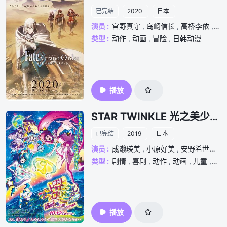
已完结
2020
日本
演员 :
宫野真守
,
岛崎信长
,
高桥李依
,
坂
类型 :
动作
,
动画
,
冒险
,
日韩动漫
播放
STAR TWINKLE 光之美少女 剧场版 向星之歌倾注思念
已完结
2019
日本
演员 :
成濑瑛美
,
小原好美
,
安野希世乃
,
类型 :
剧情
,
喜剧
,
动作
,
动画
,
儿童
,
奇
播放