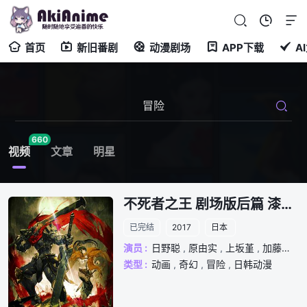
首页
新旧番剧
动漫剧场
APP下载
A
660
视频
文章
明星
不死者之王 剧场版后篇 漆黑的英雄
已完结
2017
日本
演员 :
日野聪
,
原由实
,
上坂堇
,
加藤英美里
类型 :
动画
,
奇幻
,
冒险
,
日韩动漫