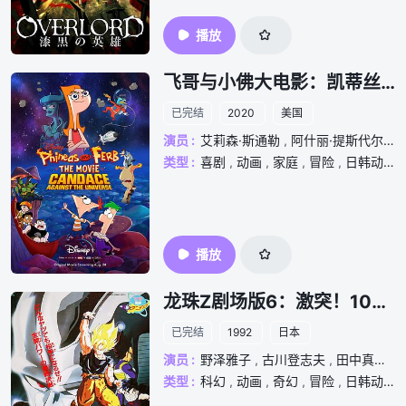
播放
飞哥与小佛大电影：凯蒂丝对抗全宇宙
已完结
2020
美国
演员 :
艾莉森·斯通勒
,
阿什丽·提斯代尔
,
迪
类型 :
喜剧
,
动画
,
家庭
,
冒险
,
日韩动漫
播放
龙珠Z剧场版6：激突！100亿能量的战士们
已完结
1992
日本
演员 :
野泽雅子
,
古川登志夫
,
田中真弓
,
类型 :
科幻
,
动画
,
奇幻
,
冒险
,
日韩动漫