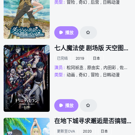
类型 :
冒险
,
奇幻
,
后宫
,
日韩动漫
播放
七人魔法使 剧场版 天空图书馆与真红魔王
已完结
2019
日本
演员 :
松冈祯丞
,
原由实
,
内田彩
,
佐仓绫音
类型 :
动画
,
奇幻
,
冒险
,
日韩动漫
播放
在地下城寻求邂逅是否搞错了什么第二季OVA
更新至OVA
2020
日本