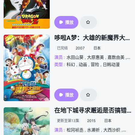
播放
哆啦A梦：大雄的新魔界大冒险之7个魔法师
已完结
2007
日本
演员 :
水田山葵
,
大原惠美
,
嘉数由美
,
木
类型 :
科幻
,
动画
,
冒险
,
日韩动漫
播放
在地下城寻求邂逅是否搞错了什么第一季
更新至第13集
2015
日本
演员 :
松冈祯丞
,
水濑祈
,
大西沙织
,
内田