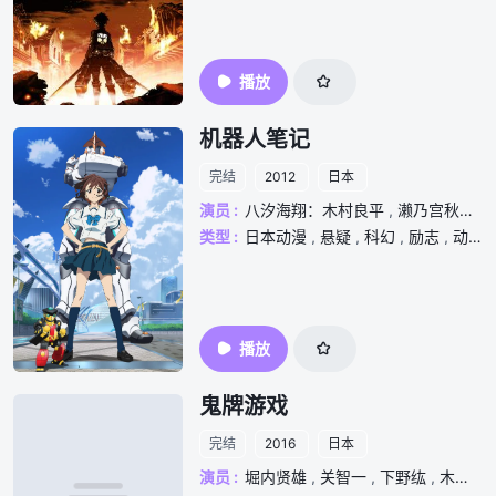
播放
机器人笔记
完结
2012
日本
演员 :
八汐海翔：木村良平
,
濑乃宫秋穗：南条爱乃
类型 :
日本动漫
,
悬疑
,
科幻
,
励志
,
动漫
,
播放
鬼牌游戏
完结
2016
日本
演员 :
堀内贤雄
,
关智一
,
下野纮
,
木村良平