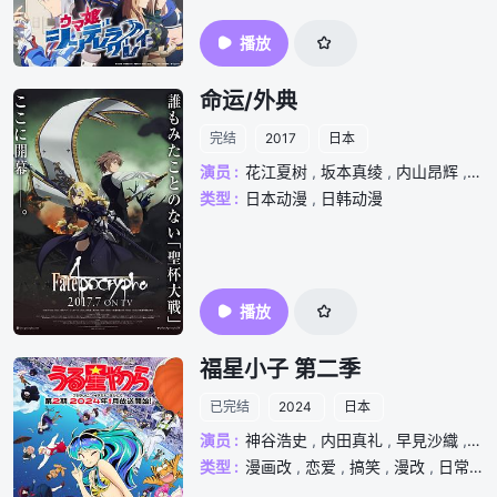
播放
命运/外典
完结
2017
日本
演员 :
花江夏树
,
坂本真绫
,
内山昂辉
,
泽
类型 :
日本动漫
,
日韩动漫
播放
福星小子 第二季
已完结
2024
日本
演员 :
神谷浩史
,
内田真礼
,
早見沙織
,
佐
类型 :
漫画改
,
恋爱
,
搞笑
,
漫改
,
日常
,