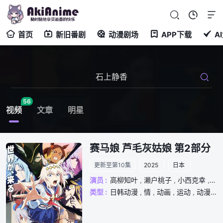
首页
新旧番剧
动漫剧场
APP下载
A
56
视频
文章
明星
赛马娘 芦毛灰姑娘 第2部分
更新至第10集
2025
日本
演员 :
高柳知叶
,
濑户桃子
,
小西克幸
,
大
类型 :
日韩动漫
,
情
,
动画
,
运动
,
动漫
,