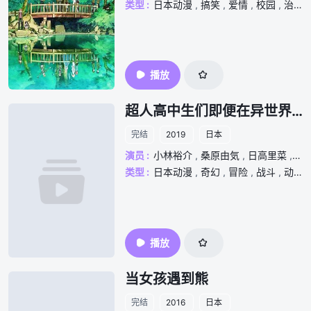
类型 :
日本动漫
,
搞笑
,
爱情
,
校园
,
治愈
,
播放
超人高中生们即便在异世界也能从容生存！
完结
2019
日本
演员 :
小林裕介
,
桑原由気
,
日高里菜
,
日
类型 :
日本动漫
,
奇幻
,
冒险
,
战斗
,
动漫
,
播放
当女孩遇到熊
完结
2016
日本