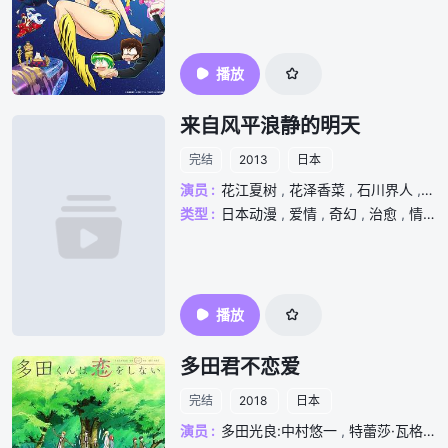
播放
来自风平浪静的明天
完结
2013
日本
演员 :
花江夏树
,
花泽香菜
,
石川界人
,
茅
类型 :
日本动漫
,
爱情
,
奇幻
,
治愈
,
情
,
播放
多田君不恋爱
完结
2018
日本
演员 :
多田光良:中村悠一
,
特蕾莎·瓦格纳:石見舞菜香