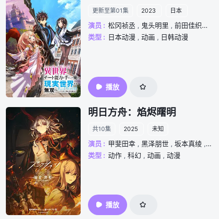
更新至第01集
2023
日本
演员 :
松冈祯丞
,
鬼头明里
,
前田佳织里
,
类型 :
日本动漫
,
动画
,
日韩动漫
播放
明日方舟：焰烬曙明
共10集
2025
未知
演员 :
甲斐田幸
,
黑泽朋世
,
坂本真绫
,
石
类型 :
动作
,
科幻
,
动画
,
动漫
播放