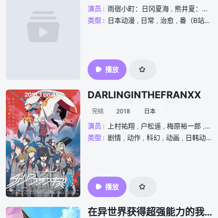
演员 :
雨宿小町：日冈夏海
,
熊井夏：安元洋贵
类型 :
日本动漫
,
日常
,
治愈
,
番（B站）
,
播放
DARLINGINTHEFRANXX
完结
2018
日本
演员 :
上村祐翔
,
户松遥
,
梅原裕一郎
,
市
类型 :
剧情
,
动作
,
科幻
,
动画
,
日韩动漫
,
播放
在异世界获得超强能力的我，在现实世界照样无敌～等级提升改变人生命运～