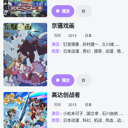
播放
京骚戏画
完结
2013
日本
演员 :
钉宫理惠
,
铃村健一
,
久川绫
,
石田
类型 :
日本动漫
,
奇幻
,
猎奇
,
动漫
,
情
,
播放
高达创战者
完结
2013
日本
演员 :
小松未可子
,
国立幸
,
石川由依
,
中
类型 :
日本动漫
,
科幻
,
机战
,
热血
,
动漫
,