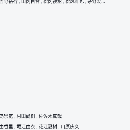
吉野裕行
,
山冈百合
,
松冈祯丞
,
松风雅也
,
茅野爱衣
,
中原麻衣
岛崇宽
,
村田尚树
,
佐佐木真哉
由香里
,
堀江由衣
,
花江夏树
,
川原庆久