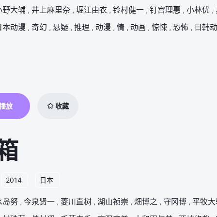
小野大辅
,
井上麻里奈
,
堀江由衣
,
铃村健一
,
钉宫理惠
,
小林优
,
日本动漫
,
奇幻
,
悬疑
,
推理
,
动漫
,
情
,
动画
,
惊悚
,
恐怖
,
日韩
播放
收藏
箱
2014
日本
水岛努
,
今泉贤一
,
菱川直树
,
湖山祯崇
,
畑博之
,
守冈博
,
平牧大