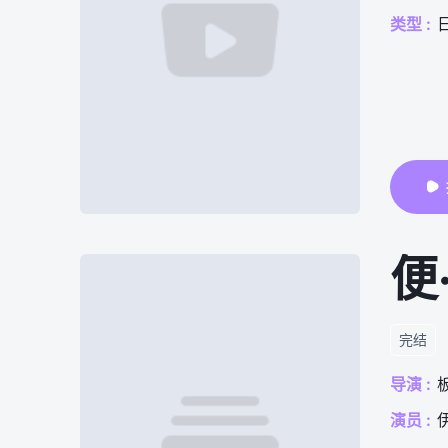
类型 :
便
完结
导演 :
演员 :