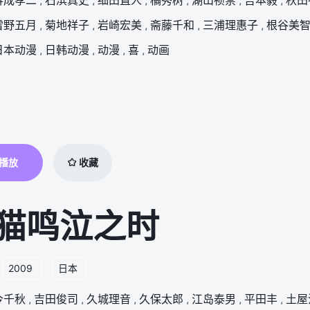
舛成孝二
,
石滨真史
,
细田直人
,
橘秀树
,
湖山祯崇
,
吉本毅
,
秋田
雪野五月
,
菊地祥子
,
岩崎宏美
,
斋藤千和
,
三浦理惠子
,
根谷美
日本动漫
,
日韩动漫
,
动漫
,
喜
,
动画
播放
收藏
猫鸣泣之时
2009
日本
今千秋
,
吉田俊司
,
久城理音
,
久保太郎
,
江岛泰男
,
平田丰
,
土屋