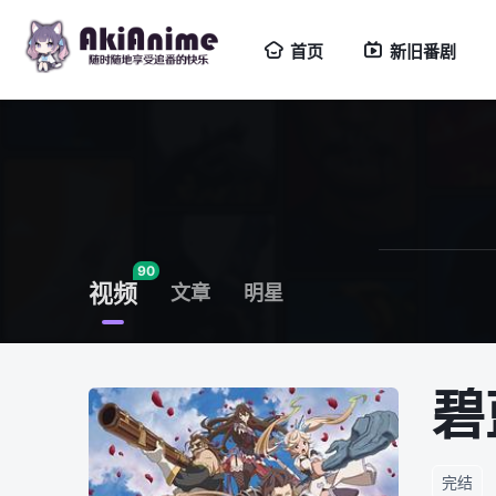
首页
新旧番剧
90
视频
文章
明星
碧
完结