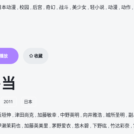
日本动漫
,
校园
,
后宫
,
奇幻
,
战斗
,
美少女
,
轻小说
,
动漫
,
动作
,
播放
收藏
·当
2011
日本
板垣伸
,
津田尚克
,
加藤敏幸
,
中野英明
,
向井雅浩
,
城所圣明
,
副
伊濑茉莉也
,
加藤英美里
,
茅野爱衣
,
悠木碧
,
下野纮
,
竹达彩奈
,