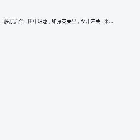
里
,
藤原启治
,
田中理惠
,
加藤英美里
,
今井麻美
,
米泽圆
,
石川界