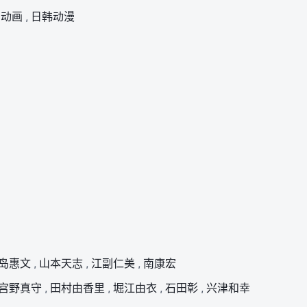
动画
,
日韩动漫
岛惠文
,
山本天志
,
江副仁美
,
南康宏
宫野真守
,
田村由香里
,
堀江由衣
,
石田彰
,
兴津和幸