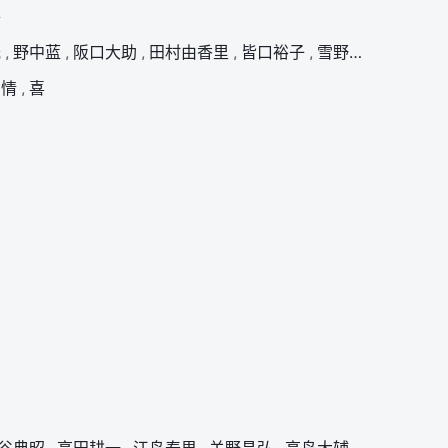
将
光
,
野中蓝
,
阪口大助
,
田村由香里
,
皆口裕子
,
雪野五月
,
榎本温
情
,
喜