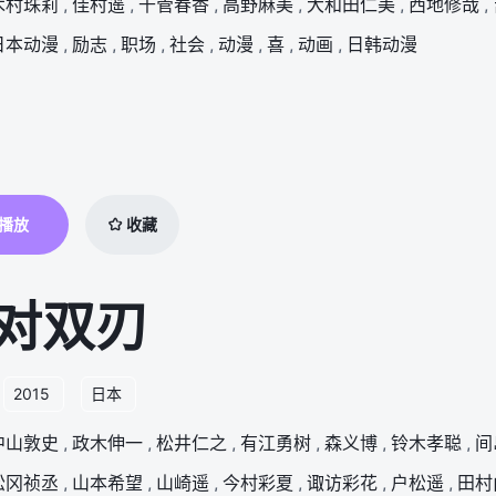
木村珠莉
,
佳村遥
,
千菅春香
,
高野麻美
,
大和田仁美
,
西地修哉
,
日本动漫
,
励志
,
职场
,
社会
,
动漫
,
喜
,
动画
,
日韩动漫
播放
收藏
对双刃
2015
日本
中山敦史
,
政木伸一
,
松井仁之
,
有江勇树
,
森义博
,
铃木孝聪
,
间
松冈祯丞
,
山本希望
,
山崎遥
,
今村彩夏
,
诹访彩花
,
户松遥
,
田村