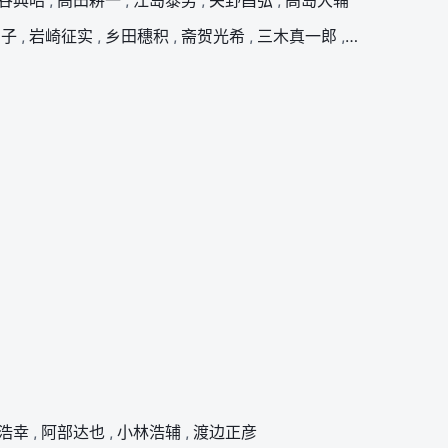
谷典昭
,
高田耕一
,
江岛泰男
,
关野昌弘
,
高岛大辅
智子
,
岩崎征实
,
乡田穗积
,
斋贺光希
,
三木真一郎
,
田村由香里
,
浩幸
,
阿部达也
,
小林浩辅
,
渡边正彦