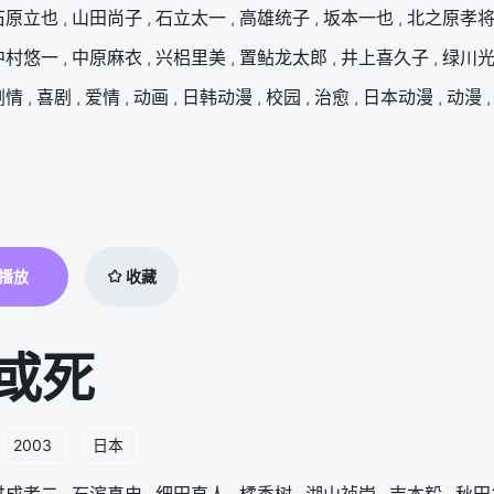
石原立也
,
山田尚子
,
石立太一
,
高雄统子
,
坂本一也
,
北之原孝
中村悠一
,
中原麻衣
,
兴梠里美
,
置鲇龙太郎
,
井上喜久子
,
绿川
剧情
,
喜剧
,
爱情
,
动画
,
日韩动漫
,
校园
,
治愈
,
日本动漫
,
动漫
,
播放
收藏
或死
2003
日本