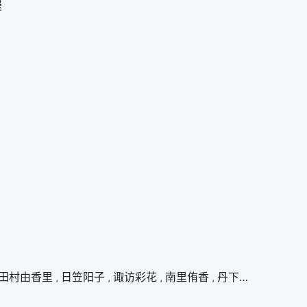
漫
田村由香里
,
日笠阳子
,
诹访彩花
,
南里侑香
,
丹下樱
,
悠木碧
,