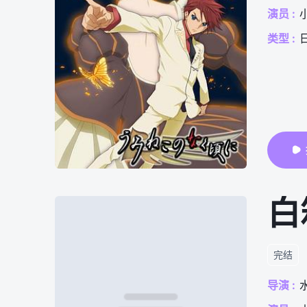
演员 :
类型 :
白
完结
导演 :