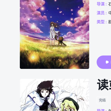
导演 :
演员 :
类型 :
读
完结