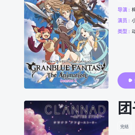
导演 :
演员 :
类型 :
团
完结