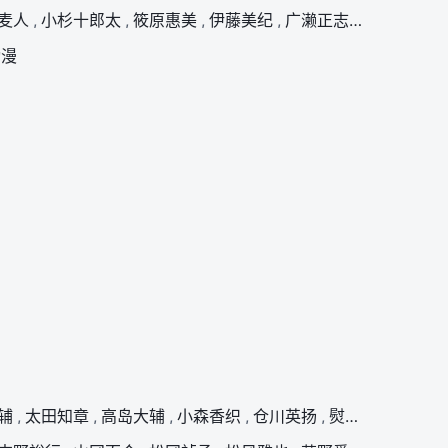
麦人
,
小杉十郎太
,
筱原惠美
,
伊藤美纪
,
广濑正志
,
小山力也
,
动漫
辅
,
太田知章
,
高岛大辅
,
小森香织
,
仓川英扬
,
熨斗谷充孝
,
菅