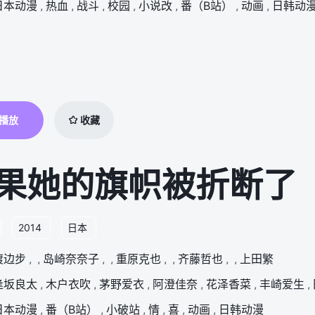
日本动漫
,
热血
,
战斗
,
校园
,
小说改
,
番（B站）
,
动画
,
日韩动
播放
收藏
果她的旗帜被折断了
2014
日本
渡边步
,
,
岛崎奈奈子
,
,
重原克也
,
,
齐藤哲也
,
,
上田繁
逢坂良太
,
木户衣吹
,
茅野爱衣
,
阿澄佳奈
,
花泽香菜
,
丰崎爱生
,
日本动漫
,
番（B站）
,
小破站
,
情
,
喜
,
动画
,
日韩动漫