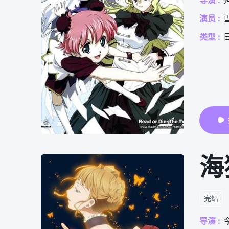
导演 :
演员 :
类型 :
海
完结
导演 :