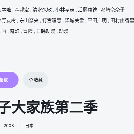
梅本唯
,
森邦宏
,
清水久敏
,
小林孝志
,
后藤康德
,
岛崎奈奈子
小野友树
,
东山奈央
,
钉宫理惠
,
泽城美雪
,
平田广明
,
田村由香
动画
,
奇幻
,
冒险
,
日韩动漫
,
动漫
播放
收藏
子大家族第二季
2008
日本