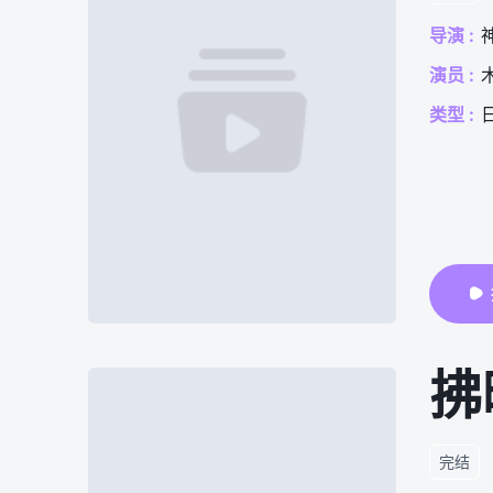
导演 :
演员 :
类型 :
拂
完结