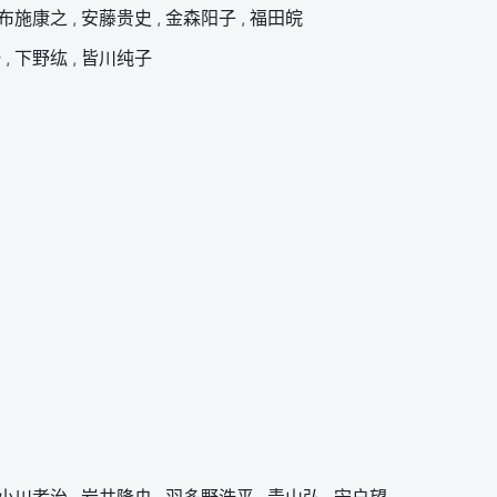
布施康之
,
安藤贵史
,
金森阳子
,
福田皖
一
,
下野纮
,
皆川纯子