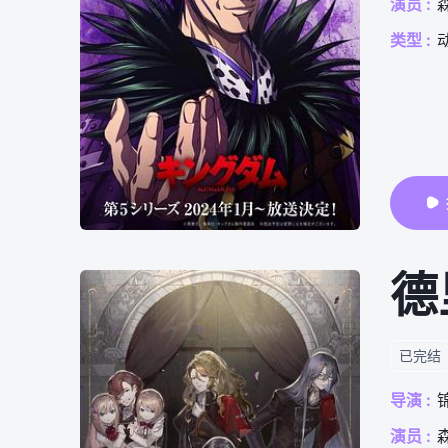
演员 :
类型 :
德
已完结
导演 :
演员 :