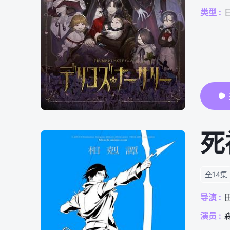
类型 :
死
全14集
导演 :
演员 :