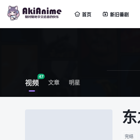
首页
新旧番剧
47
视频
文章
明星
东
完结