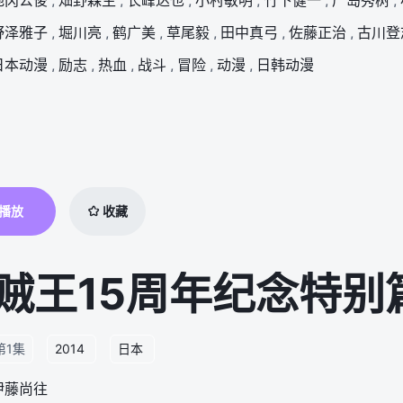
地冈公俊
,
畑野森生
,
长峰达也
,
小村敏明
,
竹下健一
,
广岛秀树
,
野泽雅子
,
堀川亮
,
鹤广美
,
草尾毅
,
田中真弓
,
佐藤正治
,
古川登
日本动漫
,
励志
,
热血
,
战斗
,
冒险
,
动漫
,
日韩动漫
播放
收藏
第1集
2014
日本
伊藤尚往