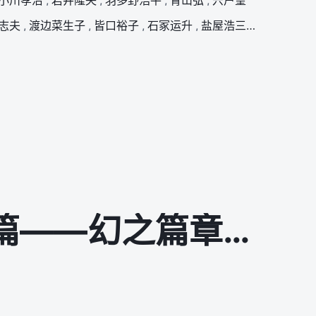
小川孝治
,
岩井隆央
,
羽多野浩平
,
青山弘
,
宍户望
志夫
,
渡边菜生子
,
皆口裕子
,
石冢运升
,
盐屋浩三
,
山寺宏一
,
海贼王15周年纪念特别篇——幻之篇章「3D2Y 跨越艾斯之死！与路飞伙伴的誓言」