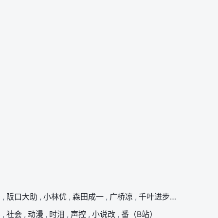
治
,
阪口大助
,
小林优
,
森田成一
,
广桥凉
,
千叶进步
,
太田哲治
,
斗
,
社会
,
动漫
,
时泪
,
声控
,
小说改
,
番（B站）