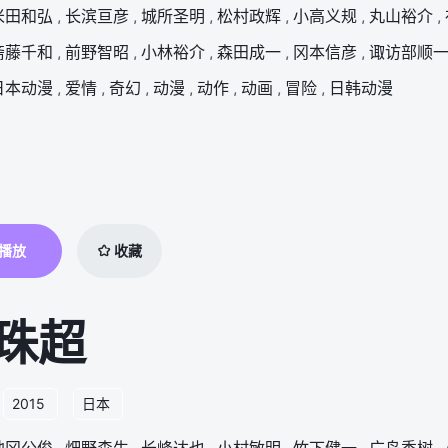
米田和弘
,
长滨亘彦
,
城所圣明
,
松村政辉
,
小高义规
,
丸山裕介
,
斋藤千和
,
前野智昭
,
小林裕介
,
森田成一
,
冈本信彦
,
诹访部顺
日本动漫
,
爱情
,
奇幻
,
动漫
,
动作
,
动画
,
冒险
,
日韩动漫
播放
收藏
珠超
2015
日本