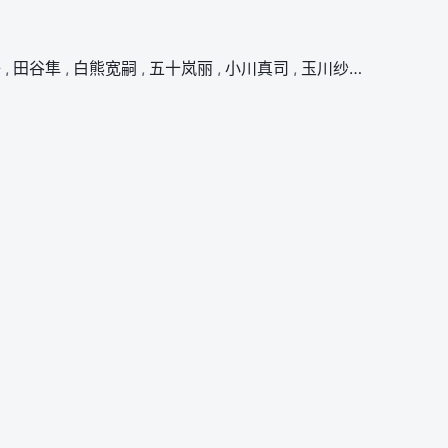
子
,
田谷隼
,
白熊宽嗣
,
五十岚丽
,
小川真司
,
玉川纱己子
,
松谷彼