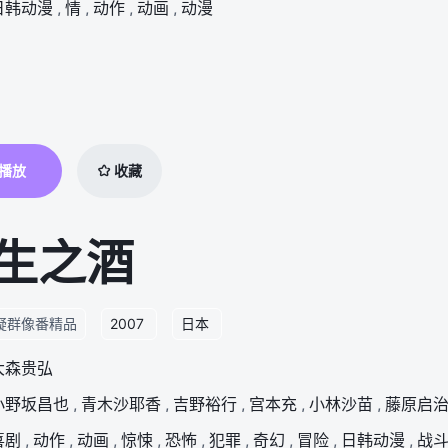
日韩动漫
,
情
,
动作
,
动画
,
动漫
播放
收藏
生之酒
疑群像番精品
2007
日本
大森贵弘
小野坂昌也
,
青木沙耶香
,
吉野裕行
,
宫本充
,
小林沙苗
,
藤原启
喜剧
,
动作
,
动画
,
惊悚
,
恐怖
,
犯罪
,
奇幻
,
冒险
,
日韩动漫
,
战