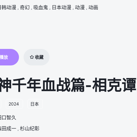
日韩动漫
,
奇幻
,
吸血鬼
,
日本动漫
,
动漫
,
动画
播放
收藏
神千年血战篇-相克谭
2024
日本
田口智久
森田成一
,
杉山纪彰