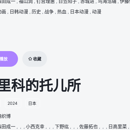
森田成一
,
福山润
,
钉宫理惠
,
日笠阳子
,
赤城进
,
鸟海浩辅
,
伊藤
动画
,
日韩动漫
,
历史
,
战争
,
热血
,
日本动漫
,
动漫
播放
收藏
里科的托儿所
2024
日本
锦织博
森田成一
,
,
,
小西克幸
,
,
,
下野纮
,
,
,
佐藤拓也
,
,
,
日高里菜
,