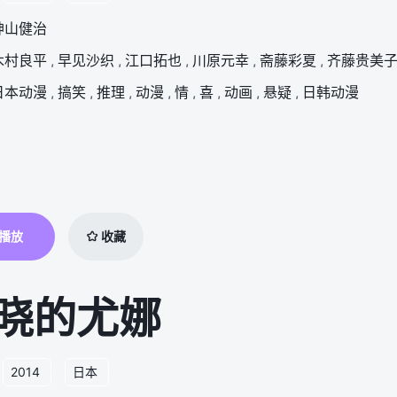
神山健治
木村良平
,
早见沙织
,
江口拓也
,
川原元幸
,
斋藤彩夏
,
齐藤贵美
日本动漫
,
搞笑
,
推理
,
动漫
,
情
,
喜
,
动画
,
悬疑
,
日韩动漫
播放
收藏
晓的尤娜
2014
日本