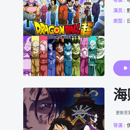
导演 :
演员 :
类型 :
更新至
导演 :