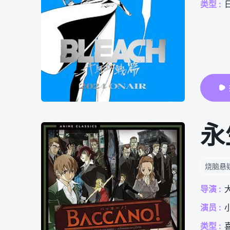
类型 :
永
烧脑悬
导演 :
演员 :
类型 :