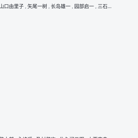
山口由里子
,
矢尾一树
,
长岛雄一
,
园部启一
,
三石琴乃
,
宝龟克