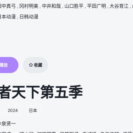
田中真弓
,
冈村明美
,
中井和哉
,
山口胜平
,
平田广明
,
大谷育江
,
日本动漫
,
日韩动漫
播放
收藏
者天下第五季
2024
日本
今泉贤一