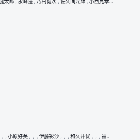
健太郎
,
永峰遥
,
乃村健次
,
佐久间元辉
,
小西克幸
,
八代拓
,
莲
,
,
小原好美
,
,
,
伊藤彩沙
,
,
,
和久井优
,
,
,
福沙奈恵
,
,
,
安