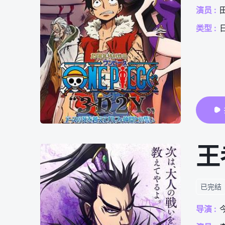
演员 :
类型 :
王
已完结
导演 :