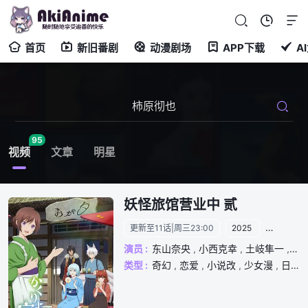
首页
新旧番剧
动漫剧场
APP下载
A
95
视频
文章
明星
妖怪旅馆营业中 贰
更新至11话|周三23:00
2025
日本
演员 :
东山奈央
,
小西克幸
,
土岐隼一
,
内
类型 :
奇幻
,
恋爱
,
小说改
,
少女漫
,
日韩动漫