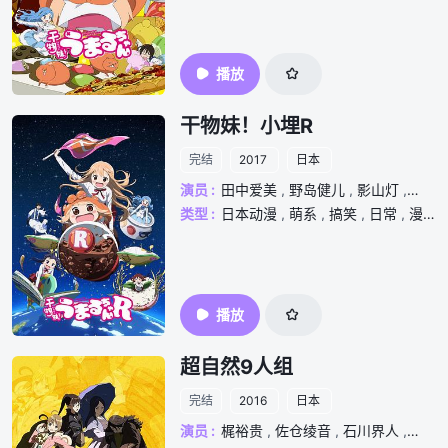
播放
干物妹！小埋R
完结
2017
日本
演员 :
田中爱美
,
野岛健儿
,
影山灯
,
白石
类型 :
日本动漫
,
萌系
,
搞笑
,
日常
,
漫画改
播放
超自然9人组
完结
2016
日本
演员 :
梶裕贵
,
佐仓绫音
,
石川界人
,
吉田