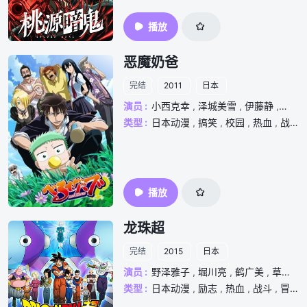
播放
恶魔奶爸
完结
2011
日本
演员 :
小西克幸
,
泽城美雪
,
伊藤静
,
水岛
类型 :
日本动漫
,
搞笑
,
校园
,
热血
,
战斗
,
播放
龙珠超
完结
2015
日本
演员 :
野泽雅子
,
堀川亮
,
鹤广美
,
草尾毅
,
类型 :
日本动漫
,
励志
,
热血
,
战斗
,
冒险
,