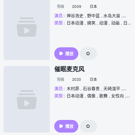
完结
2009
日本
演员 :
神谷浩史
,
野中蓝
,
水岛大宙
,
矢岛
类型 :
日本动漫
,
搞笑
,
动漫
,
动画
,
日韩动漫
播放
催眠麦克风
完结
2020
日本
演员 :
木村昴
,
石谷春贵
,
天崎滉平
,
浅沼
类型 :
日本动漫
,
偶像
,
歌舞
,
女性向
,
乙
播放