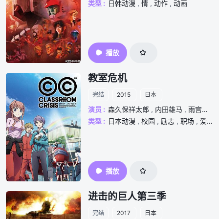
类型 :
日韩动漫
,
情
,
动作
,
动画
播放
教室危机
完结
2015
日本
演员 :
森久保祥太郎
,
内田雄马
,
雨宫天
,
类型 :
日本动漫
,
校园
,
励志
,
职场
,
爱情
,
播放
进击的巨人第三季
完结
2017
日本