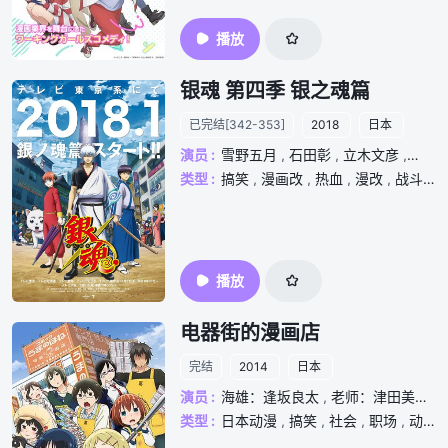
播放
银魂 第四季 银之魂篇
已完结[342-353]
2018
日本
演员 :
雪野五月
,
石田彰
,
立木文彦
,
子安
类型 :
搞笑
,
漫画改
,
热血
,
漫改
,
战斗
,
播放
电器街的漫画店
完结
2014
日本
演员 :
海雄：逢坂良太
,
老师：津田美波
,
类型 :
日本动漫
,
搞笑
,
社会
,
职场
,
动漫
,