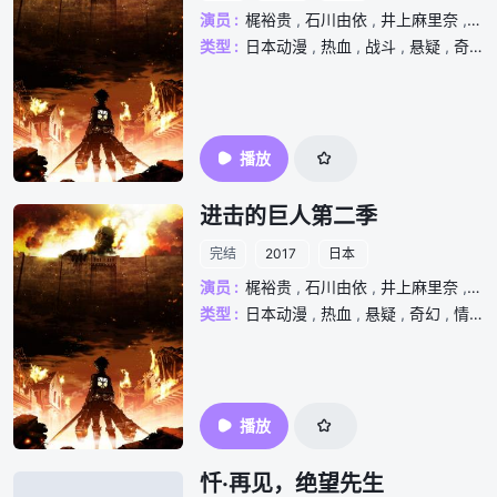
演员 :
梶裕贵
,
石川由依
,
井上麻里奈
,
神
类型 :
日本动漫
,
热血
,
战斗
,
悬疑
,
奇幻
,
播放
进击的巨人第二季
完结
2017
日本
演员 :
梶裕贵
,
石川由依
,
井上麻里奈
,
小
类型 :
日本动漫
,
热血
,
悬疑
,
奇幻
,
情
,
播放
忏·再见，绝望先生