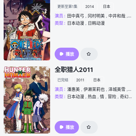
更新至第1集
2014
日本
演员 :
田中真弓
,
冈村明美
,
中井和哉
,
山
类型 :
日本动漫
,
日韩动漫
播放
全职猎人2011
已完结
2011
日本
演员 :
潘惠美
,
伊濑茉莉也
,
泽城美雪
,
藤
类型 :
日本动漫
,
热血
,
情
,
冒险
,
奇幻
,
播放