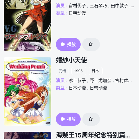
演员 :
宫村优子
,
三石琴乃
,
田中敦子
,
根
类型 :
日韩动漫
播放
婚纱小天使
完结
1995
日本
演员 :
冰上恭子
,
野上尤加奈
,
宫村优子
,
类型 :
日本动漫
,
日韩动漫
播放
海贼王15周年纪念特别篇——幻之篇章「3D2Y 跨越艾斯之死！与路飞伙伴的誓言」