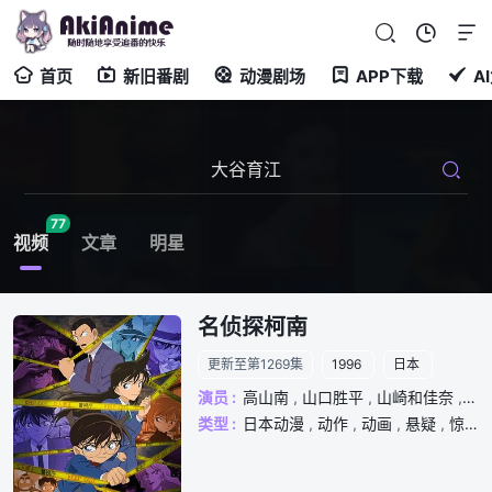
首页
新旧番剧
动漫剧场
APP下载
A
77
视频
文章
明星
名侦探柯南
更新至第1269集
1996
日本
演员 :
高山南
,
山口胜平
,
山崎和佳奈
,
神
类型 :
日本动漫
,
动作
,
动画
,
悬疑
,
惊悚
,