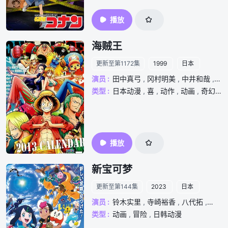
播放
海贼王
更新至第1172集
1999
日本
演员 :
田中真弓
,
冈村明美
,
中井和哉
,
山
类型 :
日本动漫
,
喜
,
动作
,
动画
,
奇幻
,
播放
新宝可梦
更新至第144集
2023
日本
演员 :
铃木实里
,
寺崎裕香
,
八代拓
,
大谷
类型 :
动画
,
冒险
,
日韩动漫