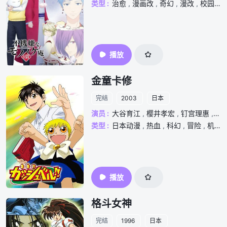
类型 :
治愈
,
漫画改
,
奇幻
,
漫改
,
校园
,
播放
金童卡修
完结
2003
日本
演员 :
大谷育江
,
樱井孝宏
,
钉宫理惠
,
前
类型 :
日本动漫
,
热血
,
科幻
,
冒险
,
机战
,
播放
格斗女神
完结
1996
日本