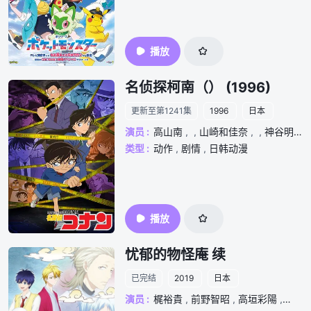
播放
名侦探柯南（） (1996)
更新至第1241集
1996
日本
演员 :
高山南
,
,
山崎和佳奈
,
,
神谷明
,
,
类型 :
动作
,
剧情
,
日韩动漫
播放
忧郁的物怪庵 续
已完结
2019
日本
演员 :
梶裕貴
,
前野智昭
,
高垣彩陽
,
大谷