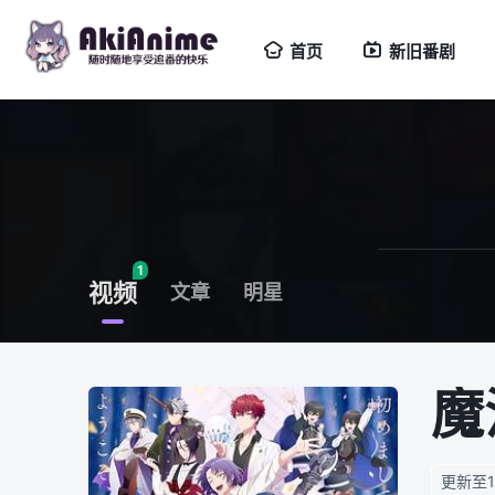
首页
新旧番剧
1
视频
文章
明星
魔
更新至1