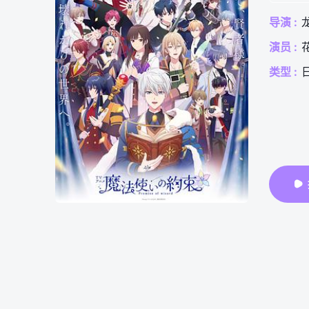
导演 :
演员 :
类型 :