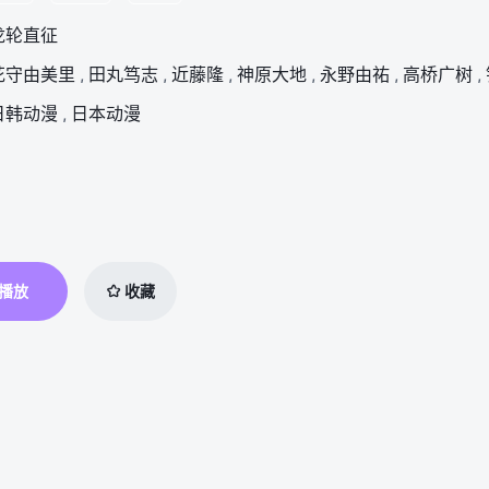
龙轮直征
花守由美里
,
田丸笃志
,
近藤隆
,
神原大地
,
永野由祐
,
高桥广树
,
日韩动漫
,
日本动漫
播放
收藏