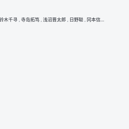
铃木千寻
,
寺岛拓笃
,
浅沼晋太郎
,
日野聪
,
冈本信彦
,
伊东健人