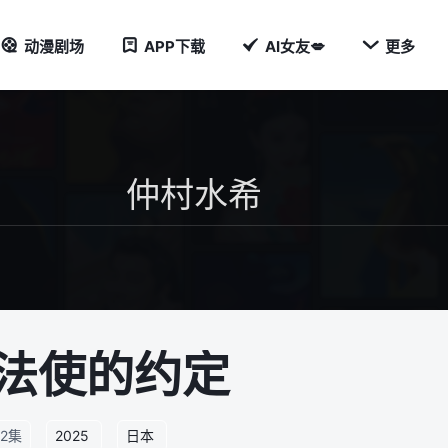

动漫剧场
APP下载
AI女友💋
更多
法使的约定
2集
2025
日本