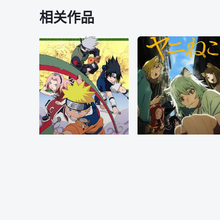
相关作品
已完结
更新至第06
火影忍者
尼古喵喵
竹内顺子,杉山纪彰,中村千绘,井上和彦,关俊彦,松本和香子,大塚芳忠,胜生真沙子,柴田秀胜,森久保祥太郎,伊藤健太郎,柚木凉香,小杉十郎太,增川洋一,远近孝一,田村由香里,江原正士,水树奈奈,鸟海浩辅,川田绅司,落合露美,大谷育江,重松朋,下屋则子,飞田展男,石冢运升,浅野真由美,石田彰,加濑康之,朴璐美,中田让治,保志总一朗,神奈延年,三木真一郎,中村大树,家中宏,福田信昭,楠大典,本田贵子,平田广明,津田健次郎,坪井智浩,河野智之,根本圭子,铃木琢磨,小林由美子,津田英三,伊藤和晃,浅井清己,佐佐木望