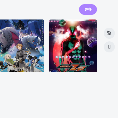
更多
繁

更新至5集
连载中, 每周日10:00更新
无职转生 第三季 ～到了异世界就拿出真本事～
假面骑士ZZZ
「俺は、この異世界で本気だす！」 34歳・童貞・無職の引きこもりニート男。 両親の葬儀の日に家を追い出された瞬間、トラックに轢かれ命を落としてしまう。 目覚めると、なんと剣と魔法の異世界で赤ん坊に生まれ変わっていた！ ゴミクズのように生きてきた男は、少年・ルーデウスとして異世界で本気をだして生きていく事を誓うー！ ルーデウスを待ち受けるのは、ロリっ子魔術師、エルフ耳のボクっ子幼馴染、凶暴ツンデレお嬢様、 そのほかの様々な人間との出会い。そして過酷な冒険と戦い。 新しい人生が動き出す！ 「人生やり直し」ファ
今井龙太郎,堀口真帆,三岛健太,小贯莉奈,八木美树,川平慈英,古川雄辉