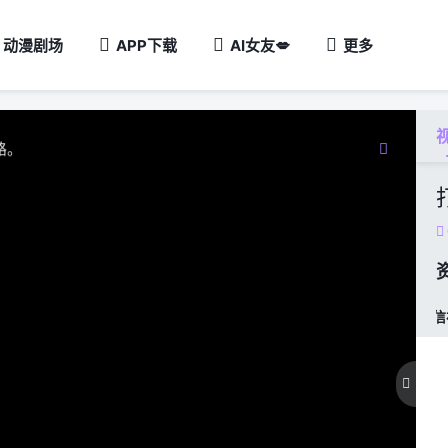

动漫剧场
APP下载
AI女友💋
更多
钟。
路。
钟。

超高画三线
中画2-不要相


11
