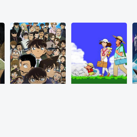
集
更新至第1269集
已完结
名侦探柯南日语版
蜡笔小新 第二季（中文）
尼古喵喵是只超爱抽烟的废物兽人！ 因为缺乏伦理与卫生观念，不是把烟头往窗外乱丢，就是对人乱吐口水，偶尔还会做出一些违法乱纪的事。 幸好她身边有贴心的管家婆妹妹猫以及好友猫作伴，让她依旧能每天吞云吐雾、得过且过的生活着。
高山南 , 山崎和佳奈 , 神谷明 , 小山力也 , 林原惠美
野原向日葵：こおろぎさとみ 野原广志：森川智之,藤原啓治 野原美冴：ならはしみき 野原新之助：矢島晶子 小山よし治：池田知聡,坂口賢一 小山まさえ：宮寺智子