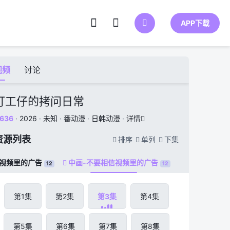
APP下载
视频
讨论
打工仔的拷问日常
636
·
2026
·
未知
·
番动漫
·
日韩动漫
·
详情

资源列表
排序
单列
下集



信视频里的广告
中画-不要相信视频里的广告

12
12
第1集
第2集
第3集
第4集
第5集
第6集
第7集
第8集