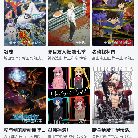
最无厘头的热血动画
全剧集
更新至第1269集
银魂
夏目友人帐 第七季
名侦探柯南
坂田银时：杉田智和,志村新八：阪口大助,神乐：钉宫理惠,定春：高桥美佳子,志村妙：雪野五月,登势：くじら,凯瑟琳：杉本优,近藤勋：千叶进步,土方十四郎：中井和哉,冲田总悟：铃村健一,山崎退：太田哲治,桂小太郎：石田彰,坂本辰马：三木真一郎,高杉晋助：子安武人,神威：日野聪,
神谷浩史,井上和彦,佐藤利奈 Rina Satou,石田彰 Akira Ishida,诹访部顺一 Junichi Suwabe,堀江一真 Kazuma Horie
高山南,山口胜平,山崎和佳奈,神谷明,小山力也,绪方贤一,林原惠美,岩居由希子,大谷育江,高木涉,松井菜樱子,堀川亮,宫村优子,日高法子,置鲇龙太郎,古谷彻,古谷彻,伊濑茉莉也,田中秀幸,岛本须美,山口胜平
更新至12集
完结
更新至第09集
杖与剑的魔剑谭 第二季
孤独摇滚！
献身给魔王伊伏洛基亚吧
为了成为独当一面的魔导士，少年威尔进入魔法学院学习。然而个性努力认真的他，即使想成为魔导士却有个致命性的弱点。那就是「他完全无法使用魔法」。同学跟老师都用冷漠的眼神看待他，尽管有的时候感到相当挫折，威尔还是坚强地向前迈进。即使无法使用魔杖，他还是持剑在这个魔法至上主义的世界中战斗到底。深信着只有自己具备的力量。也为了守护与最重要的人立下的约定── 吊车尾少年用剑挑战魔法。杖与剑交会的魔剑谭在此揭开序幕！ [简介原文] 一人前の魔導士をめざして魔法学院に入学した少年ウィル。努力家の彼には魔導師として致命的な
青山吉能,铃代纱弓,水野朔,长谷川育美
僧侣档新作TV动画《#向魔王伊布罗贾献身吧#》确定将于今年10月播出！#堀江瞬#、#佐藤拓也#主役。