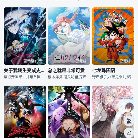
更新至18集
已完结
已完结
关于我转生变成史莱姆这档事 第四季
总之就是非常可爱
七龙珠国语
举行开国祭，并与各国建立起邦交的魔国联邦「坦派斯特」，朝着实现让人类与魔物一起生活的世界「人魔共荣圈」迈出了步伐。 跨越种族的隔阂携手合作，魔国联邦「坦派斯特」日益繁荣。然而，在这背后，却有些人将魔王利姆路的崛起视为危险讯号。他们就是西尔特罗斯王国五大老之首的前「勇者」格兰贝尔．罗素与其孙女玛莉安贝尔．罗素。主张以支配守护人类的格兰贝尔和玛莉安贝尔布下重重计谋，并与利姆路发生冲突。 另一方面，在黄金乡埃尔德拉，魔王雷昂也基于某种目的展开了行动。身为人类守护者的勇者与支配世界的魔王。在各方谋略的彼此交错之下
榎木淳弥,鬼头明里,芹泽优,上坂堇,小原好美
野泽雅子,八奈见乘儿,鹤弘美
繁
