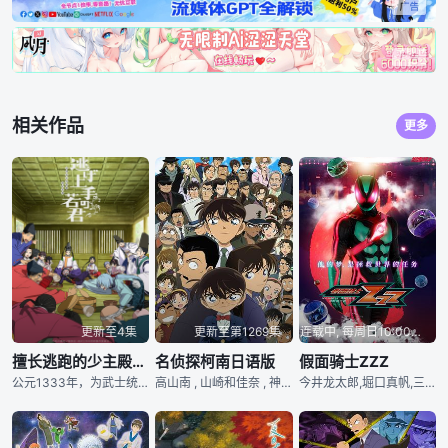
相关作品
更多
更新至4集
更新至第1269集
连载中, 每周日10:00更新
擅长逃跑的少主殿下 第二季
名侦探柯南日语版
假面骑士ZZZ
公元1333年，为武士统治日本奠定基石的镰仓幕府，因其所信任的幕臣——足利尊氏的谋反而宣告灭亡。失去了一切、被推入绝望深渊的幕府正统继承人——北条时行，在自称为神的神官——诹访赖重的手中引导下，逃离了化为一片火海的镰仓……。在逃亡抵达的诹访之地，时行与值得信赖的伙伴结成了「逃少党」，并借由「逃跑」与「活下去」来克服重重苦难，逐渐磨练出作为率领大军之将领的实力。另一方面，在京都的尊氏其权力正稳步扩张，而在镰仓，以尊氏之弟——直义为首的新统治也正大受欢迎。在时代更迭的巨大浪潮中，时行夺回天下的这场捉迷藏，其结
高山南 , 山崎和佳奈 , 神谷明 , 小山力也 , 林原惠美
今井龙太郎,堀口真帆,三岛健太,小贯莉奈,八木美树,川平慈英,古川雄辉