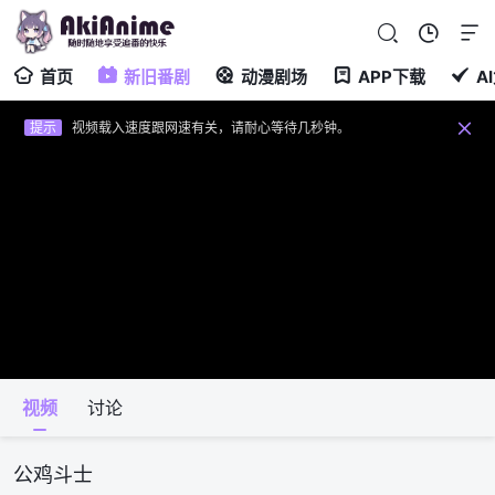
提示
视频载入速度跟网速有关，请耐心等待几秒钟。
提示
不要轻易相信视频中的广告，谨防上当受骗!
首页
新旧番剧
动漫剧场
APP下载
A
提示
如果无法播放请重新刷新页面，或者切换线路。
提示
视频载入速度跟网速有关，请耐心等待几秒钟。
提示
不要轻易相信视频中的广告，谨防上当受骗!
视频
讨论
公鸡斗士