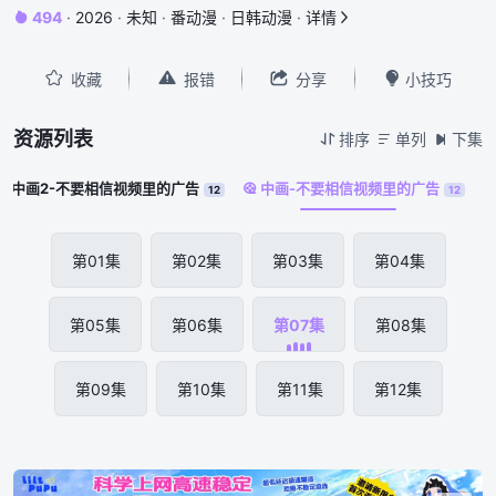
494
·
2026
·
未知
·
番动漫
·
日韩动漫
·
详情






收藏
报错
分享
小技巧
资源列表
排序
单列
下集



中画2-不要相信视频里的广告
中画-不要相信视频里的广告


12
12
第01集
第02集
第03集
第04集
第05集
第06集
第07集
第08集
第09集
第10集
第11集
第12集