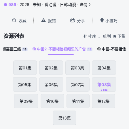
986
·
2026
·
未知
·
番动漫
·
日韩动漫
·
详情






收藏
报错
分享
小技巧
资源列表
排序
单列
下集



超高画三线
中画2-不要相信视频里的广告
中画-不要相信



13
13
第01集
第02集
第03集
第04集
第05集
第06集
第07集
第08集
第09集
第10集
第11集
第12集
第13集