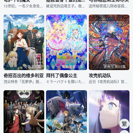
13世纪，一名少女身处伊朗的奴隶市场。 这是一个将辽阔大陆操弄于股掌间的一位魔女的故事。失去母亲，又被迫远离故乡的希塔拉，年纪尚幼，既没有独自生存的能力，也没有未来的希望。这样的她，被心地善良的学者一家的夫人法蒂玛收留。 「只要透过学习变聪明，不管遇到什么困扰，都会知道怎么做才是最好的」法蒂玛的儿子穆罕默德的一番话触动了希塔拉。她明白了「知」的可能性与重要性，开始充实自己的学识。她梦想着有朝一日能追上踏上求知之旅的穆罕默德。 就在此时，由皇帝成吉思汗所统治，地表最强的「蒙古帝国」正不断向他国发动侵略，势力
被诅咒的边境王子。我绝不能让这个人发现—— 我是作为替身来到这里的。 丧母的卡特琳娜，在伯爵家中被继妹和继母虐待，过着佣人般的生活。 某天，继妹在舞会上惹出事端，作为惩罚，被勒令前往北方的边境伯爵领接受「礼仪见习」。 伯爵家爱女心切，便让卡特琳娜作为替身顶替前往。 她荒谬地被送往治理边境的「被诅咒的王子」身边…… 卡特琳娜颤抖着抵达了边境领地， 然而，那位传闻中冷酷无情的王子，却给予了她意想不到的优厚待遇——？ 纯洁无瑕的替身千金，与冰之王子孕育爱情的恋爱奇幻故事！
这所秘密孤儿院收容孤儿少女，培养成战争用的武器，死亡对她们来说是家常便饭。14岁的席娜对这样的宿命感到迷茫，直到遇见全身浴血却意志坚定的神秘少女美美。两人在试图抹杀人类情感的残酷世界中，相互扶持并紧紧抓住了生存的希望。 [简介原文] 身寄りのない子供を戦争用の兵器として育てる学校に通う少女たち。人を殺すための授業、誰が死んでも悲しむことさえままならない日常。ここは不条理で、常に死と隣り合わせの日々が、「当たり前」な世界。 「どうしてみんな平気なの？」 自分の境遇を受け入れられずにいる14才のシーナはある夜
更新至4集
更新至第18集
更新至第05集
奇招百出的维多利亚
拜托了偶像公主
攻壳机动队
顶尖特务「克萝伊」脱离组织后，改名换姓，以「维多利亚」的身份过着新的生活。她在辗转抵达的艾许伯里王国后，遇见了被母亲遗弃的少女「诺娜」，以及骑士团诚实可靠的团长「杰佛瑞」。杰佛瑞成为了领养诺娜的维多利亚的身份保证人，这三个各自怀抱伤痛过去的人，逐渐成为彼此生命中不可或缺的存在。维多利亚所梦寐以求的幸福，最终会去往何处呢？ [简介原文] 組織を抜けた凄腕工作員の「クロエ」は、別人の「ビクトリア」として新たな一歩を歩みだす。たどり着いたアシュベリー王国で出会ったのは、母親に置き去りにされた少女・ノンナと、騎士
ミラーパクトを開いたら、メイクとコーデでオシャレな私に大変身！ それがアイドルプリンセス・アイプリ！ おねがい町に引っ越してきた好実（このみ）いのりは、 歌っておどれる”アイプリ”が大好きな中学1年生！ 「アイプリになるチャンスをください！」 いのりが広場の女神像にお願いしていると偶然、人気アイプリのあおいとぬいぐるみのようなフォーチュに出会ったの。 フォーチュのおねがいを叶えられるアイプリを探しているというあおい。 あおいにもらった特別なミラーパクトを開いて…いのり、あこがれのアイプリデビュー！ あおい
近日《攻壳机动队》官方宣布，根据士郎正宗所著赛博朋克科幻漫画《攻壳机动队》改编的新TV动画已决定制作，制作方为Science SARU，预计将于2026年播出，官方同时放出了先导预告与先导视觉图。
繁