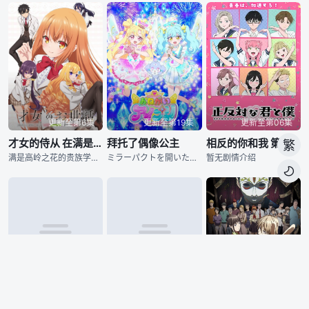
更新至第6集
更新至第19集
更新至第06集
才女的侍从 在满是高岭之花的贵族学校暗中照顾（毫无生活自理能力的）学院第一大小姐
拜托了偶像公主
相反的你和我 第二季
繁
满是高岭之花的贵族学校，学院的第一大小姐竟然毫无生活自理能力！友成伊月在阴错阳差之下，卷入日本顶尖大财团的大小姐・此花雏子的绑架事件。之后为了生活，受顾成为此花雏子的侍从。因为家庭的关系，雏子在学校必须扮演一个「完美的大小姐」。在外是才色兼备的大小姐，但真实身份却是毫无生活自理能力的懒散女孩。伊月想要守护这样的她，便努力照顾她的生活——
ミラーパクトを開いたら、メイクとコーデでオシャレな私に大変身！
暂无剧情介绍

更新至5集
更新至5集
更新至17集