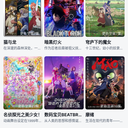
更新至第7集
更新至第06集
更新至第7集
猫与龙
暗黑灯火
穹庐下的魔女
在深邃的森林深处，一只会喷火的龙，与一群能操纵魔法的猫咪一同生活着。 ; ; ; ; ; ; ; ; ;
作为忍者后裔被祖父抚养长大、拥有与动物对话能力的高中生·我妻二郎，某日在森林中遇见了受伤倒地的黑猫·罗睺。 看似普通的黑猫罗睺，其真实身份竟是曾被称为“黑色凶星”的传说级怪物？！ 企图利用罗睺强大力量的怪物暗影悄然逼近…… 与此同时，负责监视与清除怪物的国家秘密组织“公仪隐密局”也介入其中。 在各方势力围绕罗睺之力展开激烈角逐的漩涡中，二郎与罗睺所展现的“觉悟”究竟是—— 由怪物与少年相遇开启的“忍”之战， 此刻正式拉开帷幕——！！！
十三世纪，幼小的奴隶希塔拉在伊朗东部城市图斯被奴隶商委托给一个学者辈出的家族进行教育。希塔拉起初试图逃跑，但她被教导了知识的重要性，希塔拉在这里被女主人法蒂玛视为女儿般的宠爱，并学习了欧几里得的《几何原本》等诸多知识。家族的继承人穆罕默德为了研究学问而前往内沙布尔后 8 年，图斯遭到蒙古人的袭击。希塔拉被拖雷的军队俘虏，法蒂玛为了保护希塔拉而被杀害。此外，《几何原本》也被抢走了。被带到蒙古的希塔拉开始思考对蒙古的复仇。
更新至第28集
更新至第42集
更新至第19集
名侦探光之美少女！
数码宝贝BEATBREAK
摩绪
动画舞台设定在1999年、14岁的明智安娜从2027年穿越回1999年的真未来市、在那里她结识了同为14岁、憧憬成为名侦探的少女小林未来、两人目睹了幻影怪盗团夺走人们珍贵之物、令众人陷入困扰的情景后决
从人类的思想和感情诞生的「e-脉冲」，被作为AI辅助装置「辅助蛋」的能量源被运用。 在社会获得显著发展的背后，恐怖的怪物出现了
生活在现代的青年——摩绪（MAO）。因"诅咒"而存活了 900 年的神秘阴阳师。生活在令和时代的女中学生黄叶菜花。幼年时遭遇事故，全家只有她一人幸存。某日，当菜花穿过那扇已成为事故