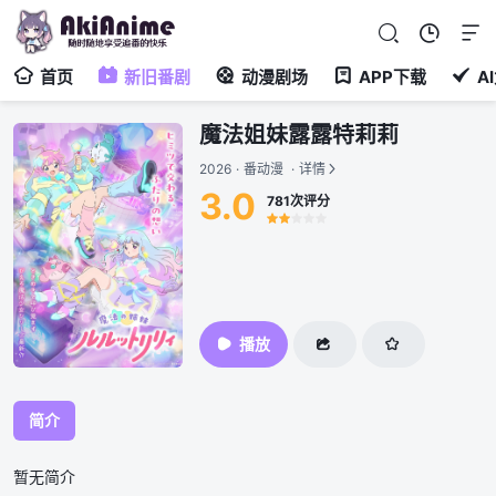
首页
新旧番剧
动漫剧场
APP下载
A
魔法姐妹露露特莉莉
2026
·
番动漫
·
详情
3.0
781次评分
很差
较差
还行
推荐
力荐
播放
简介
暂无简介