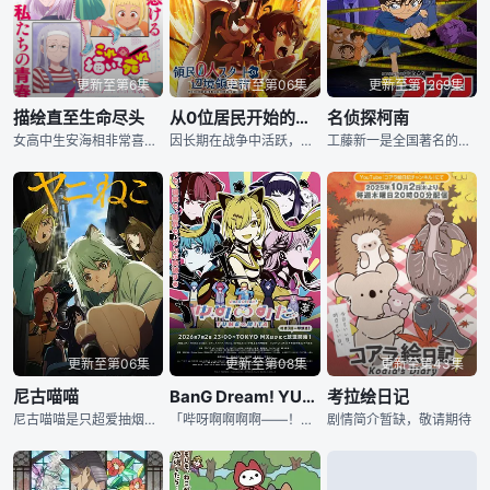
22开车去吃午餐哦1
22开车去吃午餐哦2
23风间的暑假哦1
23风间的暑假哦2
更新至第6集
更新至第06集
更新至第1269集
描绘直至生命尽头
从0位居民开始的边境领主大人
名侦探柯南
女高中生安海相非常喜欢看漫画，尤其是 ☆野0 的《机器太与狸太》。国文老师手岛斥责她是浪费生命、声称漫画都是虚构，在没收漫画后，手岛指出漫画产业遭逢的困境，但安海表示自己确实按照漫画中描述的方式交到朋友。之后安海得知 ☆野0 将推出续作，便独自到 Comike 购买新作，发现 ☆野0 即是手岛老师，便恳请他教自己画漫画。
因长期在战争中活跃，而被称为〝救国英雄〞的男人——迪亚斯。 他所收到的唯一奖励就只有——广阔的领地。 与生活在当地的鬼人族少女‧阿尔娜相遇后，开始了他作为领主的第二人生。
工藤新一是全国著名的高中生侦探，在一次追查黑衣人犯罪团伙时不幸被团伙成员发现，击晕后喂了神奇的药水，工藤新一变回了小孩！新一找到了经常帮助他的阿笠博士，博士为他度身打造不少间谍武器。为了防止犯罪团
24卡在婴儿车里了哦1
24卡在婴儿车里了哦2
25孩子王，梦冴哦1
25孩子王，梦冴哦2
26来去乡下住一晚哦1
26来去乡下住一晚哦2
27妮妮的贴纸哦1
27妮妮的贴纸哦2
更新至第06集
更新至第08集
更新至第43集
尼古喵喵
BanG Dream! YUME∞MITA
考拉绘日记
28寻找宝藏哦1
28寻找宝藏哦2
尼古喵喵是只超爱抽烟的废物兽人！ 因为缺乏伦理与卫生观念，不是把烟头往窗外乱丢，就是对人乱吐口水，偶尔还会做出一些违法乱纪的事。 幸好她身边有贴心的管家婆妹妹猫以及好友猫作伴，让她依旧能每天吞云吐雾、得过且过的生活着。
「哔呀啊啊啊啊——！！！」 为了乐团出道而突然集结的团员们！ 虽然每个人都拥有耀眼夺目的个性与实力，但现在的她们根本无法进行任何乐团活动。 这群女孩，以及这个乐团，究竟能不能顺利存活下去呢！？ 「奋力挣扎吧，哪怕乐声止息。」
剧情简介暂缺，敬请期待
29春日部忍者队，天之卷1
29春日部忍者队，天之卷2