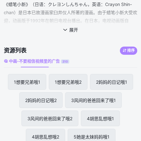
《蜡笔小新》（日语：クレヨンしんちゃん，英语：Crayon Shin-
chan）是日本已故漫画家臼井仪人所著的漫画。由于蜡笔小新大受欢
迎，动画版于1992年在朝日电视台播出。在日本，电视动画版自
1992年4月13日开始，持续在朝日电视台播出。尽管播放时间超过10
展开

年，目前仍有10～12％的收视率，堪称是少数几部的长寿动画，收视
率常高居前10名。
资源列表
排序
中画-不要相信视频里的广告
310
1想要兄弟哦1
1想要兄弟哦2
2妈妈的日记哦1
2妈妈的日记哦2
3风间的爸爸回来了哦1
3风间的爸爸回来了哦2
4胡思乱想哦1
4胡思乱想哦2
5她是太妹妈妈哦1