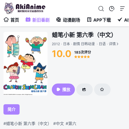
首页
新旧番剧
动漫剧场
APP下载
A
蜡笔小新 第六季（中文）
2012
·
日本
·
剧情 日韩动漫
·
日语
·
详情
10.0
183次评分
很差
较差
还行
推荐
力荐
播放
简介
#蜡笔小新 第六季（中文）
#中文
#第六