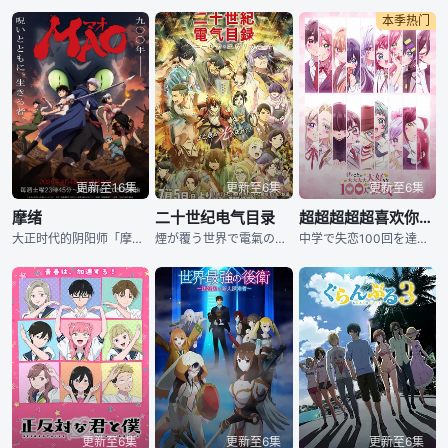
本季热门
更新至16集
更新至6集
更新至6集
摩绪
二十世纪电气目录
超超超超超喜欢你的100个女朋友 第三季
大正时代的阴阳师「摩绪」，因诅咒而活了超过900年。令和时代的少女「菜花」，意外穿越到妖怪横行的大正时代，并在摩绪指出她身上的异变后，得知两人竟被施下同样的诅咒！跨越时代的邂逅、交错的命运。摩绪与菜花携手对抗连锁蔓延的诅咒，揭开背后的真相！ [简介原文] 大正時代を生きる青年、摩緒。“呪い”により900年生き続ける謎の陰陽師。 令和を生きる中学生の少女、黄葉菜花。幼い頃、家族と事故に巻き込まれ、自分だけが生き残った。 ある日、菜花が事故現場となった商店街の門をくぐると、 妖の蔓延る大正時代に迷い込んでしま
煙が覆う世界で電氣の時代を夢見た、 少年少女の冒険奇譚！ 煙が覆う世界で電氣の時代を夢見た、少年少女の冒険奇譚！ これは少し昔。 今ある歴史とは異なる進化を遂げた、20世紀初頭の京都。 蒸気機関のみが発達した世界で、街は煙に包まれていた。 ──これは少し昔。今ある歴史とは異なる進化を遂げた、20世紀初頭の京都。蒸気機関のみが発達した世界で、街は煙に包まれていた。"電氣の時代"をともに夢見た兄を失い、疑い深く生きる少年。 将来の夢と亡き母への後悔を胸に秘め、信心深く生きる少女。 夢を描いた「二十世紀電氣目
中学で失恋100回を達成した愛城恋太郎は、高校でこそ彼女を！と願い訪れた神社で、現れた恋の神様から「高校で出会う運命の人は100人いる」と告げられる。 しかし神様いわく、運命の人と出会った人間は、その相手と愛し合って幸せになれなければ死んでしまうという……。 次々に待ち受ける運命の人との出会い──どうする恋太郎？どうなる100人の彼女！？
更新至6集
更新至6集
更新至6集