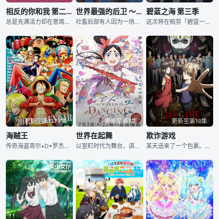
相反的你和我 第二季
世界最强的后卫 ～迷宫国的新人探索者～
碧蓝之海 第三季
总是充满活力却在意周围目光的女孩 — 铃木，以及沉静但能坚定表达自己意见的男孩 — 谷。 这是一个由两个性格截然不同的人、彼此尊重、慢慢加深理解，并与朋友们一起度过校园生活的爱情喜剧！ [简介原文] いつも元気いっぱいだけど周りの目を気にしてしまう女子・鈴木と、物静かだけど自分の意見をしっかり言える男子・谷。 正反対な二人が誤解や勘違いをしながらもお互いを尊重し、ゆっくりと理解を深めていく姿と、友人たちとの学校生活を描くラブコメディ。
社畜后部有人因为一场意外事故，转生到了被称为「迷宫国」的异世界。 在那里，成为迷宫探索者的有人，获得的竟是不明职业「后卫」。那是兼具攻击和防御，以及治疗能力的万能支援职！ 与神秘的亚人佣兵少女、转生前的美女上司，以及一群个性鲜明的伙伴们一起，有人一步步爬升迷宫国的序列！ 「──各位，我来『支援』！」 他的支援，强化了力量与情谊──最强支援职的冒险谭，正式揭幕！ [简介原文] 社畜の後部有人は、事故に巻き込まれ『迷宮国』と呼ばれる異世界に転生する。 そこで迷宮探索者となったアリヒトが就いたのは、正体不明の職
这次将在帕劳「碧蓝一夏」！ 北原伊织来到伊豆开始大学生活后已经过了几个月——。 他寄住于潜水商店「Grand Blue」，和可爱的表妹古手川千纱住在同一个屋檐下。再加上表姐古手川奈奈华、充满成熟魅力的滨冈梓、同年级的同学吉原爱菜，伊织过着一帆风顺的青春校园生活！ ……然而这只是其中一个面向，其实他大学生活的大半都是和全裸的臭男人们的疯狂闹剧！ 说起来也是因为伊织加入的潜水社团「Peek a Boo」是个潜水频率普普，却天天和群壮汉脱光衣服饮酒作乐，过着喧闹的日常生活的社团。而在这其中，伊织和是个帅哥、但其
更新至第1173集
更新至第7集
更新至第19集
海贼王
世界在起舞
欺诈游戏
传奇海盗哥尔•D•罗杰在临死前曾留下关于其毕生的财富“One Piece”的消息，由此引得群雄并起，众海盗们为了这笔传说中的巨额财富展开争夺，各种势力、政权不断交替，整个世界进入了动荡混乱的“大海
以室町时代为舞台，讲述了后来被称为世阿弥的美少年“鬼夜叉”的故事。在一切以技艺为重的父亲观阿弥身边长大，鬼夜叉始终无法理解人类为何会享受艺术与表演。某一天，他在村子边缘的一户民宅中，看见一名唱歌跳舞的
某天送来了一个包裹。里头有一张写着「恭喜你！你这次以10万分之1的机率成功的获选为LIAR GAME TOURNAMENT的会员。」的信，以及现金一亿日元，这就是诈欺游戏的开始。唯一的游戏规则是----------30天后游戏结束的那天必须归还自己所拥有的一亿日元。最后能抢夺到对手的金钱就是赢家并且能获得一亿日元，而败家则是背负一亿日元的负债…。 到底该相信谁？不该相信谁呢…？ 一部描述面对巨款而心生动摇的人类心理新作！