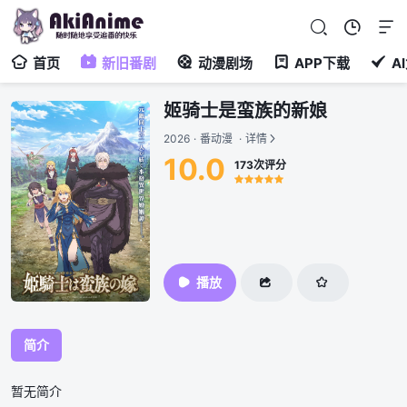
首页
新旧番剧
动漫剧场
APP下载
A
姬骑士是蛮族的新娘
2026
·
番动漫
·
详情
10.0
173次评分
很差
较差
还行
推荐
力荐
播放
简介
暂无简介