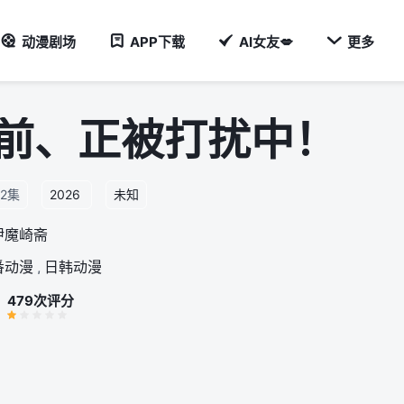

动漫剧场
APP下载
AI女友💋
更多
前、正被打扰中！
2集
2026
未知
伊魔崎斋
番动漫
,
日韩动漫
479次评分
行
推荐
力荐