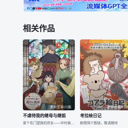
相关作品
更新至第05集
更新至第43
不虐待我的继母与继姐
考拉绘日记
某个名门望族的庶女——中村美冶，原本与母亲两人过着虽清贫却幸福的生活。 然而有一天，她深爱的母亲去世了，美冶被鸿藏家族的本家收养。 在那里等待她的，是继母照子，以及两位继姐茉莉香和有纱。 &quot;继母和继姐们一定都憎恨着庶出的孩子……无论怎样的对待我都接受——！&quot; 虽然美冶做好了心理准 备，但本该可怕的继母和姐姐们……却&quot;根本没有欺负她&quot;！？ 与温柔体贴的新家人共度的每一天，都深深温暖了她的心灵。 温情反差喜剧，就此开幕！
剧情简介暂缺，敬请期待