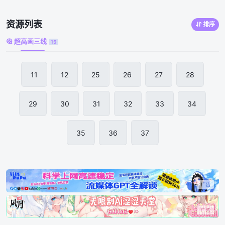
资源列表
排序
超高画三线
15
11
12
25
26
27
28
29
30
31
32
33
34
35
36
37