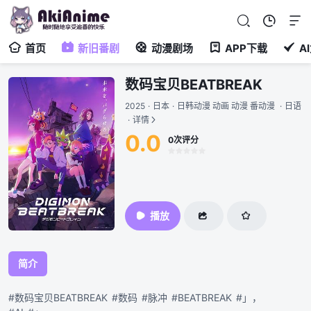
首页
新旧番剧
动漫剧场
APP下载
A
数码宝贝BEATBREAK
2025
·
日本
·
日韩动漫 动画 动漫 番动漫
·
日语
·
详情
0.0
0次评分
很差
较差
还行
推荐
力荐
播放
简介
#数码宝贝BEATBREAK
#数码
#脉冲
#BEATBREAK
#」，