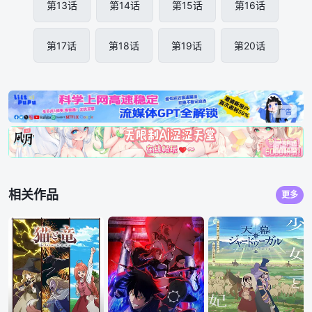
第13话
第14话
第15话
第16话
第17话
第18话
第19话
第20话
第21话
第22话
第23话
相关作品
更多