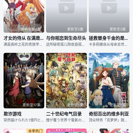
更新至第6集
更新至5集
更新至5集
才女的侍从 在满是高岭之花的贵族学校暗中照顾（毫无生活自理能力的）学院第一大小姐
与你相恋到生命尽头
拯救替身千金的是冷酷无情冰之王子的爱
满是高岭之花的贵族学校，学院的第一大小姐竟然毫无生活自理能力！友成伊月在阴错阳差之下，卷入日本顶尖大财团的大小姐・此花雏子的绑架事件。之后为了生活，受顾成为此花雏子的侍从。因为家庭的关系，雏子在学校必须扮演一个「完美的大小姐」。在外是才色兼备的大小姐，但真实身份却是毫无生活自理能力的懒散女孩。伊月想要守护这样的她，便努力照顾她的生活——
这所秘密孤儿院收容孤儿少女，培养成战争用的武器，死亡对她们来说是家常便饭。14岁的席娜对这样的宿命感到迷茫，直到遇见全身浴血却意志坚定的神秘少女美美。两人在试图抹杀人类情感的残酷世界中，相互扶持并紧紧抓住了生存的希望。 [简介原文] 身寄りのない子供を戦争用の兵器として育てる学校に通う少女たち。人を殺すための授業、誰が死んでも悲しむことさえままならない日常。ここは不条理で、常に死と隣り合わせの日々が、「当たり前」な世界。 「どうしてみんな平気なの？」 自分の境遇を受け入れられずにいる14才のシーナはある夜
卡多莉娜自从母亲去世后，便在伯爵家饱受继母与继妹的欺压，被当作仆人使唤。某天，义妹在一场晚宴上闯了祸，作为处罚，她被命令前往北方边境领地接受礼仪训练。然而出于爱女深切，伯爵家将卡多莉娜当成替身，将她送到治理边境领地的被诅咒王子身边…… 卡多莉娜瑟瑟发抖地来到边境领地，然而远先听说冷酷无情的王子却出乎意料地对她很好？纯白无暇的替身千金，与冰之王子孕育爱情的恋爱奇幻故事！ [简介原文] 辺境の呪われた王子。私はこの人に、 身代わりでここに来たとバレてはいけない―― 母を亡くしたカトリーナは、伯爵家で義妹と義母
更新至17集
更新至5集
更新至5集
欺诈游戏
二十世纪电气目录
奇招百出的维多利亚
突然届けられた1億円と謎の招待状 女子大生のカンザキナオは、嘘と駆け引きで巨額のマネーを奪い合う 「ライアーゲーム」に突如として巻き込まれてしまう。 他人を疑うことを知らない「バカ正直」のナオは、開始早々、絶体絶命の窮地に陥る。 そんな彼女が頼ったのは、詐欺罪で服役し、釈放されたばかりの男・アキヤマシンイチ。 鋭い洞察力と圧倒的な知略を持つ「元天才詐欺師」・アキヤマと共に、 ナオは異常なゲームの只中へと足を踏み入れていく。 嘘つきだらけの世界で、正直者は何を見るのか。 人間の本質を抉る、 究極の心理ゲーム
煙が覆う世界で電氣の時代を夢見た、 少年少女の冒険奇譚！ 煙が覆う世界で電氣の時代を夢見た、少年少女の冒険奇譚！ これは少し昔。 今ある歴史とは異なる進化を遂げた、20世紀初頭の京都。 蒸気機関のみが発達した世界で、街は煙に包まれていた。 ──これは少し昔。今ある歴史とは異なる進化を遂げた、20世紀初頭の京都。蒸気機関のみが発達した世界で、街は煙に包まれていた。"電氣の時代"をともに夢見た兄を失い、疑い深く生きる少年。 将来の夢と亡き母への後悔を胸に秘め、信心深く生きる少女。 夢を描いた「二十世紀電氣目
顶尖特务「克萝伊」脱离组织后，改名换姓，以「维多利亚」的身份过着新的生活。她在辗转抵达的艾许伯里王国后，遇见了被母亲遗弃的少女「诺娜」，以及骑士团诚实可靠的团长「杰佛瑞」。杰佛瑞成为了领养诺娜的维多利亚的身份保证人，这三个各自怀抱伤痛过去的人，逐渐成为彼此生命中不可或缺的存在。维多利亚所梦寐以求的幸福，最终会去往何处呢？ [简介原文] 組織を抜けた凄腕工作員の「クロエ」は、別人の「ビクトリア」として新たな一歩を歩みだす。たどり着いたアシュベリー王国で出会ったのは、母親に置き去りにされた少女・ノンナと、騎士
本季热门